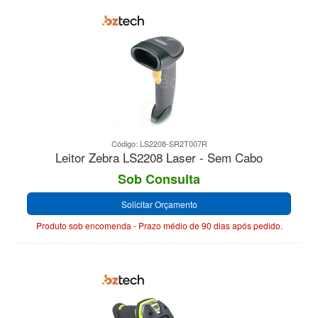
Código: LS2208-SR2T007R
Leitor Zebra LS2208 Laser - Sem Cabo
Sob Consulta
Solicitar Orçamento
Produto sob encomenda - Prazo médio de 90 dias após pedido.