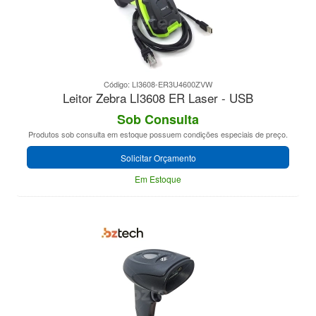
Código: LI3608-ER3U4600ZVW
Leitor Zebra LI3608 ER Laser - USB
Sob Consulta
Produtos sob consulta em estoque possuem condições especiais de preço.
Solicitar Orçamento
Em Estoque