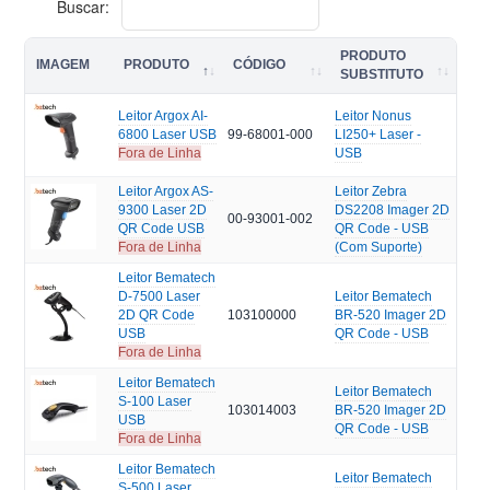
Buscar:
PRODUTO
IMAGEM
PRODUTO
CÓDIGO
SUBSTITUTO
Leitor Argox AI-
Leitor Nonus
6800 Laser USB
99-68001-000
LI250+ Laser -
Fora de Linha
USB
Leitor Argox AS-
Leitor Zebra
9300 Laser 2D
DS2208 Imager 2D
00-93001-002
QR Code USB
QR Code - USB
Fora de Linha
(Com Suporte)
Leitor Bematech
D-7500 Laser
Leitor Bematech
2D QR Code
103100000
BR-520 Imager 2D
USB
QR Code - USB
Fora de Linha
Leitor Bematech
Leitor Bematech
S-100 Laser
103014003
BR-520 Imager 2D
USB
QR Code - USB
Fora de Linha
Leitor Bematech
Leitor Bematech
S-500 Laser