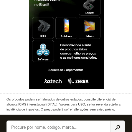
Os produtos podem ser faturados de outros estados, consulte diferencial de
aliquota ICMS interestadual (DIFAL). Valores para USO, se for revenda sujeito a
incidência de impostos. O preço poderá sofrer alterações sem aviso prévio.
Buscar