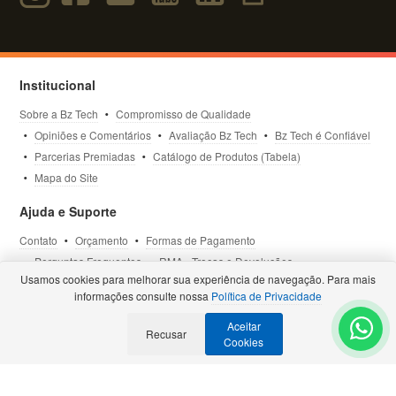
Institucional
Sobre a Bz Tech
Compromisso de Qualidade
Opiniões e Comentários
Avaliação Bz Tech
Bz Tech é Confiável
Parcerias Premiadas
Catálogo de Produtos (Tabela)
Mapa do Site
Ajuda e Suporte
Contato
Orçamento
Formas de Pagamento
Perguntas Frequentes
RMA - Trocas e Devoluções
Usamos cookies para melhorar sua experiência de navegação. Para mais
Política de Privacidade
Termos de Uso
Site Seguro
informações consulte nossa
Política de Privacidade
Aceitar
Selos e Certificações
Recusar
- Veja todas as
Parcerias Premiadas
.
Cookies