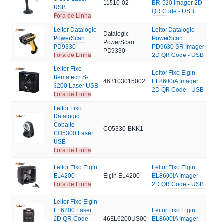
11510-02
BR-520 Imager 2D
USB
QR Code - USB
Fora de Linha
Leitor Datalogic
Leitor Datalogic
Datalogic
PowerScan
PowerScan
PowerScan
PD9330
PD9630 SR Imager
PD9330
Fora de Linha
2D QR Code - USB
Leitor Fixo
Leitor Fixo Elgin
Bematech S-
46B103015002
EL8600iA Imager
3200 Laser USB
2D QR Code - USB
Fora de Linha
Leitor Fixo
Datalogic
Cobalto
CO5330-BKK1
CO5300 Laser
USB
Fora de Linha
Leitor Fixo Elgin
Leitor Fixo Elgin
EL4200
Elgin EL4200
EL8600iA Imager
Fora de Linha
2D QR Code - USB
Leitor Fixo Elgin
EL6200 Laser
Leitor Fixo Elgin
2D QR Code -
46EL6200US00
EL8600iA Imager