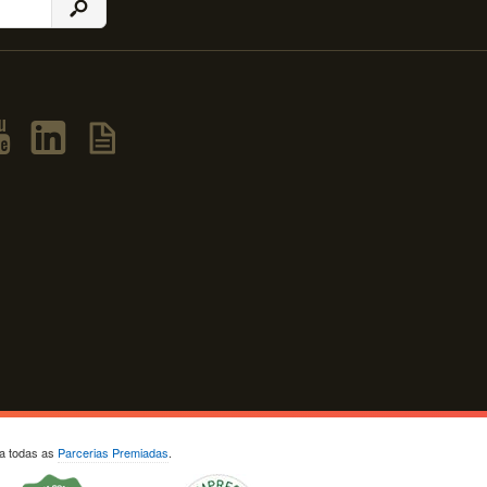
ja todas as
Parcerias Premiadas
.