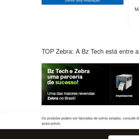
M
TOP Zebra: A Bz Tech está entre a
Os produtos podem ser faturados de outros estados, consulte dif
aviso prévio.
Buscar