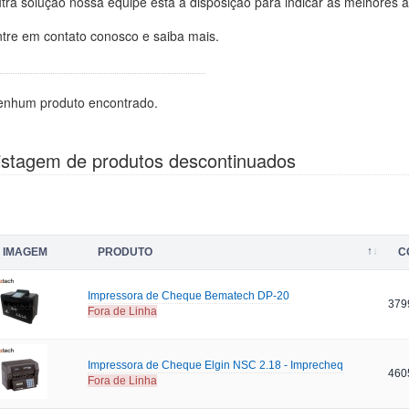
tra solução nossa equipe está à disposição para indicar as melhores a
tre em contato conosco e saiba mais.
enhum produto encontrado.
istagem de produtos descontinuados
IMAGEM
PRODUTO
C
Impressora de Cheque Bematech DP-20
379
Fora de Linha
Impressora de Cheque Elgin NSC 2.18 - Imprecheq
460
Fora de Linha