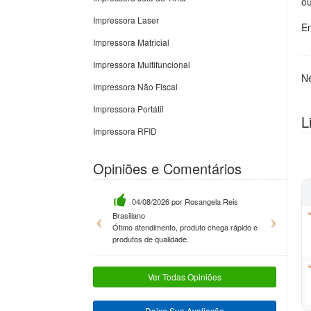
ou
Impressora Laser
En
Impressora Matricial
Impressora Multifuncional
N
Impressora Não Fiscal
Impressora Portátil
L
Impressora RFID
Opiniões e Comentários
04/08/2026 por Rosangela Reis
Brasiliano
Previous
Next
Ótimo atendimento, produto chega rápido e
produtos de qualidade.
Ver Todas Opiniões
Deixe Sua Avaliação