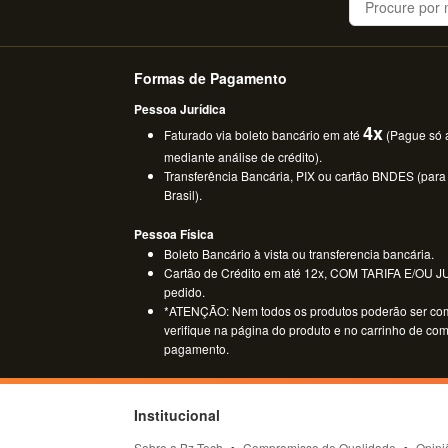
Formas de Pagamento
Pessoa Jurídica
4x
Faturado via boleto bancário em até
(Pague só a
mediante análise de crédito).
Transferência Bancária, PIX ou cartão BNDES (para
Brasil).
Pessoa Física
Boleto Bancário à vista ou transferencia bancária.
Cartão de Crédito em até 12x, COM TARIFA E/OU JUR
pedido.
*ATENÇÃO: Nem todos os produtos poderão ser co
verifique na página do produto e no carrinho de co
pagamento.
Institucional
Sobre a Bz Tech
Compromisso de Qualidade
Opini