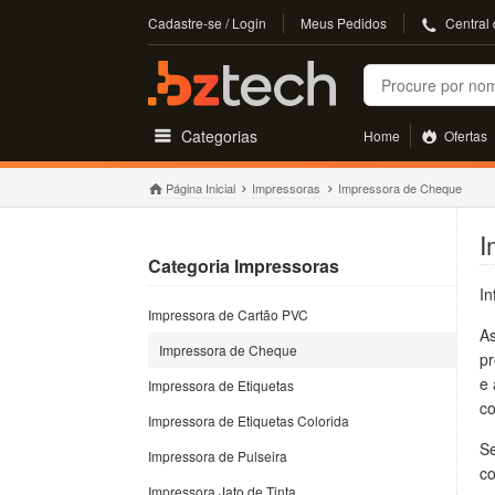
Cadastre-se / Login
Meus Pedidos
Central
Buscar
Categorias
Home
Ofertas
Página Inicial
Impressoras
Impressora de Cheque
I
Categoria Impressoras
I
Impressora de Cartão PVC
A
Impressora de Cheque
pr
e 
Impressora de Etiquetas
c
Impressora de Etiquetas Colorida
S
Impressora de Pulseira
co
Impressora Jato de Tinta