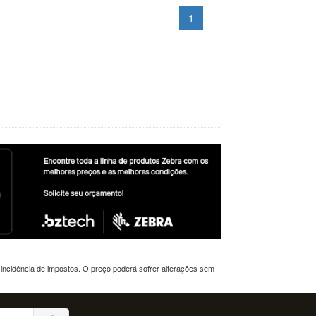
1
a incidência de impostos. O preço poderá sofrer alterações sem