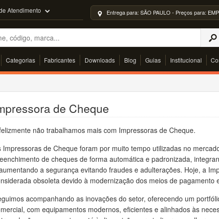
 de Atendimento
Entrega para: SÃO PAULO - Preços para: 
Categorias
Fabricantes
Downloads
Blog
Guias
Institucional
Co
mpressora de Cheque
nfelizmente não trabalhamos mais com Impressoras de Cheque.
s Impressoras de Cheque foram por muito tempo utilizadas no mercad
eenchimento de cheques de forma automática e padronizada, integran
aumentando a segurança evitando fraudes e adulterações. Hoje, a Im
onsiderada obsoleta devido à modernização dos meios de pagamento e
eguimos acompanhando as inovações do setor, oferecendo um portfól
mercial, com equipamentos modernos, eficientes e alinhados às neces