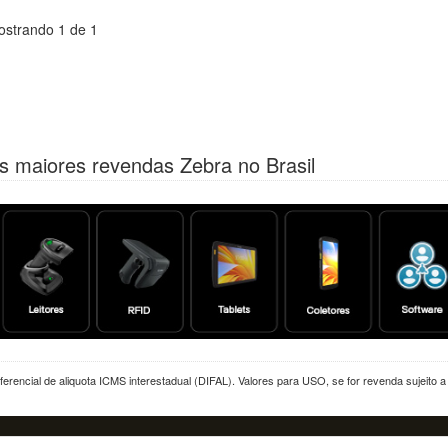
ostrando 1 de 1
s maiores revendas Zebra no Brasil
erencial de aliquota ICMS interestadual (DIFAL). Valores para USO, se for revenda sujeito 