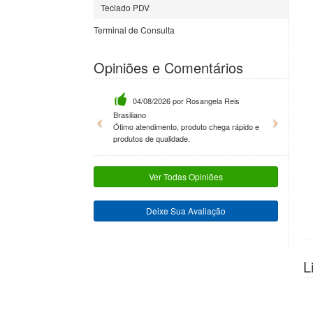
Teclado PDV
Terminal de Consulta
Opiniões e Comentários
04/08/2026 por Rosangela Reis
17/07/2026 por Yago
Brasiliano
Bateria original, facilidade de contato
Previous
Next
Ótimo atendimento, produto chega rápido e
rapido, 0 reclamações. Recomendo d
produtos de qualidade.
Ver Todas Opiniões
Deixe Sua Avaliação
L