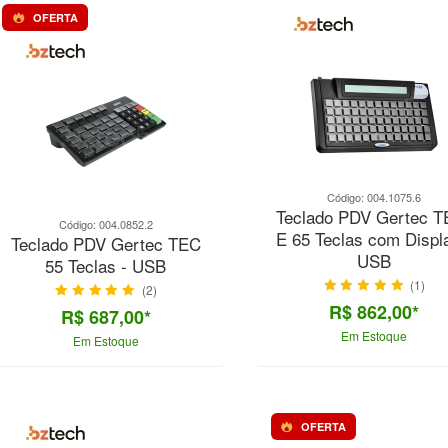
OFERTA
Código: 004.1075.6
Teclado PDV Gertec T
Código: 004.0852.2
E 65 Teclas com Displ
Teclado PDV Gertec TEC
USB
55 Teclas - USB
(1)
(2)
R$ 862,00*
R$ 687,00*
Em Estoque
Em Estoque
OFERTA