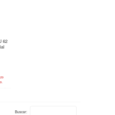
U 62
ial
azo
o.
Buscar: