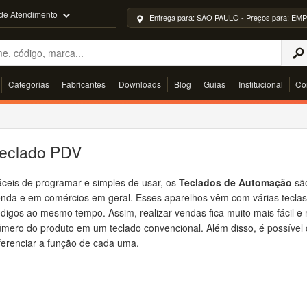
 de Atendimento
Entrega para: SÃO PAULO - Preços para: 
Categorias
Fabricantes
Downloads
Blog
Guias
Institucional
Co
eclado PDV
ceis de programar e simples de usar, os
Teclados de Automação
são
nda e em comércios em geral. Esses aparelhos vêm com várias teclas
digos ao mesmo tempo. Assim, realizar vendas fica muito mais fácil e
mero do produto em um teclado convencional. Além disso, é possível 
ferenciar a função de cada uma.