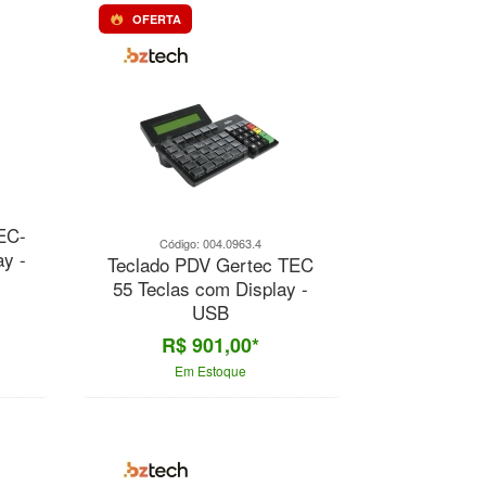
OFERTA
EC-
Código: 004.0963.4
ay -
Teclado PDV Gertec TEC
55 Teclas com Display -
USB
R$ 901,00*
Em Estoque