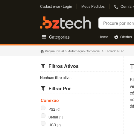
Cadastre-se / Login
Meus Pedidos
Central
Buscar
Categorias
Home
Ofertas
Página Inicial
Automação Comercial
Teclado PDV
T
Filtros Ativos
Nenhum filtro ativo.
Fá
ve
Filtrar Por
có
nú
Conexão
di
PS2
(0)
Serial
(1)
USB
(7)