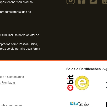
pós receber seu produto -
 produtos produzidos no
OS, incluso no valor total do
mprados como Pessoa Física,
mpras se ele permite essa forma
Selos e Certificações
- Ve
ões e Comentários
s Premiadas
untas Frequentes