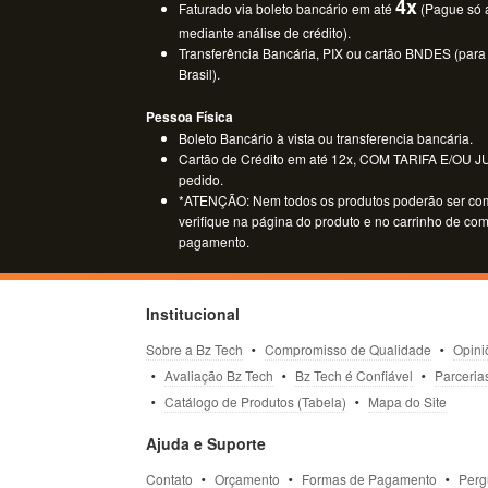
4x
Faturado via boleto bancário em até
(Pague só a
mediante análise de crédito).
Transferência Bancária, PIX ou cartão BNDES (para
Brasil).
Pessoa Física
Boleto Bancário à vista ou transferencia bancária.
Cartão de Crédito em até 12x, COM TARIFA E/OU JUR
pedido.
*ATENÇÃO: Nem todos os produtos poderão ser co
verifique na página do produto e no carrinho de co
pagamento.
Institucional
Sobre a Bz Tech
Compromisso de Qualidade
Opini
Avaliação Bz Tech
Bz Tech é Confiável
Parceria
Catálogo de Produtos (Tabela)
Mapa do Site
Ajuda e Suporte
Contato
Orçamento
Formas de Pagamento
Perg