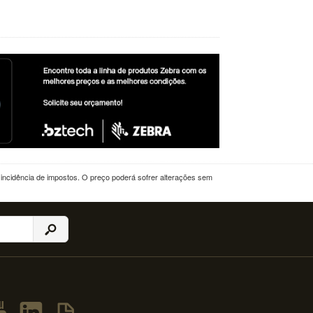
a incidência de impostos. O preço poderá sofrer alterações sem