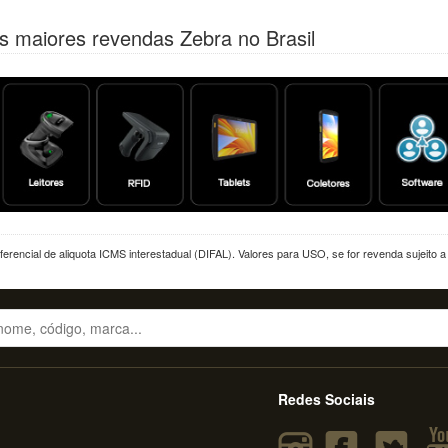
s maiores revendas Zebra no Brasil
erencial de aliquota ICMS interestadual (DIFAL). Valores para USO, se for revenda sujeito 
Redes Sociais