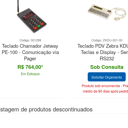
Código: 001299
Código: ZKDU-001-00
Teclado Chamador Jetway
Teclado PDV Zebra KD
, chegou
PE-100 - Comunicação via
Teclas e Display - Ser
emais.
Pager
RS232
R$ 764,00*
Sob Consulta
Em Estoque
Solicitar Orçamento
Produto sob encomenda - Pr
médio de 90 dias após pedid
istagem de produtos descontinuados