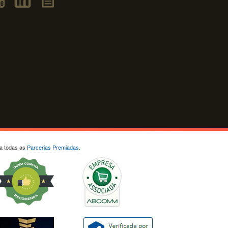
ja todas as
Parcerias Premiadas
.