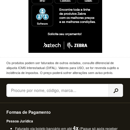
Os produtos podem ser faturados de outros estados, consulte diferencial de
aliquota ICMS interestadual (DIFAL). Valores para USO, se for revenda sujeito a
incidência de impostos. O preço poderá sofrer alterações sem aviso prévio.
Buscar
Formas de Pagamento
Pessoa Jurídica
4x
Faturado via boleto bancário em até
(Pague só após receber