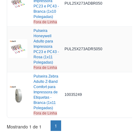
Impressora
PUL25X273ADBR050
PC23 e PC43 -
Branca (1x10
Polegadas)
Fora de Linha
Pulseira
Honeywell
Adulto para
Impressora
PUL25X273ADRS050
PC23 e PC43 -
Rosa (1x11
Polegadas)
Fora de Linha
Pulseira Zebra
Adulto Z-Band
Comfort para
Impressora de
10035249
Etiquetas -
Branca (1x11
Polegadas)
Fora de Linha
1
Mostrando 1 de 1