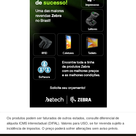
Os produtos podem ser faturados de outros estados, consulte diferencial de
aliquota ICMS interestadual (DIFAL). Valores para USO, se for revenda sujeito a
incidência de impostos. O preço poderá sofrer alterações sem aviso prévio.