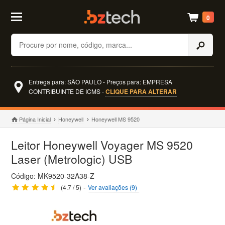
0
Buscar
Entrega para: SÃO PAULO - Preços para: EMPRESA
CONTRIBUINTE DE ICMS -
CLIQUE PARA ALTERAR
Página Inicial
Honeywell
Honeywell MS 9520
Leitor Honeywell Voyager MS 9520
Laser (Metrologic) USB
Código: MK9520-32A38-Z
-
(4.7 / 5)
Ver avaliações (9)