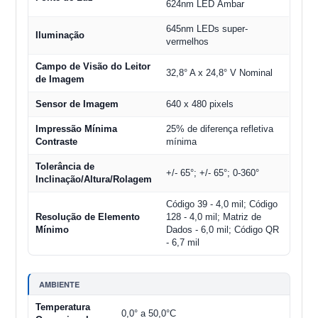
624nm LED Âmbar
645nm LEDs super-
Iluminação
vermelhos
Campo de Visão do Leitor
32,8° A x 24,8° V Nominal
de Imagem
Sensor de Imagem
640 x 480 pixels
Impressão Mínima
25% de diferença refletiva
Contraste
mínima
Tolerância de
+/- 65°; +/- 65°; 0-360°
Inclinação/Altura/Rolagem
Código 39 - 4,0 mil; Código
Resolução de Elemento
128 - 4,0 mil; Matriz de
Mínimo
Dados - 6,0 mil; Código QR
- 6,7 mil
AMBIENTE
Temperatura
0,0° a 50,0°C