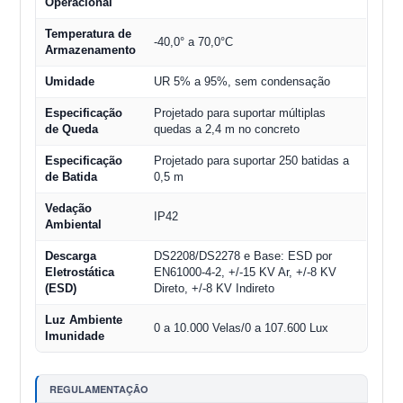
Operacional
Temperatura de
-40,0° a 70,0°C
Armazenamento
Umidade
UR 5% a 95%, sem condensação
Especificação
Projetado para suportar múltiplas
de Queda
quedas a 2,4 m no concreto
Especificação
Projetado para suportar 250 batidas a
de Batida
0,5 m
Vedação
IP42
Ambiental
Descarga
DS2208/DS2278 e Base: ESD por
Eletrostática
EN61000-4-2, +/-15 KV Ar, +/-8 KV
(ESD)
Direto, +/-8 KV Indireto
Luz Ambiente
0 a 10.000 Velas/0 a 107.600 Lux
Imunidade
REGULAMENTAÇÃO