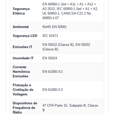
EN 60950-1 2ed + A11 + A1 + A12 +
Segurança
A2:2013, IEC 60950-1 2ed + A1 + A2,
Elétrica
UL 60950-1, CAN/CSA-C22.2 No.
60950-1-07
Ambiental
RoHS EN 50581
Segurança LED
IEC 62471
EN 55022 (Classe B); EN 55032
Emissões IT
(Classe B)
Imunidade IT
EN 55024
Corrente
Harmônica
EN 61000-3-2
Emissões
Flutuação e
Cintilação de
EN 61000-3-3
Voltagem
Dispositivos de
47 CFR Parte 15, Subparte B, Classe
Frequência de
B
Rádio