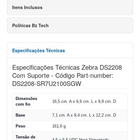
Itens Inclusos
Políticas Bz Tech
Especificações Técnicas
Especificações Técnicas Zebra DS2208
Com Suporte - Código Part-number:
DS2208-SR7U2100SGW
Dimensões
16,5 cm. A x 6,6 cm. L x 9,9 cm. D
com fio
Base
7,1 cm. A x 9,4 cm. L x 12,2 cm. D
Peso
161,6 g
Tensão de
4,5 a 5,5 VDC Host Alimentado