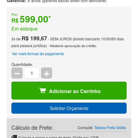
Garantia:
5 anos
(garantia balcão direto com fabricante)
Por:
599,00
*
R$
Em estoque
R$ 199,67
3x de
- SEM JUROS (boleto bancário 10/30/60 dias
para pessoa jurídica)
- Mediante aprovação de crédito.
Ver mais formas de pagamento
Quantidade:
Adicionar ao Carrinho
Solicitar Orçamento
Cálculo de Frete:
Consulte
Tabela Frete Grátis
Calcule o prazo e valor do frete. Digite seu CEP: