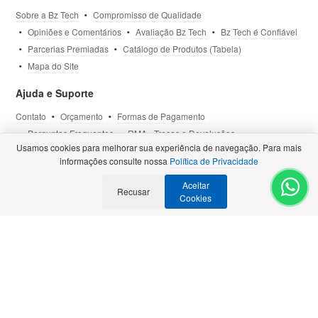
Sobre a Bz Tech
Compromisso de Qualidade
Opiniões e Comentários
Avaliação Bz Tech
Bz Tech é Confiável
Parcerias Premiadas
Catálogo de Produtos (Tabela)
Mapa do Site
Ajuda e Suporte
Contato
Orçamento
Formas de Pagamento
Perguntas Frequentes
RMA - Trocas e Devoluções
Usamos cookies para melhorar sua experiência de navegação. Para mais
Política de Privacidade
Termos de Uso
Site Seguro
informações consulte nossa
Política de Privacidade
Aceitar
Selos e Certificações
Recusar
- Veja todas as
Parcerias Premiadas
.
Cookies