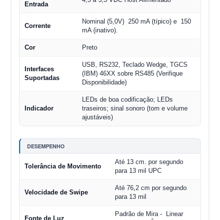
Entrada
Nominal (5,0V) 250 mA (típico) e 150
Corrente
mA (inativo).
Cor
Preto
USB, RS232, Teclado Wedge, TGCS
Interfaces
(IBM) 46XX sobre RS485 (Verifique
Suportadas
Disponibilidade)
LEDs de boa codificação; LEDs
Indicador
traseiros; sinal sonoro (tom e volume
ajustáveis)
DESEMPENHO
Até 13 cm. por segundo
Tolerância de Movimento
para 13 mil UPC
Até 76,2 cm por segundo
Velocidade de Swipe
para 13 mil
Padrão de Mira - Linear
Fonte de Luz