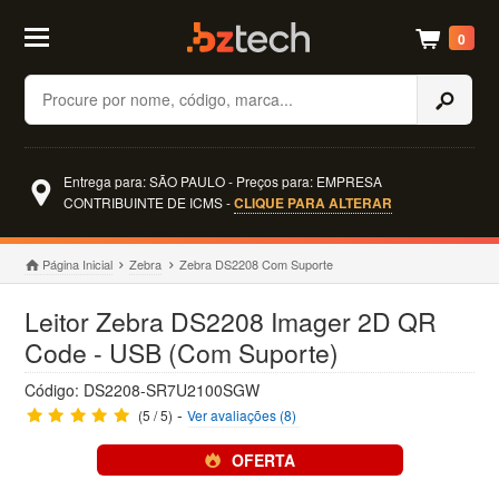
0
Buscar
Entrega para: SÃO PAULO - Preços para: EMPRESA
CONTRIBUINTE DE ICMS -
CLIQUE PARA ALTERAR
Página Inicial
Zebra
Zebra DS2208 Com Suporte
Leitor Zebra DS2208 Imager 2D QR
Code - USB (Com Suporte)
Código: DS2208-SR7U2100SGW
-
(5 / 5)
Ver avaliações (8)
OFERTA