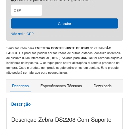
Calcular
Não sei o CEP
*Valor faturado para
do estado
EMPRESA CONTRIBUINTE DE ICMS
SÃO
. Os produtos podem ser faturados de outros estados, consulte diferencial
PAULO
de aliquota ICMS interestadual (DIFAL). Valores para
, se for revenda sujeito a
USO
incidência de impostos. O estoque pode sofrer alterações durante o processo de
compra. Caso o produto comprado esgote entraremos em contato. Este produto
não poderá ser faturado para pessoa física.
Descrição
Especificações Técnicas
Downloads
Pro
Descrição
Descrição Zebra DS2208 Com Suporte