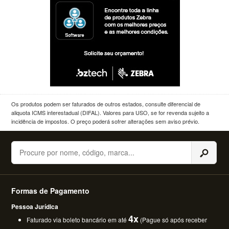
Os produtos podem ser faturados de outros estados, consulte diferencial de
aliquota ICMS interestadual (DIFAL). Valores para USO, se for revenda sujeito a
incidência de impostos. O preço poderá sofrer alterações sem aviso prévio.
Buscar
Formas de Pagamento
Pessoa Jurídica
4x
Faturado via boleto bancário em até
(Pague só após receber