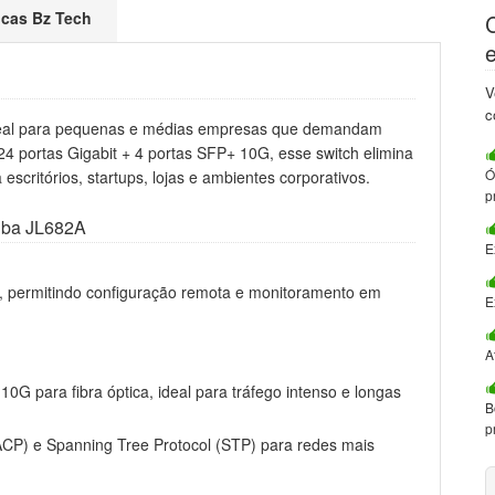
ticas Bz Tech
V
c
deal para pequenas e médias empresas que demandam
4 portas Gigabit + 4 portas SFP+ 10G, esse switch elimina
Ó
escritórios, startups, lojas e ambientes corporativos.
p
uba JL682A
E
, permitindo configuração remota e monitoramento em
E
A
10G para fibra óptica, ideal para tráfego intenso e longas
B
p
ACP) e Spanning Tree Protocol (STP) para redes mais