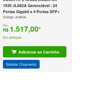
1930 JL682A Gerenciável - 24
Portas Gigabit e 4 Portas SFP+
(Código: JL682A)
Por:
1.517,00
*
R$
Em estoque
Adicionar ao Carrinho
Solicitar Orçamento