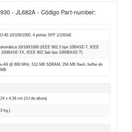
1930 - JL682A - Código Part-number:
RJ-45 10/100/1000, 4 portas SFP 1/10GbE
utomática 10/100/1000 (IEEE 802.3 tipo 10BASE-T, IEEE
po 100BASE-TX, IEEE 802.3ab tipo 1000BASE-T)
x-A9 @ 800 MHz, 512 MB SDRAM, 256 MB flash; buffer do
5 MB
,24 x 4,39 cm (1U de altura)
13 kg.)