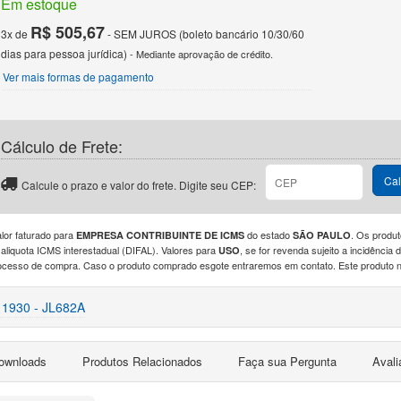
Em estoque
R$ 505,67
3x de
- SEM JUROS (boleto bancário 10/30/60
dias para pessoa jurídica)
- Mediante aprovação de crédito.
Ver mais formas de pagamento
Cálculo de Frete:
CEP
Cal
Calcule o prazo e valor do frete. Digite seu CEP:
alor faturado para
do estado
. Os produt
EMPRESA CONTRIBUINTE DE ICMS
SÃO PAULO
 aliquota ICMS interestadual (DIFAL). Valores para
, se for revenda sujeito a incidênci
USO
ocesso de compra. Caso o produto comprado esgote entraremos em contato. Este produto nã
 1930 - JL682A
ownloads
Produtos Relacionados
Faça sua Pergunta
Aval