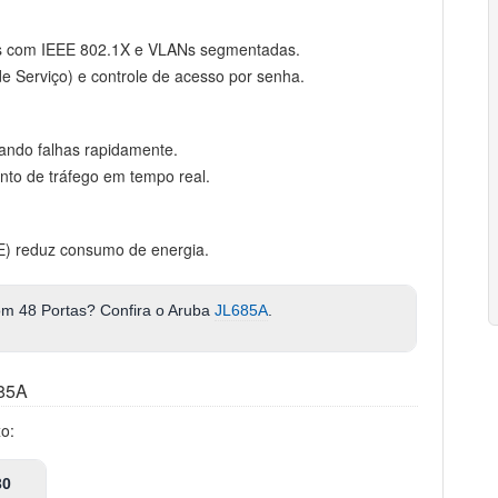
os com IEEE 802.1X e VLANs segmentadas.
 Serviço) e controle de acesso por senha.
icando falhas rapidamente.
to de tráfego em tempo real.
EE) reduz consumo de energia.
m 48 Portas? Confira o Aruba
JL685A
.
685A
xo:
30