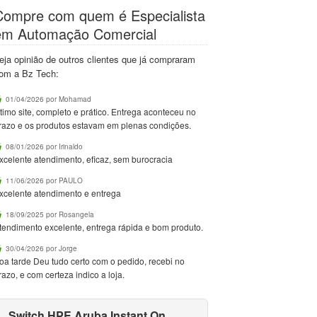
Compre com quem é Especialista
em Automação Comercial
eja opinião de outros clientes que já compraram
om a Bz Tech:
01/04/2026 por Mohamad
timo site, completo e prático. Entrega aconteceu no
razo e os produtos estavam em plenas condições.
08/01/2026 por Irinaldo
xcelente atendimento, eficaz, sem burocracia
11/06/2026 por PAULO
xcelente atendimento e entrega
18/09/2025 por Rosangela
tendimento excelente, entrega rápida e bom produto.
30/04/2026 por Jorge
oa tarde Deu tudo certo com o pedido, recebi no
razo, e com certeza indico a loja.
Switch HPE Aruba Instant On