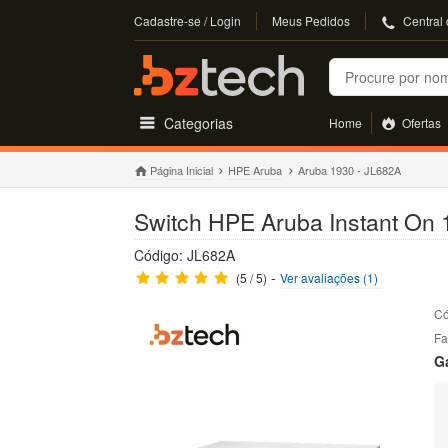
Cadastre-se / Login
Meus Pedidos
Central
Buscar
Categorias
Home
Ofertas
Página Inicial
HPE Aruba
Aruba 1930 - JL682A
Switch HPE Aruba Instant On 
Código: JL682A
-
(5 / 5)
Ver avaliações (1)
Có
Fa
G