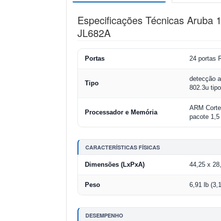
Especificações Técnicas Aruba 
JL682A
Portas
24 portas 
detecção a
Tipo
802.3u ti
ARM Corte
Processador e Memória
pacote 1,
CARACTERÍSTICAS FÍSICAS
Dimensões (LxPxA)
44,25 x 28
Peso
6,91 lb (3,
DESEMPENHO