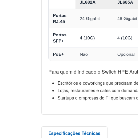
JL682A
JL685A
Portas
24 Gigabit
48 Gigabi
RJ-45
Portas
4 (10G)
4 (10G)
SFP+
PoE+
Não
Opcional
Para quem é indicado o Switch HPE Ar
Escritórios e coworkings que precisam de
Lojas, restaurantes e cafés com demand
Startups e empresas de TI que buscam 
Especificações Técnicas