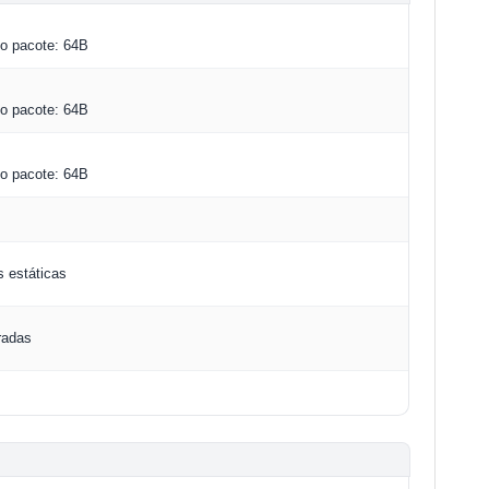
c
o pacote: 64B
o pacote: 64B
c
o pacote: 64B
s estáticas
radas