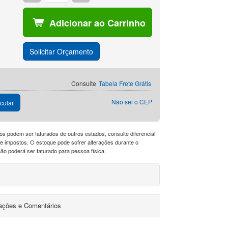
Adicionar ao Carrinho
Solicitar Orçamento
Consulte
Tabela Frete Grátis
Não sei o CEP
cular
os podem ser faturados de outros estados, consulte diferencial
a de impostos. O estoque pode sofrer alterações durante o
o poderá ser faturado para pessoa física.
iações e Comentários