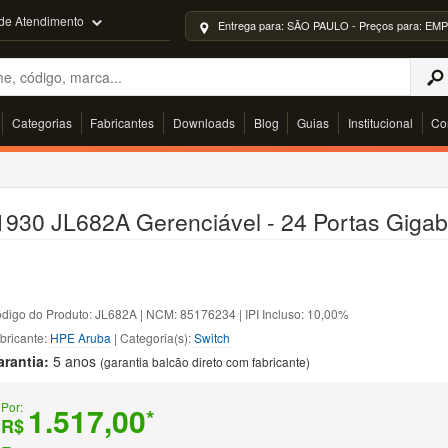
 de Atendimento
Entrega para: SÃO PAULO - Preços para: 
Categorias
Fabricantes
Downloads
Blog
Guias
Institucional
Co
1930 JL682A Gerenciável - 24 Portas Gigab
digo do Produto: JL682A | NCM: 85176234 | IPI Incluso: 10,00%
bricante:
HPE Aruba
| Categoria(s):
Switch
arantia:
5 anos
(garantia balcão direto com fabricante)
Por:
1.517,00
*
R$