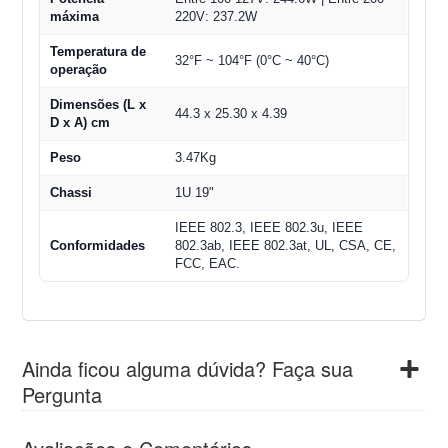
máxima
220V: 237.2W
Temperatura de
32°F ~ 104°F (0°C ~ 40°C)
operação
Dimensões (L x
44.3 x 25.30 x 4.39
D x A) cm
Peso
3.47Kg
Chassi
1U 19"
IEEE 802.3, IEEE 802.3u, IEEE
Conformidades
802.3ab, IEEE 802.3at, UL, CSA, CE,
FCC, EAC.
Ainda ficou alguma dúvida? Faça sua
Pergunta