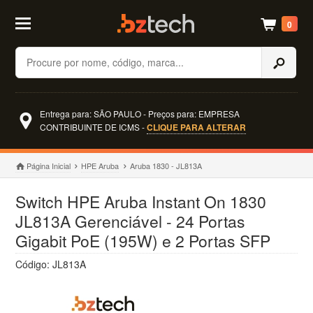
0
Buscar
Entrega para: SÃO PAULO - Preços para: EMPRESA
CONTRIBUINTE DE ICMS -
CLIQUE PARA ALTERAR
Página Inicial
HPE Aruba
Aruba 1830 - JL813A
Switch HPE Aruba Instant On 1830
JL813A Gerenciável - 24 Portas
Gigabit PoE (195W) e 2 Portas SFP
Código: JL813A