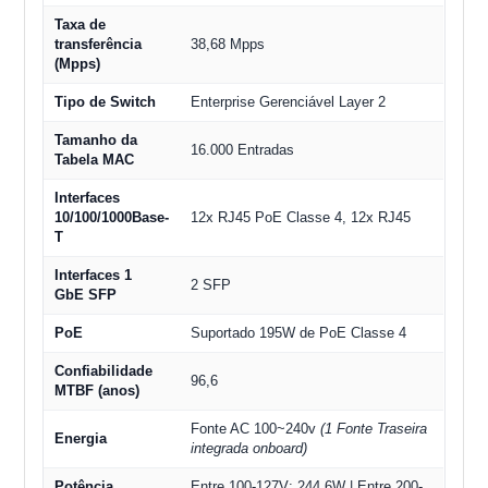
Taxa de
transferência
38,68
Mpps
(Mpps)
Tipo de Switch
Enterprise Gerenciável Layer 2
Tamanho da
16.000 Entradas
Tabela MAC
Interfaces
10/100/1000Base-
12x RJ45 PoE Classe 4, 12x RJ45
T
Interfaces 1
2 SFP
GbE SFP
PoE
Suportado 195W de PoE Classe 4
Confiabilidade
96,6
MTBF (anos)
Fonte AC 100~240v
(1 Fonte Traseira
Energia
integrada onboard)
Potência
Entre 100-127V: 244.6W | Entre 200-