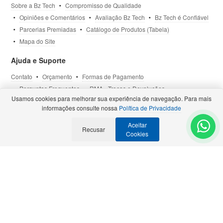
Sobre a Bz Tech
Compromisso de Qualidade
Opiniões e Comentários
Avaliação Bz Tech
Bz Tech é Confiável
Parcerias Premiadas
Catálogo de Produtos (Tabela)
Mapa do Site
Ajuda e Suporte
Contato
Orçamento
Formas de Pagamento
Perguntas Frequentes
RMA - Trocas e Devoluções
Usamos cookies para melhorar sua experiência de navegação. Para mais
Política de Privacidade
Termos de Uso
Site Seguro
informações consulte nossa
Política de Privacidade
Aceitar
Selos e Certificações
Recusar
- Veja todas as
Parcerias Premiadas
.
Cookies