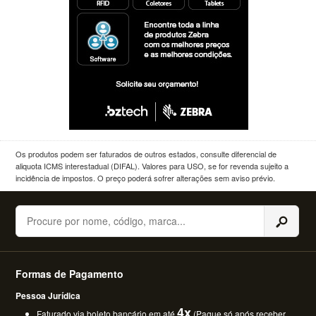
Os produtos podem ser faturados de outros estados, consulte diferencial de
aliquota ICMS interestadual (DIFAL). Valores para USO, se for revenda sujeito a
incidência de impostos. O preço poderá sofrer alterações sem aviso prévio.
Buscar
Formas de Pagamento
Pessoa Jurídica
4x
Faturado via boleto bancário em até
(Pague só após receber