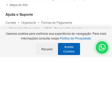
Mapa do Site
Ajuda e Suporte
Contato
Orçamento
Formas de Pagamento
Perguntas Frequentes
RMA - Trocas e Devoluções
Usamos cookies para melhorar sua experiência de navegação. Para mais
Política de Privacidade
Termos de Uso
Site Seguro
informações consulte nossa
Política de Privacidade
Aceitar
Selos e Certificações
Recusar
- Veja todas as
Parcerias Premiadas
.
Cookies