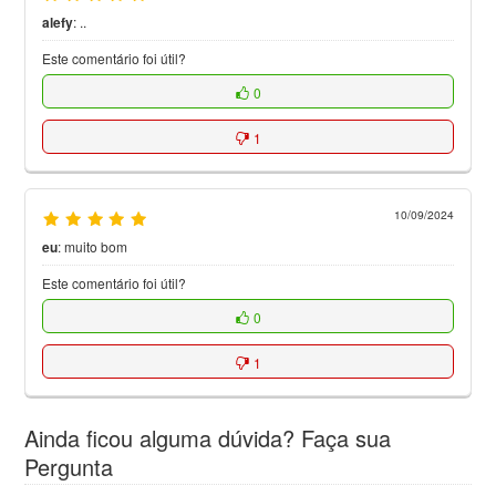
alefy
:
..
Este comentário foi útil?
0
1
10/09/2024
eu
:
muito bom
Este comentário foi útil?
0
1
Ainda ficou alguma dúvida? Faça sua
Pergunta