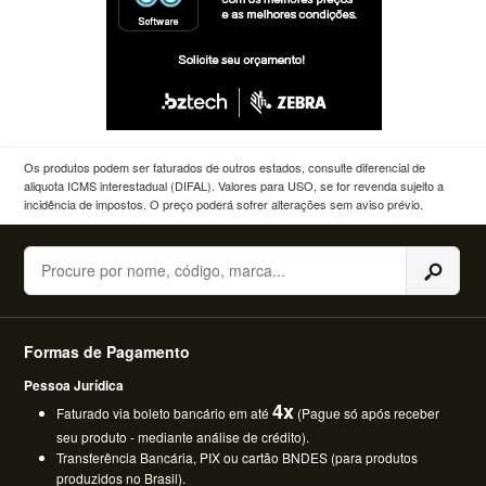
Os produtos podem ser faturados de outros estados, consulte diferencial de
aliquota ICMS interestadual (DIFAL). Valores para USO, se for revenda sujeito a
incidência de impostos. O preço poderá sofrer alterações sem aviso prévio.
Buscar
Formas de Pagamento
Pessoa Jurídica
4x
Faturado via boleto bancário em até
(Pague só após receber
seu produto - mediante análise de crédito).
Transferência Bancária, PIX ou cartão BNDES (para produtos
produzidos no Brasil).