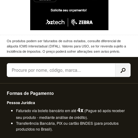
Os produtos podem ser faturados de outros estados, consulte diferencial de
aliquota ICMS interestadual (DIFAL). Valores para USO, se for revenda sujeito a
incidência de impostos. O preço poderá sofrer alterações sem aviso prévio.
Buscar
Formas de Pagamento
Pessoa Jurídica
4x
Faturado via boleto bancário em até
(Pague só após receber
seu produto - mediante análise de crédito).
Transferência Bancária, PIX ou cartão BNDES (para produtos
produzidos no Brasil).