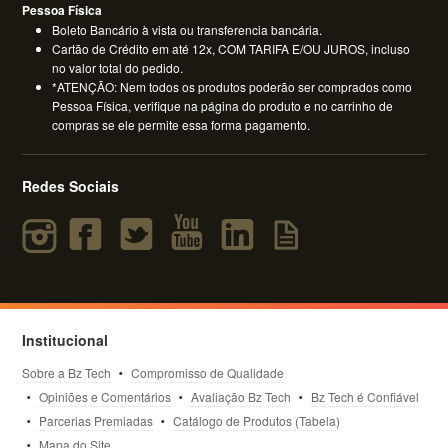
Pessoa Física
Boleto Bancário à vista ou transferencia bancária.
Cartão de Crédito em até 12x, COM TARIFA E/OU JUROS, incluso
no valor total do pedido.
*ATENÇÃO: Nem todos os produtos poderão ser comprados como
Pessoa Física, verifique na página do produto e no carrinho de
compras se ele permite essa forma pagamento.
Redes Sociais
Institucional
Sobre a Bz Tech
Compromisso de Qualidade
Opiniões e Comentários
Avaliação Bz Tech
Bz Tech é Confiável
Parcerias Premiadas
Catálogo de Produtos (Tabela)
Mapa do Site