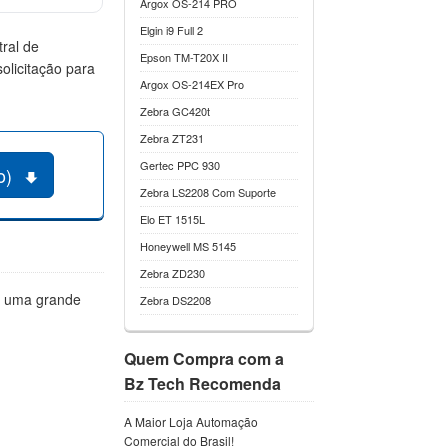
Argox OS-214 PRO
Elgin i9 Full 2
ral de
Epson TM-T20X II
olicitação para
Argox OS-214EX Pro
Zebra GC420t
Zebra ZT231
Gertec PPC 930
to)
Zebra LS2208 Com Suporte
Elo ET 1515L
Honeywell MS 5145
Zebra ZD230
m uma grande
Zebra DS2208
Quem Compra com a
Bz Tech Recomenda
A Maior Loja Automação
Comercial do Brasil!