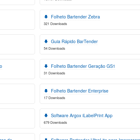
Folheto Bartender Zebra
321 Downloads
Guia Rápido BarTender
54 Downloads
ro
Folheto Bartender Geração GS1
31 Downloads
Folheto Bartender Enterprise
17 Downloads
Software Argox iLabelPrint App
679 Downloads
ras de
Software Bartender UltraLite para Impressor