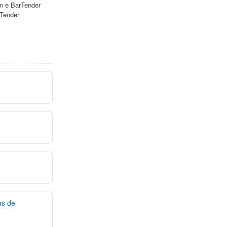
n e BarTender
rTender
as de