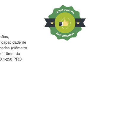
ssões,
 capacidade de
egadas (diâmetro
s e 110mm de
 IX4-250 PRO