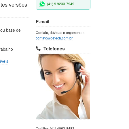
ntes versões
(41) 9 9233-7949
E-mail
 ou base de
Contato, dúvidas e orçamentos:
contato@bztech.com.br
Telefones
rabalho
íveis
.
Curitiba: (41) 4063-8482