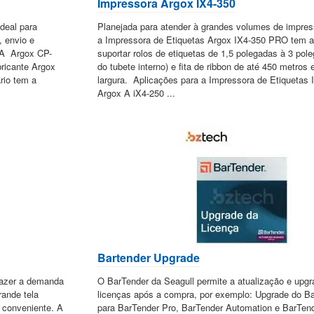
Impressora Argox IX4-350
deal para
Planejada para atender à grandes volumes de impre
, envio e
a Impressora de Etiquetas Argox IX4-350 PRO tem a
. A Argox CP-
suportar rolos de etiquetas de 1,5 polegadas à 3 pol
ricante Argox
do tubete interno) e fita de ribbon de até 450 metro
rio tem a
largura. Aplicações para a Impressora de Etiquetas
Argox A iX4-250 ...
Bartender Upgrade
fazer a demanda
O BarTender da Seagull permite a atualização e upg
rande tela
licenças após a compra, por exemplo: Upgrade do Ba
e conveniente. A
para BarTender Pro, BarTender Automation e BarTend