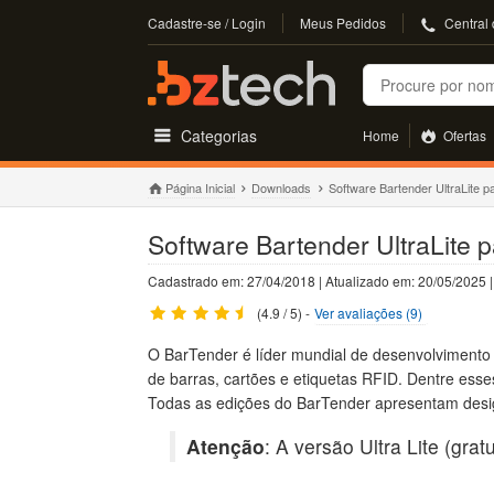
Cadastre-se / Login
Meus Pedidos
Central
Buscar
Categorias
Home
Ofertas
Página Inicial
Downloads
Software Bartender UltraLite p
Software Bartender UltraLite 
Cadastrado em: 27/04/2018 | Atualizado em: 20/05/2025
(4.9 / 5) -
Ver avaliações (9)
O BarTender é líder mundial de desenvolvimento 
de barras, cartões e etiquetas RFID. Dentre esse
Todas as edições do BarTender apresentam design
Atenção
: A versão Ultra Lite (gr