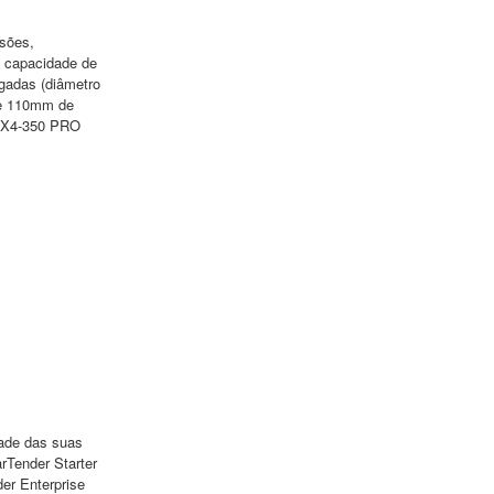
ssões,
 capacidade de
egadas (diâmetro
s e 110mm de
 IX4-350 PRO
rade das suas
rTender Starter
er Enterprise