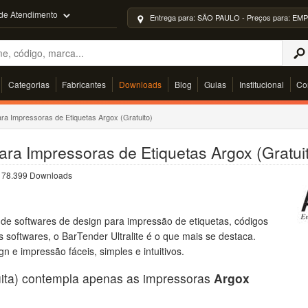
 de Atendimento
Entrega para: SÃO PAULO - Preços para: 
Categorias
Fabricantes
Downloads
Blog
Guias
Institucional
Co
ara Impressoras de Etiquetas Argox (Gratuito)
para Impressoras de Etiquetas Argox (Gratui
 | 78.399 Downloads
de softwares de design para impressão de etiquetas, códigos
s softwares, o BarTender Ultralite é o que mais se destaca.
 e impressão fáceis, simples e intuitivos.
atuita) contempla apenas as impressoras
Argox