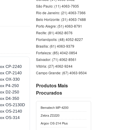
São Paulo: (11) 4063-7935
Rio de Janeiro: (21) 4063-7366
Belo Horizonte: (31) 4063-7488
Porto Alegre: (51) 4063-8791
Recife: (81) 4062-8076
Florianópolis: (48) 4052-8227
Brasília: (61) 4063-9379
Fortaleza: (85) 4042-0854
Salvador: (71) 4062-8561
Vitória: (27) 4062-9244
gox CP-2240
Campo Grande: (67) 4063-9504
gox CP-2140
gox OX-330
Produtos Mais
gox P4-250
Procurados
gox D2-250
gox D4-350
gox OS-2130D
Bematech MP-4200
gox OS-2140
Zebra ZD220
gox OS-314
Argox OS-214 Plus