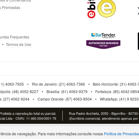
s Premiadas
untas Frequentes
Termos de Uso
11) 4063-7935
Rio de Janeiro: (21) 4063-7366
Belo Horizonte: (31) 4063
nópolis: (48) 4052-8227
Brasília: (61) 4063-9379
Fortaleza: (85) 4042-085
ia: (27) 4062-9244
Campo Grande: (67) 4063-9504
WhatsApp: (41) 9 923
roibida a reprodução total ou parcial.
Rua Padre Anchieta, 2050 - Bigorrilho - 80730
al Ltda - CNPJ: 11.460.004/0001-79
(Escritório comercial, atendimento apenas por 
iência de navegação. Para mais informações consulte nossa
Política de Privacid