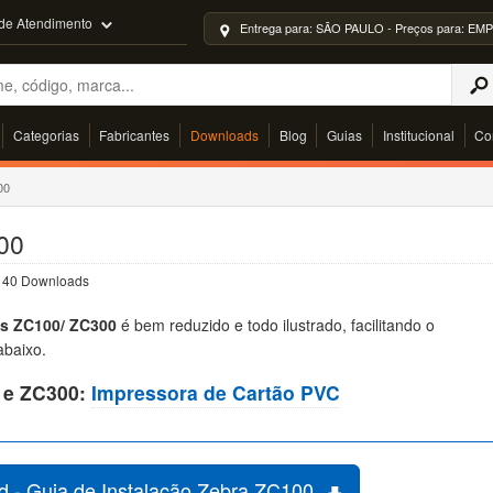
 de Atendimento
Entrega para: SÃO PAULO - Preços para: 
Categorias
Fabricantes
Downloads
Blog
Guias
Institucional
Co
00
100
 | 40 Downloads
as ZC100/ ZC300
é bem reduzido e todo ilustrado, facilitando o
abaixo.
 e ZC300:
Impressora de Cartão PVC
 - Guia de Instalação Zebra ZC100