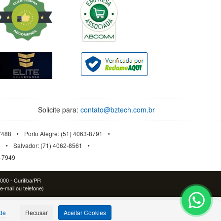
Solicite para:
contato@bztech.com.br
-7488
Porto Alegre: (51) 4063-8791
4
Salvador: (71) 4062-8561
3-7949
-000 - Curitiba/PR
e-mail ou telefone)
ade
Recusar
Aceitar Cookies