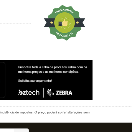
a incidência de impostos. O preço poderá sofrer alterações sem