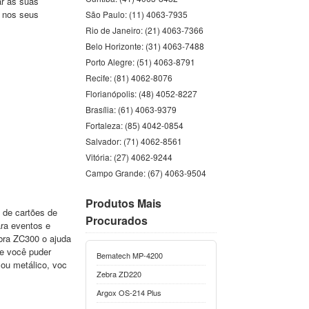
ar as suas
o nos seus
São Paulo: (11) 4063-7935
Rio de Janeiro: (21) 4063-7366
Belo Horizonte: (31) 4063-7488
Porto Alegre: (51) 4063-8791
Recife: (81) 4062-8076
Florianópolis: (48) 4052-8227
Brasília: (61) 4063-9379
Fortaleza: (85) 4042-0854
Salvador: (71) 4062-8561
Vitória: (27) 4062-9244
Campo Grande: (67) 4063-9504
Produtos Mais
, de cartões de
Procurados
ara eventos e
ebra ZC300 o ajuda
Se você puder
Bematech MP-4200
 ou metálico, voc
Zebra ZD220
Argox OS-214 Plus