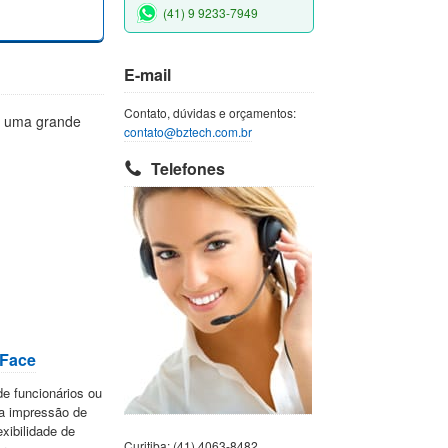
(41) 9 9233-7949
E-mail
Contato, dúvidas e orçamentos:
m uma grande
contato@bztech.com.br
Telefones
 Face
de funcionários ou
 a impressão de
xibilidade de
Curitiba: (41) 4063-8482