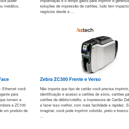
você puder
implantação e o tempo gasto para imprimir e gerenci
ou metálico,
soluções de impressão de cartões, tudo tem impact
negócios desde a ...
Face
Zebra ZC300 Frente e Verso
 Ethernet você
Não importa que tipo de cartão você precisa imprimir
egante para
identificação e acesso a cartões de sócio, cartões p
 que tornam a
cartões de débito/crédito, a Impressora de Cartão Z
. Embora a ZC100
a fazer isso melhor, com mais facilidade e rapidez. 
de um produto de
imaginar, você pode imprimir colorido, preto e branco
...