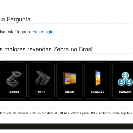
ua Pergunta
isa estar logado.
Fazer login.
s maiores revendas Zebra no Brasil
erencial de aliquota ICMS interestadual (DIFAL). Valores para USO, se for revenda sujeito 