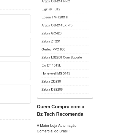
Argox OS-214 PRO
Elgin i9 Full 2
Epson TM-T20X II
Argox OS-214EX Pro
Zebra GC420t
Zebra ZT231
Gertec PPC 930
Zebra LS2208 Com Suporte
Elo ET 1515L
Honeywell MS 5145
Zebra ZD230
Zebra DS2208
Quem Compra com a
Bz Tech Recomenda
A Maior Loja Automação
Comercial do Brasil!