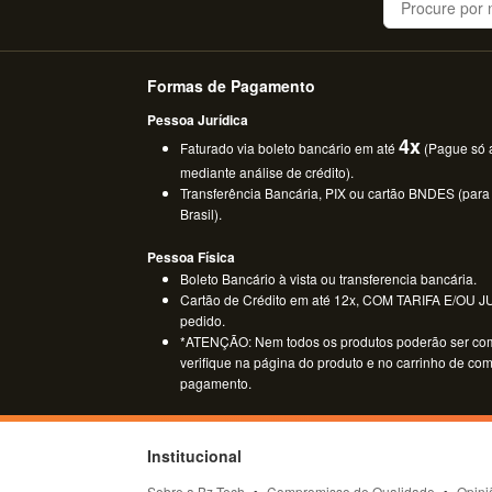
Formas de Pagamento
Pessoa Jurídica
4x
Faturado via boleto bancário em até
(Pague só a
mediante análise de crédito).
Transferência Bancária, PIX ou cartão BNDES (para
Brasil).
Pessoa Física
Boleto Bancário à vista ou transferencia bancária.
Cartão de Crédito em até 12x, COM TARIFA E/OU JUR
pedido.
*ATENÇÃO: Nem todos os produtos poderão ser co
verifique na página do produto e no carrinho de co
pagamento.
Institucional
Sobre a Bz Tech
Compromisso de Qualidade
Opini