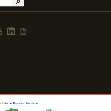
ja todas as
Parcerias Premiadas
.