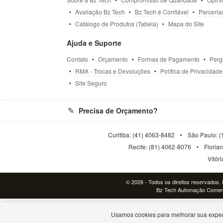
Avaliação Bz Tech
Bz Tech é Confiável
Parceria
Catálogo de Produtos (Tabela)
Mapa do Site
Ajuda e Suporte
Contato
Orçamento
Formas de Pagamento
Perg
RMA - Trocas e Devoluções
Política de Privacidade
Site Seguro
Precisa de Orçamento?
Curitiba: (41) 4063-8482
São Paulo: (
Recife: (81) 4062-8076
Floria
Vitór
© 2026 - Todos os direitos reservados. P
Bz Tech Automação Comerci
Usamos cookies para melhorar sua exper