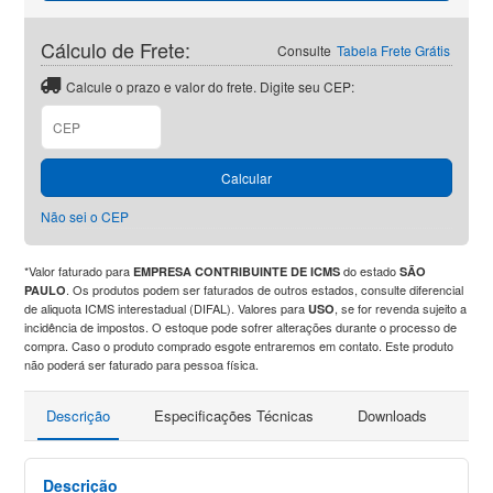
Cálculo de Frete:
Consulte
Tabela Frete Grátis
Calcule o prazo e valor do frete. Digite seu CEP:
Calcular
Não sei o CEP
*Valor faturado para
do estado
EMPRESA CONTRIBUINTE DE ICMS
SÃO
. Os produtos podem ser faturados de outros estados, consulte diferencial
PAULO
de aliquota ICMS interestadual (DIFAL). Valores para
, se for revenda sujeito a
USO
incidência de impostos. O estoque pode sofrer alterações durante o processo de
compra. Caso o produto comprado esgote entraremos em contato. Este produto
não poderá ser faturado para pessoa física.
Descrição
Especificações Técnicas
Downloads
Pro
Descrição