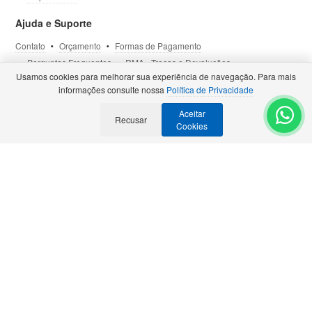
Ajuda e Suporte
Contato
Orçamento
Formas de Pagamento
Perguntas Frequentes
RMA - Trocas e Devoluções
Usamos cookies para melhorar sua experiência de navegação. Para mais
Política de Privacidade
Termos de Uso
Site Seguro
informações consulte nossa
Política de Privacidade
Aceitar
Recusar
Selos e Certificações
- Veja todas as
Parcerias Premiadas
.
Cookies
Precisa de Orçamento?