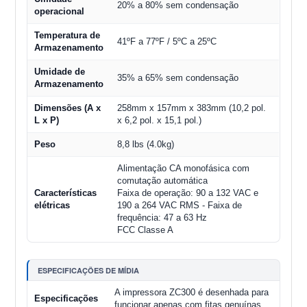
20% a 80% sem condensação
operacional
Temperatura de
41ºF a 77ºF / 5ºC a 25ºC
Armazenamento
Umidade de
35% a 65% sem condensação
Armazenamento
Dimensões (A x
258mm x 157mm x 383mm (10,2 pol.
L x P)
x 6,2 pol. x 15,1 pol.)
Peso
8,8 lbs (4.0kg)
Alimentação CA monofásica com
comutação automática
Características
Faixa de operação: 90 a 132 VAC e
elétricas
190 a 264 VAC RMS - Faixa de
frequência: 47 a 63 Hz
FCC Classe A
ESPECIFICAÇÕES DE MÍDIA
A impressora ZC300 é desenhada para
Especificações
funcionar apenas com fitas genuínas