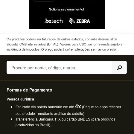
Os produtos podem ser faturados de outros estados, consulte diferencial de
aliquota ICMS interestadual (DIFAL). Valores para USO, se for revenda sujeito a
incidência de impostos. O preço poderá sofrer alterações sem aviso prévio.
Buscar
Formas de Pagamento
Pessoa Jurídica
4x
Faturado via boleto bancário em até
(Pague só após receber
seu produto - mediante análise de crédito).
Transferência Bancária, PIX ou cartão BNDES (para produtos
produzidos no Brasil).