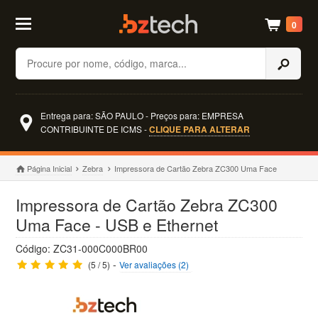
0
Buscar
Entrega para: SÃO PAULO - Preços para: EMPRESA
CONTRIBUINTE DE ICMS -
CLIQUE PARA ALTERAR
Página Inicial
Zebra
Impressora de Cartão Zebra ZC300 Uma Face
Impressora de Cartão Zebra ZC300
Uma Face - USB e Ethernet
Código: ZC31-000C000BR00
-
(5 / 5)
Ver avaliações (2)