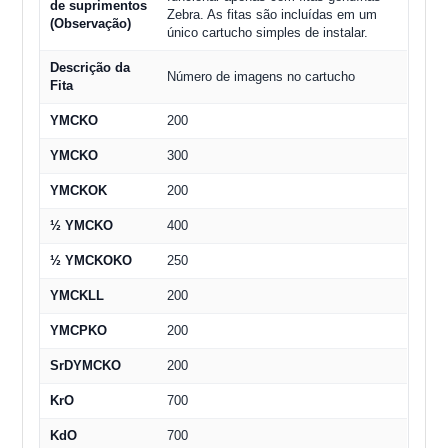
de suprimentos
Zebra. As fitas são incluídas em um
(Observação)
único cartucho simples de instalar.
Descrição da
Número de imagens no cartucho
Fita
YMCKO
200
YMCKO
300
YMCKOK
200
½ YMCKO
400
½ YMCKOKO
250
YMCKLL
200
YMCPKO
200
SrDYMCKO
200
KrO
700
KdO
700