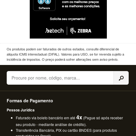
Os produtos podem ser faturados de outros estados, consulte diferencial de
aliquota ICMS interestadual (DIFAL). Valores para USO, se for revenda sujeito a
incidência de impostos. O preço poderá sofrer alterações sem aviso prévio.
Buscar
Formas de Pagamento
Pessoa Jurídica
4x
Faturado via boleto bancário em até
(Pague só após receber
seu produto - mediante análise de crédito).
Transferência Bancária, PIX ou cartão BNDES (para produtos
produzidos no Brasil).