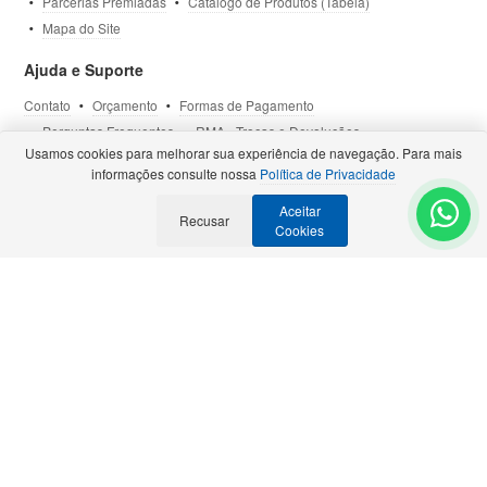
Parcerias Premiadas
Catálogo de Produtos (Tabela)
Mapa do Site
Ajuda e Suporte
Contato
Orçamento
Formas de Pagamento
Perguntas Frequentes
RMA - Trocas e Devoluções
Usamos cookies para melhorar sua experiência de navegação. Para mais
Política de Privacidade
Termos de Uso
Site Seguro
informações consulte nossa
Política de Privacidade
Aceitar
Selos e Certificações
Recusar
- Veja todas as
Parcerias Premiadas
.
Cookies