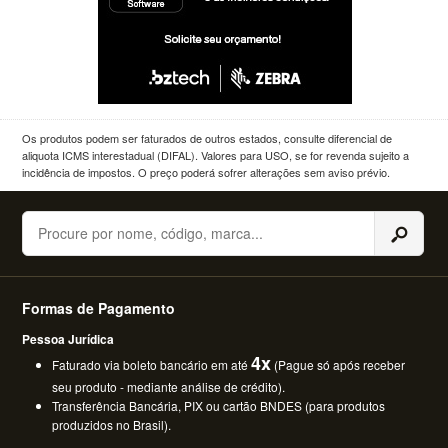
Os produtos podem ser faturados de outros estados, consulte diferencial de
aliquota ICMS interestadual (DIFAL). Valores para USO, se for revenda sujeito a
incidência de impostos. O preço poderá sofrer alterações sem aviso prévio.
Buscar
Formas de Pagamento
Pessoa Jurídica
4x
Faturado via boleto bancário em até
(Pague só após receber
seu produto - mediante análise de crédito).
Transferência Bancária, PIX ou cartão BNDES (para produtos
produzidos no Brasil).