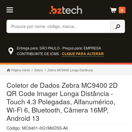
0
Buscar
Entrega para: SÃO PAULO - Preços para: EMPRESA
CONTRIBUINTE DE ICMS -
CLIQUE PARA ALTERAR
Página Inicial
Zebra
Zebra MC9400 Longa Distância
Coletor de Dados Zebra MC9400 2D
QR Code Imager Longa Distância -
Touch 4.3 Polegadas, Alfanumérico,
Wi-Fi 6, Bluetooth, Câmera 16MP,
Android 13
Código: MC9401-0G1M6DSS-A6