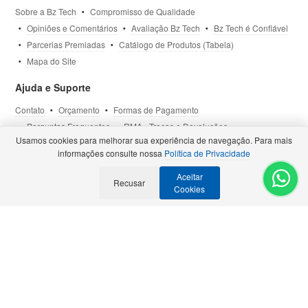
Sobre a Bz Tech
Compromisso de Qualidade
Opiniões e Comentários
Avaliação Bz Tech
Bz Tech é Confiável
Parcerias Premiadas
Catálogo de Produtos (Tabela)
Mapa do Site
Ajuda e Suporte
Contato
Orçamento
Formas de Pagamento
Perguntas Frequentes
RMA - Trocas e Devoluções
Usamos cookies para melhorar sua experiência de navegação. Para mais
Política de Privacidade
Termos de Uso
Site Seguro
informações consulte nossa
Política de Privacidade
Aceitar
Selos e Certificações
Recusar
- Veja todas as
Parcerias Premiadas
.
Cookies