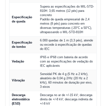
Supera as especificações do MIL-STD-
810H: 3,65 metros (12 pés) para
concreto
Especificação
Padrão de queda empresarial de 2,4
de queda
metros (8 pés) para concreto em
diversas temperaturas (-20°C a 50°C),
ultrapassando o MIL-STD-810H
6.000 quedas de 1 m (3,3 pés), atende
Especificação
ou excede à especificação de quedas
de tombo
do IEC
IP65 e IP68 com bateria de acordo
Vedação
com as especificações de vedação do
IEC aplicáveis
Senoidal PK de 4 g (5 Hz a 2 kHz),
aleatório de 0,04 g 2/Hz (20 Hz a 2
Vibração
kHz), 60 minutos de duração por eixo,
3 eixos
Descarga
Descarga no ar de +/-15 kV; descarga
eletrostática
direta de +/-8 kV; descarga indireta de
(ESD)
+/-8 kV