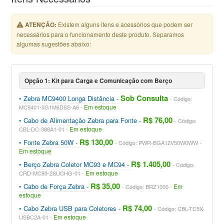
ATENÇÃO:
Existem alguns itens e acessórios que podem ser
necessários para o funcionamento deste produto. Separamos
algumas sugestões abaixo:
Opção 1: Kit para Carga e Comunicação com Berço
Sob Consulta
Zebra MC9400 Longa Distância
Código:
Em estoque
MC9401-0G1M6DSS-A6
R$ 76,00
Cabo de Alimentação Zebra para Fonte
Código:
Em estoque
CBL-DC-388A1-01
R$ 130,00
Fonte Zebra 50W
Código: PWR-BGA12V50W0WW
Em estoque
R$ 1.405,00
Berço Zebra Coletor MC93 e MC94
Código:
Em estoque
CRD-MC93-2SUCHG-01
R$ 35,00
Cabo de Força Zebra
Em
Código: BRZ1000
estoque
R$ 74,00
Cabo Zebra USB para Coletores
Código: CBL-TC5X-
Em estoque
USBC2A-01