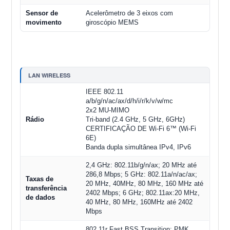
Sensor de
Acelerômetro de 3 eixos com
movimento
giroscópio MEMS
LAN WIRELESS
IEEE 802.11
a/b/g/n/ac/ax/d/h/i/r/k/v/w/mc
2x2 MU-MIMO
Rádio
Tri-band (2.4 GHz, 5 GHz, 6GHz)
CERTIFICAÇÃO DE Wi-Fi 6™ (Wi-Fi
6E)
Banda dupla simultânea IPv4, IPv6
2,4 GHz: 802.11b/g/n/ax; 20 MHz até
286,8 Mbps; 5 GHz: 802.11a/n/ac/ax;
Taxas de
20 MHz, 40MHz, 80 MHz, 160 MHz até
transferência
2402 Mbps; 6 GHz; 802.11ax:20 MHz,
de dados
40 MHz, 80 MHz, 160MHz até 2402
Mbps
802.11r Fast BSS Transition; PMK