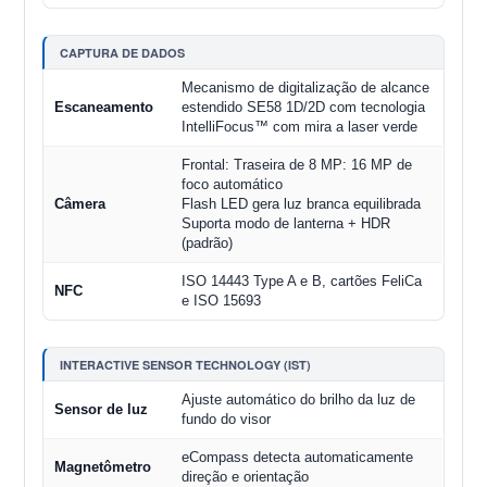
CAPTURA DE DADOS
Mecanismo de digitalização de alcance
Escaneamento
estendido SE58 1D/2D com tecnologia
IntelliFocus™ com mira a laser verde
Frontal: Traseira de 8 MP: 16 MP de
foco automático
Câmera
Flash LED gera luz branca equilibrada
Suporta modo de lanterna + HDR
(padrão)
ISO 14443 Type A e B, cartões FeliCa
NFC
e ISO 15693
INTERACTIVE SENSOR TECHNOLOGY (IST)
Ajuste automático do brilho da luz de
Sensor de luz
fundo do visor
eCompass detecta automaticamente
Magnetômetro
direção e orientação