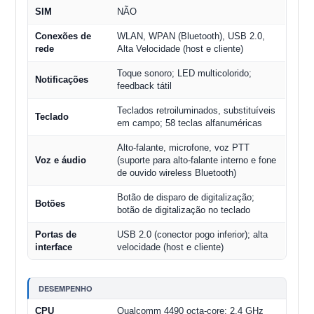
SIM
NÃO
Conexões de
WLAN, WPAN (Bluetooth), USB 2.0,
rede
Alta Velocidade (host e cliente)
Toque sonoro; LED multicolorido;
Notificações
feedback tátil
Teclados retroiluminados, substituíveis
Teclado
em campo; 58 teclas alfanuméricas
Alto-falante, microfone, voz PTT
Voz e áudio
(suporte para alto-falante interno e fone
de ouvido wireless Bluetooth)
Botão de disparo de digitalização;
Botões
botão de digitalização no teclado
Portas de
USB 2.0 (conector pogo inferior); alta
interface
velocidade (host e cliente)
DESEMPENHO
CPU
Qualcomm 4490 octa-core; 2,4 GHz