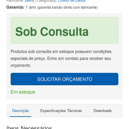
Fabricante:
Zebra
| Categoria(s):
Coletor de Dados
Garantia:
1 ano
(garantia balcão direto com fabricante)
Sob Consulta
Produtos sob consulta em estoque possuem condições
especiais de preço. Entre em contato para receber seu
orçamento.
SOLICITAR ORÇAMENTO
Em estoque
Descrição
Especificações Técnicas
Downloads
Pro
Itens Necessários