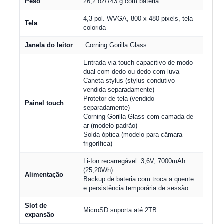
Peso
26,2 oz/743 g com bateria
4,3 pol. WVGA, 800 x 480 pixels, tela
Tela
colorida
Janela do leitor
Corning Gorilla Glass
Entrada via touch capacitivo de modo
dual com dedo ou dedo com luva
Caneta stylus (stylus condutivo
vendida separadamente)
Protetor de tela (vendido
Painel touch
separadamente)
Corning Gorilla Glass com camada de
ar (modelo padrão)
Solda óptica (modelo para câmara
frigorífica)
Li-Ion recarregável: 3,6V, 7000mAh
(25,20Wh)
Alimentação
Backup de bateria com troca a quente
e persistência temporária de sessão
Slot de
MicroSD suporta até 2TB
expansão