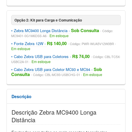
Opção 2: Kit para Carga e Comunicação
Sob Consulta
Zebra MC9400 Longa Distância
Código:
Em estoque
MC9401-0G1M6DSS-A6
R$ 140,00
Fonte Zebra 12W
Código: PWR-WUA5V12W0BR
Em estoque
R$ 74,00
Cabo Zebra USB para Coletores
Código: CBL-TC5X-
Em estoque
USBC2A-01
Sob
Cabo Zebra USB para Coletor MC93 e MC94
Consulta
Em estoque
Código: CBL-MC93-USBCHG-01
Descrição
Descrição Zebra MC9400 Longa
Distância