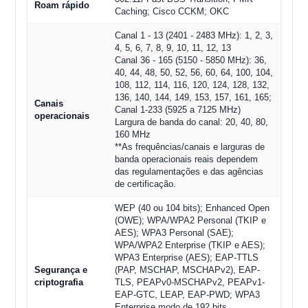
Roam rápido
Caching; Cisco CCKM; OKC
Canal 1 - 13 (2401 - 2483 MHz): 1, 2, 3,
4, 5, 6, 7, 8, 9, 10, 11, 12, 13
Canal 36 - 165 (5150 - 5850 MHz): 36,
40, 44, 48, 50, 52, 56, 60, 64, 100, 104,
108, 112, 114, 116, 120, 124, 128, 132,
136, 140, 144, 149, 153, 157, 161, 165;
Canais
Canal 1-233 (5925 a 7125 MHz)
operacionais
Largura de banda do canal: 20, 40, 80,
160 MHz
**As frequências/canais e larguras de
banda operacionais reais dependem
das regulamentações e das agências
de certificação.
WEP (40 ou 104 bits); Enhanced Open
(OWE); WPA/WPA2 Personal (TKIP e
AES); WPA3 Personal (SAE);
WPA/WPA2 Enterprise (TKIP e AES);
WPA3 Enterprise (AES); EAP-TTLS
Segurança e
(PAP, MSCHAP, MSCHAPv2), EAP-
criptografia
TLS, PEAPv0-MSCHAPv2, PEAPv1-
EAP-GTC, LEAP, EAP-PWD; WPA3
Enterprise modo de 192 bits