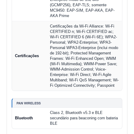
(GCMP256), EAP-TLS; somente
MC9450: EAP-SIM, EAP-AKA, EAP-
AKA Prime
Certificações da Wi-Fi Alliance: Wi-Fi
CERTIFIED n; Wi-Fi CERTIFIED ac;
Wi-Fi CERTIFIED 6 (Wi-Fi 6E); WPA2-
Personal; WPA2-Enterprise; WPA3-
Personal WPA3-Enterprise (inclui modo
de 192-bit); Protected Management
Certificações
Frames: Wi-Fi Enhanced Open; WMM
(Wi-Fi Multimedia); WMM-Power Save;
WMM-Admission Control; Voice-
Enterprise: Wi-Fi Direct; Wi-Fi Agile
Multiband; Wi-Fi QoS Management; Wi-
Fi Optimized Connectivity; Passpoint
PAN WIRELESS
Class 2, Bluetooth v5.3 e BLE
Bluetooth
secundário para beaconing com bateria
BLE