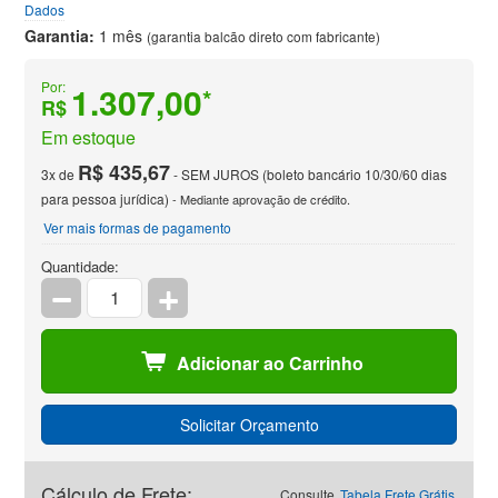
Dados
Garantia:
1 mês
(garantia balcão direto com fabricante)
Por:
1.307,00
*
R$
Em estoque
R$ 435,67
3x de
- SEM JUROS (boleto bancário 10/30/60 dias
para pessoa jurídica)
- Mediante aprovação de crédito.
Ver mais formas de pagamento
Quantidade:
Adicionar ao Carrinho
Solicitar Orçamento
Cálculo de Frete:
Consulte
Tabela Frete Grátis