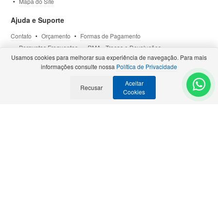
Mapa do Site
Ajuda e Suporte
Contato
Orçamento
Formas de Pagamento
Perguntas Frequentes
RMA - Trocas e Devoluções
Usamos cookies para melhorar sua experiência de navegação. Para mais
Política de Privacidade
Termos de Uso
Site Seguro
informações consulte nossa
Política de Privacidade
Aceitar
Selos e Certificações
Recusar
- Veja todas as
Parcerias Premiadas
.
Cookies
Precisa de Orçamento?