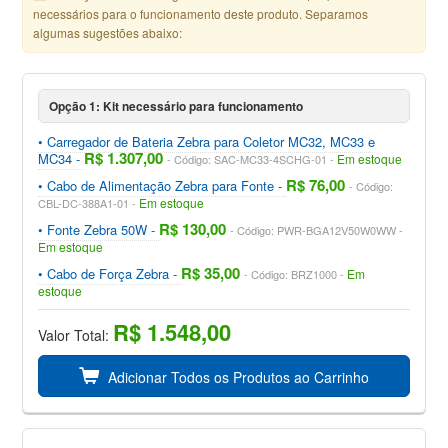
necessários para o funcionamento deste produto. Separamos
algumas sugestões abaixo:
Opção 1: Kit necessário para funcionamento
Carregador de Bateria Zebra para Coletor MC32, MC33 e
R$ 1.307,00
MC34
Em estoque
Código: SAC-MC33-4SCHG-01
R$ 76,00
Cabo de Alimentação Zebra para Fonte
Código:
Em estoque
CBL-DC-388A1-01
R$ 130,00
Fonte Zebra 50W
Código: PWR-BGA12V50W0WW
Em estoque
R$ 35,00
Cabo de Força Zebra
Em
Código: BRZ1000
estoque
R$ 1.548,00
Valor Total:
Adicionar Todos os Produtos ao Carrinho