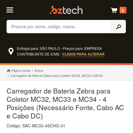
0
Buscar
Entrega para: SÃO PAULO - Preços para: EMPRESA
CONTRIBUINTE DE ICMS -
CLIQUE PARA ALTERAR
Página Inicial
Zebra
Carregador de Bateria Zebra para Coletor MC32, MC33 e MC34
Carregador de Bateria Zebra para
Coletor MC32, MC33 e MC34 - 4
Posições (Necessário Fonte, Cabo AC
e Cabo DC)
Código: SAC-MC33-4SCHG-01