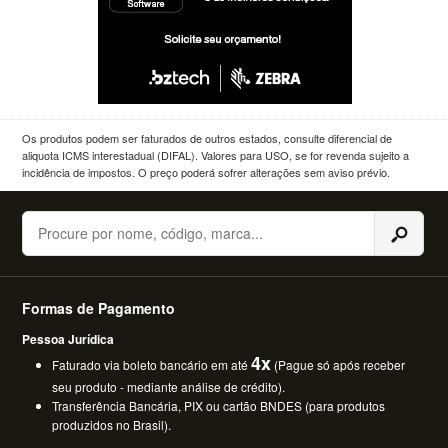
Os produtos podem ser faturados de outros estados, consulte diferencial de
aliquota ICMS interestadual (DIFAL). Valores para USO, se for revenda sujeito a
incidência de impostos. O preço poderá sofrer alterações sem aviso prévio.
Buscar
Formas de Pagamento
Pessoa Jurídica
4x
Faturado via boleto bancário em até
(Pague só após receber
seu produto - mediante análise de crédito).
Transferência Bancária, PIX ou cartão BNDES (para produtos
produzidos no Brasil).