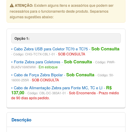
ATENÇÃO:
Existem alguns itens e acessórios que podem ser
necessários para o funcionamento deste produto. Separamos
algumas sugestões abaixo:
Opção 1:
Sob Consulta
Cabo Zebra USB para Coletor TC70 e TC75
SOB CONSULTA
Código: CHG-TC7X-CBL1-01
Sob Consulta
Fonte Zebra para Coletores
Código: PWR-
Em estoque
BUA5V16W0WW
Sob Consulta
Cabo de Força Zebra Bipolar
Código: 50-
SOB CONSULTA
16000-255R
R$
Cabo de Alimentação Zebra para Fonte MC, TC e LI
137,00
Sob Encomenda - Prazo médio
Código: CBL-DC-383A1-01
de 90 dias após pedido.
Descrição