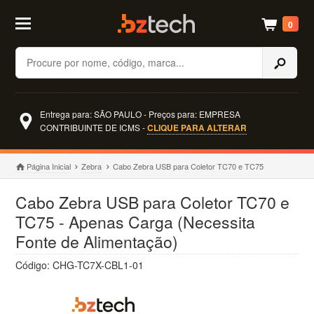
0
Buscar
Entrega para: SÃO PAULO - Preços para: EMPRESA
CONTRIBUINTE DE ICMS -
CLIQUE PARA ALTERAR
Página Inicial
Zebra
Cabo Zebra USB para Coletor TC70 e TC75
Cabo Zebra USB para Coletor TC70 e
TC75 - Apenas Carga (Necessita
Fonte de Alimentação)
Código: CHG-TC7X-CBL1-01