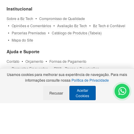
Institucional
Sobre a Bz Tech
Compromisso de Qualidade
Opiniões e Comentários
Avaliação Bz Tech
Bz Tech é Confiável
Parcerias Premiadas
Catálogo de Produtos (Tabela)
Mapa do Site
Ajuda e Suporte
Contato
Orçamento
Formas de Pagamento
Perguntas Frequentes
RMA - Trocas e Devoluções
Usamos cookies para melhorar sua experiência de navegação. Para mais
Política de Privacidade
Termos de Uso
Site Seguro
informações consulte nossa
Política de Privacidade
Aceitar
Selos e Certificações
Recusar
- Veja todas as
Parcerias Premiadas
.
Cookies