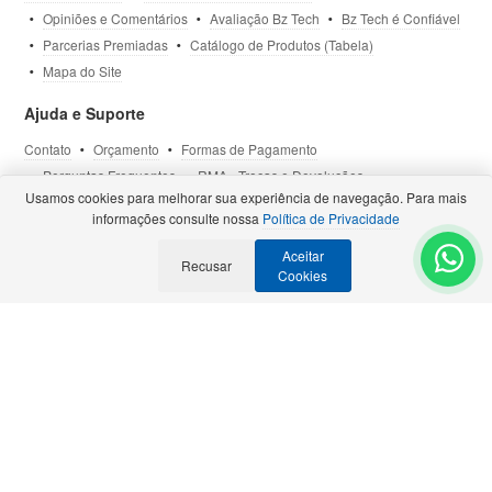
Opiniões e Comentários
Avaliação Bz Tech
Bz Tech é Confiável
Parcerias Premiadas
Catálogo de Produtos (Tabela)
Mapa do Site
Ajuda e Suporte
Contato
Orçamento
Formas de Pagamento
Perguntas Frequentes
RMA - Trocas e Devoluções
Usamos cookies para melhorar sua experiência de navegação. Para mais
Política de Privacidade
Termos de Uso
Site Seguro
informações consulte nossa
Política de Privacidade
Aceitar
Selos e Certificações
Recusar
- Veja todas as
Parcerias Premiadas
.
Cookies