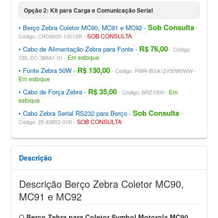
Opção 2: Kit para Carga e Comunicação Serial
Sob Consulta
Berço Zebra Coletor MC90, MC91 e MC92
SOB CONSULTA
Código: CRD9000-1001SR
R$ 76,00
Cabo de Alimentação Zebra para Fonte
Código:
Em estoque
CBL-DC-388A1-01
R$ 130,00
Fonte Zebra 50W
Código: PWR-BGA12V50W0WW
Em estoque
R$ 35,00
Cabo de Força Zebra
Em
Código: BRZ1000
estoque
Sob Consulta
Cabo Zebra Serial RS232 para Berço
SOB CONSULTA
Código: 25-63852-01R
Descrição
Descrição Berço Zebra Coletor MC90,
MC91 e MC92
O
Berço Zebra para Coletor Symbol Motorola MC90,