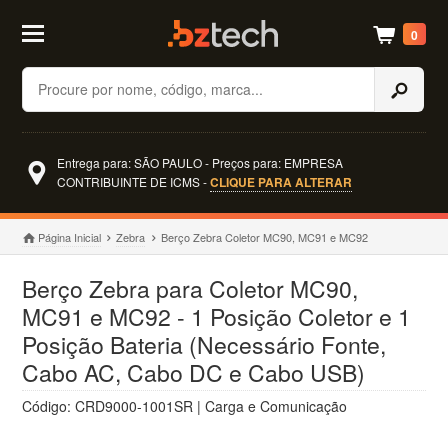
0
Buscar
Entrega para: SÃO PAULO - Preços para: EMPRESA
CONTRIBUINTE DE ICMS -
CLIQUE PARA ALTERAR
Página Inicial
Zebra
Berço Zebra Coletor MC90, MC91 e MC92
Berço Zebra para Coletor MC90,
MC91 e MC92 - 1 Posição Coletor e 1
Posição Bateria (Necessário Fonte,
Cabo AC, Cabo DC e Cabo USB)
Código: CRD9000-1001SR | Carga e Comunicação