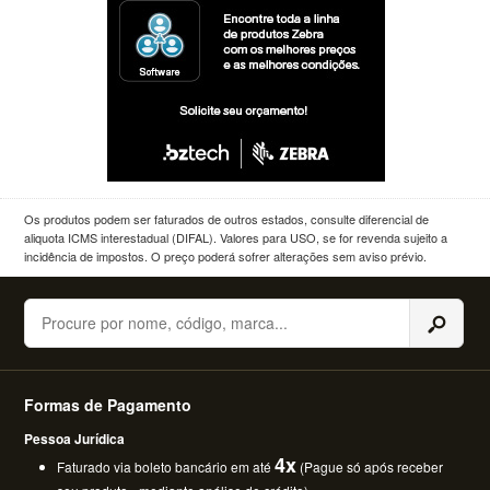
Os produtos podem ser faturados de outros estados, consulte diferencial de
aliquota ICMS interestadual (DIFAL). Valores para USO, se for revenda sujeito a
incidência de impostos. O preço poderá sofrer alterações sem aviso prévio.
Buscar
Formas de Pagamento
Pessoa Jurídica
4x
Faturado via boleto bancário em até
(Pague só após receber