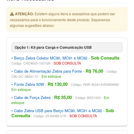
ATENÇÃO:
Existem alguns itens e acessórios que podem ser
necessários para o funcionamento deste produto. Separamos
algumas sugestões abaixo:
Opção 1: Kit para Carga e Comunicação USB
Sob Consulta
Berço Zebra Coletor MC90, MC91 e MC92
SOB CONSULTA
Código: CRD9000-1001SR
R$ 76,00
Cabo de Alimentação Zebra para Fonte
Código:
Em estoque
CBL-DC-388A1-01
R$ 130,00
Fonte Zebra 50W
Código: PWR-BGA12V50W0WW
Em estoque
R$ 35,00
Cabo de Força Zebra
Em
Código: BRZ1000
estoque
Sob
Cabo Zebra USB para Berço MC90, MC91 e MC92
Consulta
SOB CONSULTA
Código: 25-64396-01R