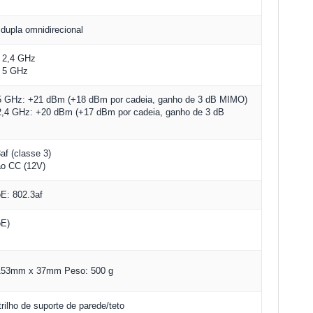
upla omnidirecional
m 2,4 GHz
m 5 GHz
5 GHz: +21 dBm (+18 dBm por cadeia, ganho de 3 dB MIMO)
2,4 GHz: +20 dBm (+17 dBm por cadeia, ganho de 3 dB
af (classe 3)
ão CC (12V)
E: 802.3af
oE)
)
53mm x 37mm Peso: 500 g
trilho de suporte de parede/teto