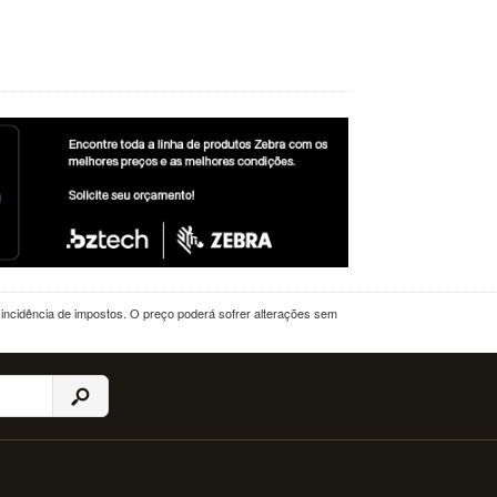
a incidência de impostos. O preço poderá sofrer alterações sem