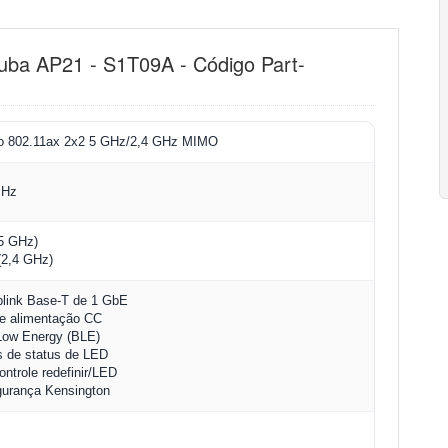
uba AP21 - S1T09A - Código Part-
lo 802.11ax 2x2 5 GHz/2,4 GHz MIMO
MHz
(5 GHz)
(2,4 GHz)
plink Base-T de 1 GbE
de alimentação CC
Low Energy (BLE)
s de status de LED
ontrole redefinir/LED
gurança Kensington