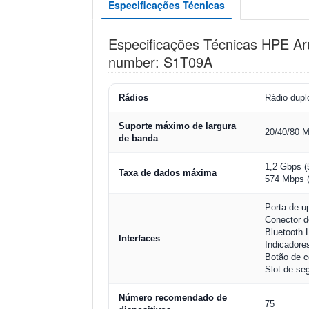
Especificações Técnicas
Especificações Técnicas HPE Ar
number: S1T09A
Rádios
Rádio dup
Suporte máximo de largura
20/40/80 
de banda
1,2 Gbps 
Taxa de dados máxima
574 Mbps 
Porta de u
Conector 
Bluetooth 
Interfaces
Indicadore
Botão de c
Slot de se
Número recomendado de
75