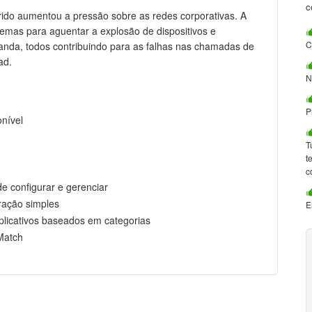
c
rido aumentou a pressão sobre as redes corporativas. A
blemas para aguentar a explosão de dispositivos e
C
anda, todos contribuindo para as falhas nas chamadas de
ad.
N
P
onível
T
t
c
de configurar e gerenciar
uração simples
E
 aplicativos baseados em categorias
Match