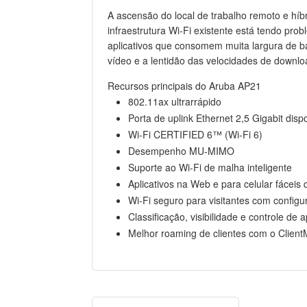
A ascensão do local de trabalho remoto e híb
infraestrutura Wi-Fi existente está tendo pro
aplicativos que consomem muita largura de b
vídeo e a lentidão das velocidades de downlo
Recursos principais do Aruba AP21
802.11ax ultrarrápido
Porta de uplink Ethernet 2,5 Gigabit disp
Wi-Fi CERTIFIED 6™ (Wi-Fi 6)
Desempenho MU-MIMO
Suporte ao Wi-Fi de malha inteligente
Aplicativos na Web e para celular fáceis 
Wi-Fi seguro para visitantes com config
Classificação, visibilidade e controle de
Melhor roaming de clientes com o Client