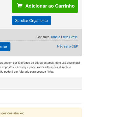
Adicionar ao Carrinho
Solicitar Orçamento
Consulte
Tabela Frete Grátis
Não sei o CEP
cular
os podem ser faturados de outros estados, consulte diferencial
a de impostos. O estoque pode sofrer alterações durante o
o poderá ser faturado para pessoa física.
ugestões abaixo: