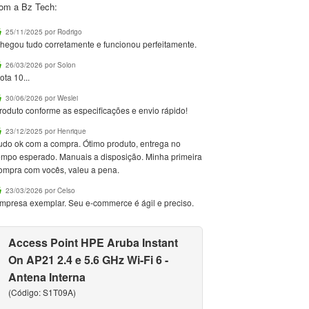
om a Bz Tech:
25/11/2025 por Rodrigo
hegou tudo corretamente e funcionou perfeitamente.
26/03/2026 por Solon
ota 10...
30/06/2026 por Weslei
roduto conforme as especificações e envio rápido!
23/12/2025 por Henrique
udo ok com a compra. Ótimo produto, entrega no
empo esperado. Manuais a disposição. Minha primeira
ompra com vocês, valeu a pena.
23/03/2026 por Celso
mpresa exemplar. Seu e-commerce é ágil e preciso.
Access Point HPE Aruba Instant
On AP21 2.4 e 5.6 GHz Wi-Fi 6 -
Antena Interna
(Código: S1T09A)