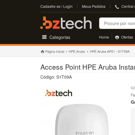
Cadastre-se / Login
Meus Pedidos
Central
Buscar
Categorias
Home
Ofertas
Página Inicial
HPE Aruba
HPE Aruba AP21 - S1T09A
Access Point HPE Aruba Instan
Código: S1T09A
Có
Fa
G