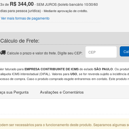
R$ 344,00
3x de
- SEM JUROS (boleto bancário 10/30/60
dias para pessoa jurídica)
- Mediante aprovação de crédito.
Ver mais formas de pagamento
Cálculo de Frete:
Cal
Calcule o prazo e valor do frete. Digite seu CEP:
alor faturado para
do estado
. Os produt
EMPRESA CONTRIBUINTE DE ICMS
SÃO PAULO
 aliquota ICMS interestadual (DIFAL). Valores para
, se for revenda sujeito a incidênci
USO
ocesso de compra. Caso o produto comprado esgote entraremos em contato. Este produto nã
aça sua Pergunta
Avaliações e Comentários
podem ser necessários para o funcionamento deste produto. Separamos algumas s