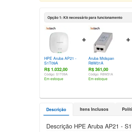
Opção 1: Kit necessário para funcionamento
HPE Aruba AP21 -
Aruba Midspan
S1T09A
R8W31A
R$ 1.032,00
R$ 361,00
Código: S1T09A
Código: R8W31A
Em estoque
Em estoque
Itens Inclusos
Polí
Descrição
Descrição HPE Aruba AP21 - S