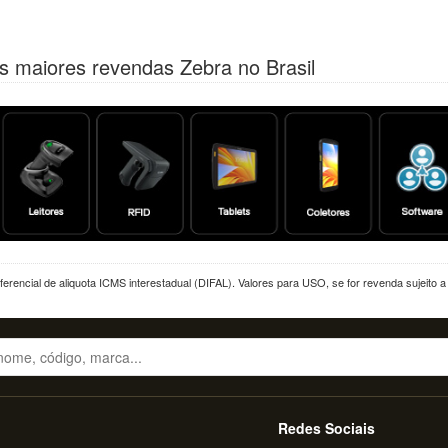
s maiores revendas Zebra no Brasil
erencial de aliquota ICMS interestadual (DIFAL). Valores para USO, se for revenda sujeito 
Redes Sociais