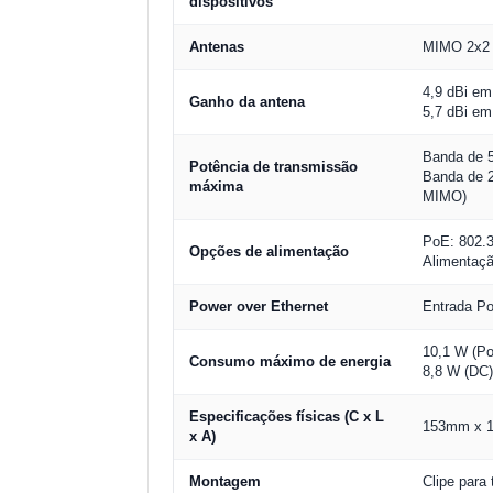
dispositivos
Antenas
MIMO 2x2 d
4,9 dBi e
Ganho da antena
5,7 dBi e
Banda de 
Potência de transmissão
Banda de 
máxima
MIMO)
PoE: 802.3
Opções de alimentação
Alimentaç
Power over Ethernet
Entrada Po
10,1 W (P
Consumo máximo de energia
8,8 W (DC
Especificações físicas (C x L
153mm x 1
x A)
Montagem
Clipe para 