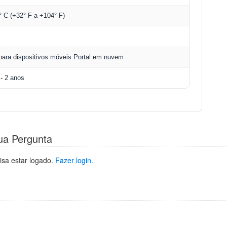
° C (+32° F a +104° F)
 para dispositivos móveis Portal em nuvem
 - 2 anos
ua Pergunta
isa estar logado.
Fazer login.