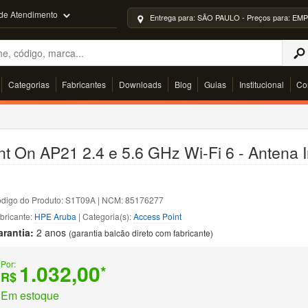
 de Atendimento
Entrega para: SÃO PAULO - Preços para: 
Categorias
Fabricantes
Downloads
Blog
Guias
Institucional
Co
t On AP21 2.4 e 5.6 GHz Wi-Fi 6 - Antena 
digo do Produto: S1T09A | NCM: 85176277
bricante:
HPE Aruba
| Categoria(s):
Access Point
arantia:
2 anos
(garantia balcão direto com fabricante)
Por:
1.032,00
*
R$
Em estoque