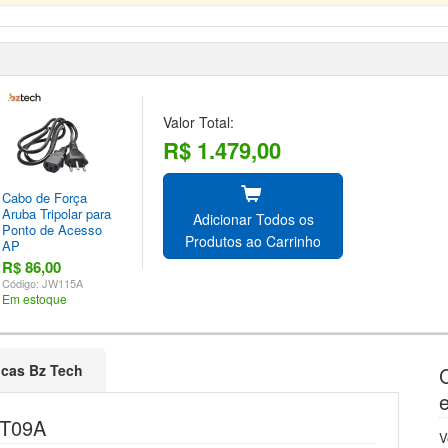
Valor Total:
R$ 1.479,00
Cabo de Força
Aruba Tripolar para
Adicionar Todos os
Ponto de Acesso
Produtos ao Carrinho
AP
R$ 86,00
Código: JW115A
Em estoque
ticas Bz Tech
1T09A
V