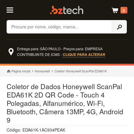
0
Buscar
Entrega para: SÃO PAULO - Preços para: EMPRESA
CONTRIBUINTE DE ICMS -
CLIQUE PARA ALTERAR
Página Inicial
Honeywell
Coletor Honeywell ScanPal EDA61K
Coletor de Dados Honeywell ScanPal
EDA61K 2D QR Code - Touch 4
Polegadas, Alfanumérico, Wi-Fi,
Bluetooth, Câmera 13MP, 4G, Android
9
Código: EDA61K-1AC934PEAK