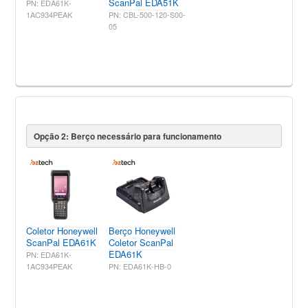
ScanPal EDA51K
PN: EDA61K-
1AC934PEAK
PN: CBL-500-120-S00-
05
Opção 2: Berço necessário para funcionamento
Coletor Honeywell
Berço Honeywell
ScanPal EDA61K
Coletor ScanPal
EDA61K
PN: EDA61K-
1AC934PEAK
PN: EDA61K-HB-0