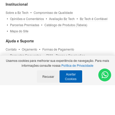
Institucional
Sobre a Bz Tech
Compromisso de Qualidade
Opiniões e Comentários
Avaliação Bz Tech
Bz Tech é Confiável
Parcerias Premiadas
Catálogo de Produtos (Tabela)
Mapa do Site
Ajuda e Suporte
Contato
Orçamento
Formas de Pagamento
Perguntas Frequentes
RMA - Trocas e Devoluções
Usamos cookies para melhorar sua experiência de navegação. Para mais
Política de Privacidade
Termos de Uso
Site Seguro
informações consulte nossa
Política de Privacidade
Aceitar
Selos e Certificações
Recusar
- Veja todas as
Parcerias Premiadas
.
Cookies