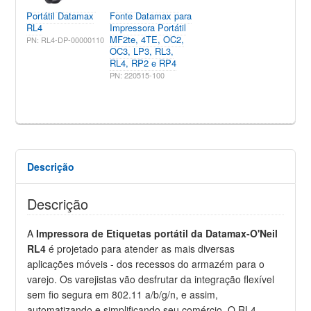
Portátil Datamax
Fonte Datamax para
RL4
Impressora Portátil
MF2te, 4TE, OC2,
PN: RL4-DP-00000110
OC3, LP3, RL3,
RL4, RP2 e RP4
PN: 220515-100
Descrição
Descrição
A
Impressora de Etiquetas portátil da Datamax-O'Neil
RL4
é projetado para atender as mais diversas
aplicações móveis - dos recessos do armazém para o
varejo. Os varejistas vão desfrutar da integração flexível
sem fio segura em 802.11 a/b/g/n, e assim,
automatizando e simplificando seu comércio. O RL4