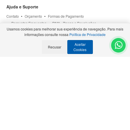
Ajuda e Suporte
Contato
Orçamento
Formas de Pagamento
Perguntas Frequentes
RMA - Trocas e Devoluções
Usamos cookies para melhorar sua experiência de navegação. Para mais
Política de Privacidade
Termos de Uso
Site Seguro
informações consulte nossa
Política de Privacidade
Aceitar
Selos e Certificações
Recusar
- Veja todas as
Parcerias Premiadas
.
Cookies
Precisa de Orçamento?
Solicite para:
contato@bztech.com.br