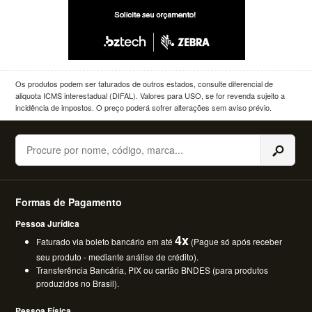
Os produtos podem ser faturados de outros estados, consulte diferencial de
aliquota ICMS interestadual (DIFAL). Valores para USO, se for revenda sujeito a
incidência de impostos. O preço poderá sofrer alterações sem aviso prévio.
Buscar
Formas de Pagamento
Pessoa Jurídica
4x
Faturado via boleto bancário em até
(Pague só após receber
seu produto - mediante análise de crédito).
Transferência Bancária, PIX ou cartão BNDES (para produtos
produzidos no Brasil).
Pessoa Física