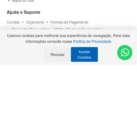
Mapa do Site
Ajuda e Suporte
Contato
Orçamento
Formas de Pagamento
Perguntas Frequentes
RMA - Trocas e Devoluções
Usamos cookies para melhorar sua experiência de navegação. Para mais
Política de Privacidade
Termos de Uso
Site Seguro
informações consulte nossa
Política de Privacidade
Aceitar
Selos e Certificações
Recusar
- Veja todas as
Parcerias Premiadas
.
Cookies
Precisa de Orçamento?