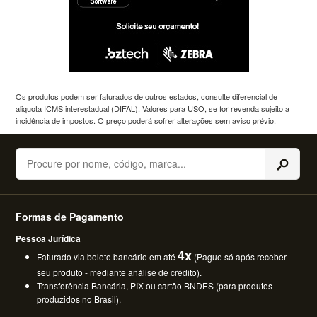
Os produtos podem ser faturados de outros estados, consulte diferencial de
aliquota ICMS interestadual (DIFAL). Valores para USO, se for revenda sujeito a
incidência de impostos. O preço poderá sofrer alterações sem aviso prévio.
Buscar
Formas de Pagamento
Pessoa Jurídica
4x
Faturado via boleto bancário em até
(Pague só após receber
seu produto - mediante análise de crédito).
Transferência Bancária, PIX ou cartão BNDES (para produtos
produzidos no Brasil).