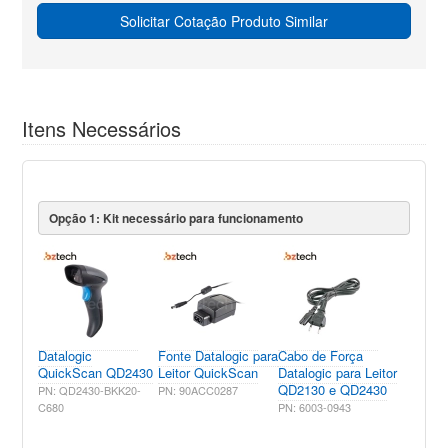
Solicitar Cotação Produto Similar
Itens Necessários
Opção 1: Kit necessário para funcionamento
Datalogic
Fonte Datalogic para
Cabo de Força
QuickScan QD2430
Leitor QuickScan
Datalogic para Leitor
QD2130 e QD2430
PN: QD2430-BKK20-
PN: 90ACC0287
C680
PN: 6003-0943