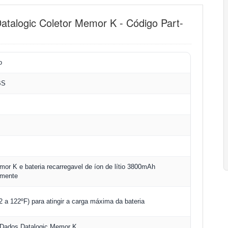
atalogic Coletor Memor K - Código Part-
o
BS
mor K e bateria recarregavel de íon de lítio 3800mAh
amente
32 a 122ºF) para atingir a carga máxima da bateria
 Dados Datalogic Memor K