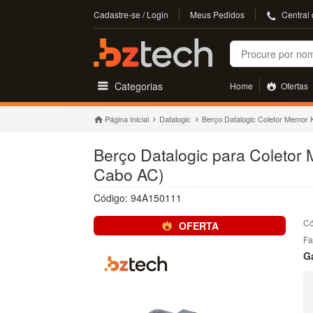
Cadastre-se / Login
Meus Pedidos
Central
Buscar
Categorias
Home
Ofertas
Página Inicial
Datalogic
Berço Datalogic Coletor Memor 
Berço Datalogic para Coletor 
Cabo AC)
Código: 94A150111
Có
OFERTA
Fa
G