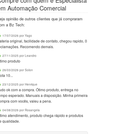
Compre com quem é Especialista
em Automação Comercial
eja opinião de outros clientes que já compraram
om a Bz Tech:
17/07/2026 por Yago
ateria original, facilidade de contato, chegou rapido, 0
eclamações. Recomendo demais.
27/11/2025 por Leandro
timo produto
26/03/2026 por Solon
ota 10...
23/12/2025 por Henrique
udo ok com a compra. Ótimo produto, entrega no
empo esperado. Manuais a disposição. Minha primeira
ompra com vocês, valeu a pena.
04/08/2026 por Rosangela
timo atendimento, produto chega rápido e produtos
e qualidade.