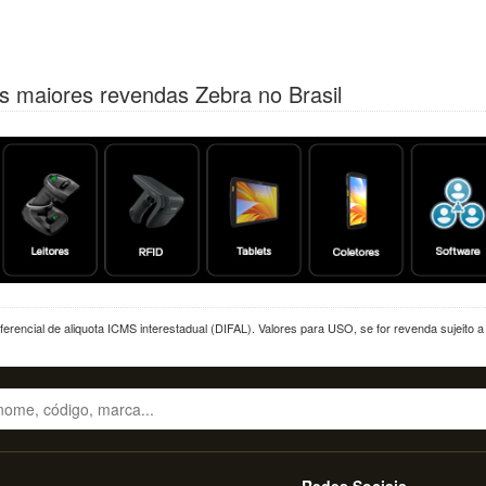
s maiores revendas Zebra no Brasil
erencial de aliquota ICMS interestadual (DIFAL). Valores para USO, se for revenda sujeito 
Redes Sociais