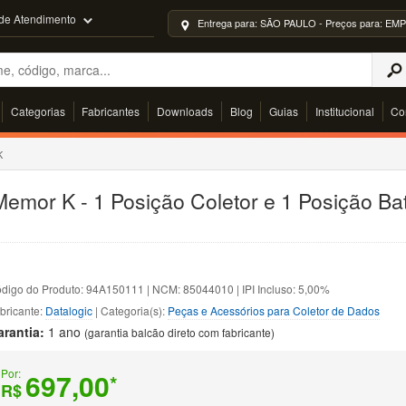
 de Atendimento
Entrega para: SÃO PAULO - Preços para: 
Categorias
Fabricantes
Downloads
Blog
Guias
Institucional
Co
K
Memor K - 1 Posição Coletor e 1 Posição Ba
digo do Produto: 94A150111 | NCM: 85044010 | IPI Incluso: 5,00%
bricante:
Datalogic
| Categoria(s):
Peças e Acessórios para Coletor de Dados
arantia:
1 ano
(garantia balcão direto com fabricante)
Por:
697,00
*
R$