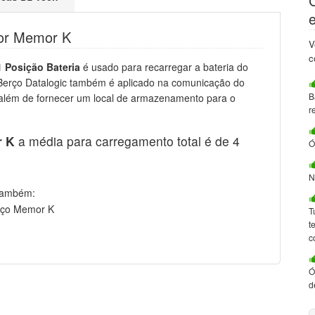
tor Memor K
V
c
1 Posição Bateria
é usado para recarregar a bateria do
Berço Datalogic também é aplicado na comunicação do
B
lém de fornecer um local de armazenamento para o
r
r K
a média para carregamento total é de 4
Ó
N
 também:
erço Memor K
T
t
c
Ó
d