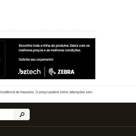
a incidência de impostos. O preço poderá sofrer alterações sem