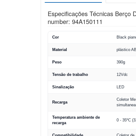
Especificações Técnicas Berço D
number: 94A150111
Cor
Black pian
Material
plástico A
Peso
390g
Tensão de trabalho
12Vdc
Sinalização
LED
Coletor Me
Recarga
simultane
Temperatura ambiente de
0 - 35ºC (
recarga
Compatibilidade
Coletor de