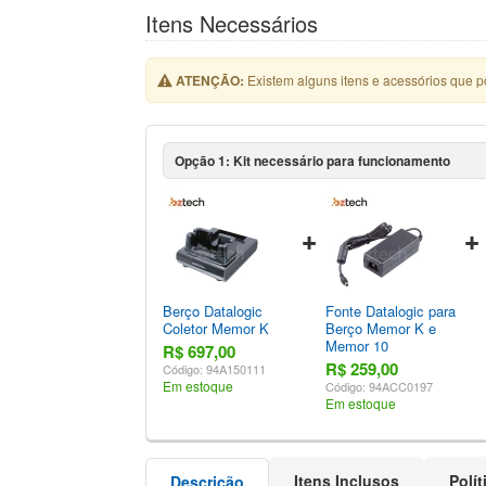
Itens Necessários
ATENÇÃO:
Existem alguns itens e acessórios que 
Opção 1: Kit necessário para funcionamento
Berço Datalogic
Fonte Datalogic para
Coletor Memor K
Berço Memor K e
Memor 10
R$ 697,00
R$ 259,00
Código: 94A150111
Em estoque
Código: 94ACC0197
Em estoque
Itens Inclusos
Polí
Descrição