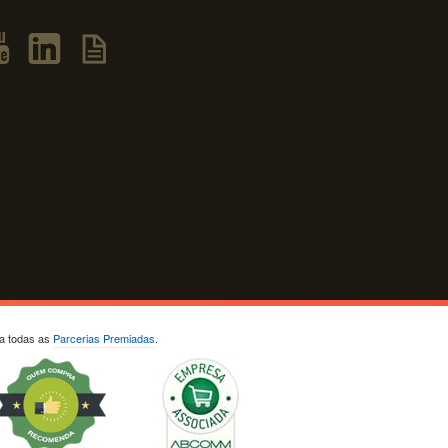
ja todas as
Parcerias Premiadas
.