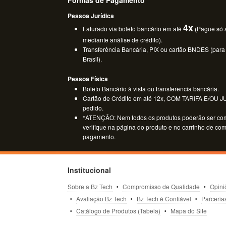
Pessoa Jurídica
4x
Faturado via boleto bancário em até
(Pague só a
mediante análise de crédito).
Transferência Bancária, PIX ou cartão BNDES (para
Brasil).
Pessoa Física
Boleto Bancário à vista ou transferencia bancária.
Cartão de Crédito em até 12x, COM TARIFA E/OU JUR
pedido.
*ATENÇÃO: Nem todos os produtos poderão ser co
verifique na página do produto e no carrinho de co
pagamento.
Institucional
Sobre a Bz Tech
Compromisso de Qualidade
Opini
Avaliação Bz Tech
Bz Tech é Confiável
Parceria
Catálogo de Produtos (Tabela)
Mapa do Site