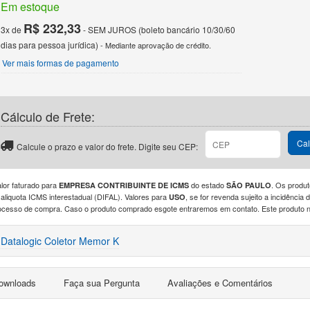
Em estoque
R$ 232,33
3x de
- SEM JUROS (boleto bancário 10/30/60
dias para pessoa jurídica)
- Mediante aprovação de crédito.
Ver mais formas de pagamento
Cálculo de Frete:
CEP
Cal
Calcule o prazo e valor do frete. Digite seu CEP:
alor faturado para
do estado
. Os produt
EMPRESA CONTRIBUINTE DE ICMS
SÃO PAULO
 aliquota ICMS interestadual (DIFAL). Valores para
, se for revenda sujeito a incidênci
USO
ocesso de compra. Caso o produto comprado esgote entraremos em contato. Este produto nã
Datalogic Coletor Memor K
ownloads
Faça sua Pergunta
Avaliações e Comentários