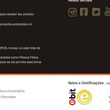
pós receber seu produto -
 produtos produzidos no
OS, incluso no valor total do
mprados como Pessoa Física,
mpras se ele permite essa forma
Selos e Certificações
- Ve
ões e Comentários
s Premiadas