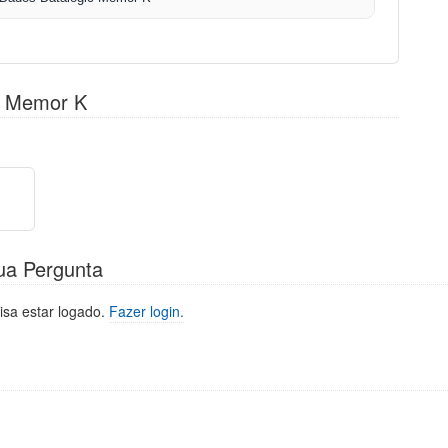
r Memor K
ua Pergunta
isa estar logado.
Fazer login.