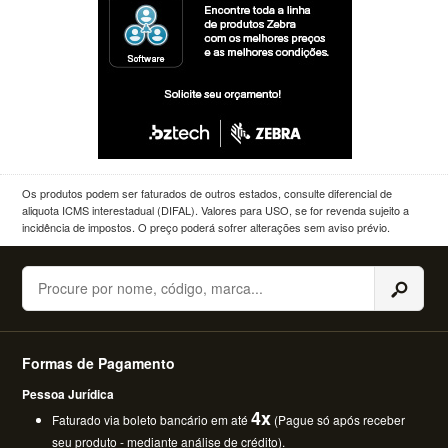
Os produtos podem ser faturados de outros estados, consulte diferencial de
aliquota ICMS interestadual (DIFAL). Valores para USO, se for revenda sujeito a
incidência de impostos. O preço poderá sofrer alterações sem aviso prévio.
Buscar
Formas de Pagamento
Pessoa Jurídica
4x
Faturado via boleto bancário em até
(Pague só após receber
seu produto - mediante análise de crédito).