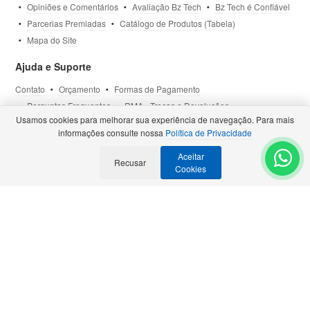
Opiniões e Comentários
Avaliação Bz Tech
Bz Tech é Confiável
Parcerias Premiadas
Catálogo de Produtos (Tabela)
Mapa do Site
Ajuda e Suporte
Contato
Orçamento
Formas de Pagamento
Perguntas Frequentes
RMA - Trocas e Devoluções
Usamos cookies para melhorar sua experiência de navegação. Para mais
Política de Privacidade
Termos de Uso
Site Seguro
informações consulte nossa
Política de Privacidade
Aceitar
Selos e Certificações
Recusar
- Veja todas as
Parcerias Premiadas
.
Cookies