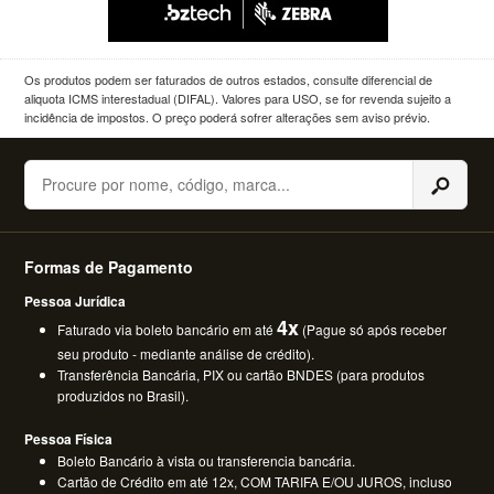
Os produtos podem ser faturados de outros estados, consulte diferencial de
aliquota ICMS interestadual (DIFAL). Valores para USO, se for revenda sujeito a
incidência de impostos. O preço poderá sofrer alterações sem aviso prévio.
Buscar
Formas de Pagamento
Pessoa Jurídica
4x
Faturado via boleto bancário em até
(Pague só após receber
seu produto - mediante análise de crédito).
Transferência Bancária, PIX ou cartão BNDES (para produtos
produzidos no Brasil).
Pessoa Física
Boleto Bancário à vista ou transferencia bancária.
Cartão de Crédito em até 12x, COM TARIFA E/OU JUROS, incluso