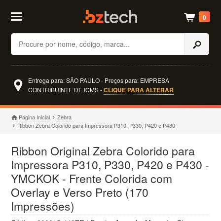
0
Buscar
Entrega para: SÃO PAULO - Preços para: EMPRESA
CONTRIBUINTE DE ICMS -
CLIQUE PARA ALTERAR
Página Inicial
Zebra
Ribbon Zebra Colorido para Impressora P310, P330, P420 e P430
Ribbon Original Zebra Colorido para
Impressora P310, P330, P420 e P430 -
YMCKOK - Frente Colorida com
Overlay e Verso Preto (170
Impressões)