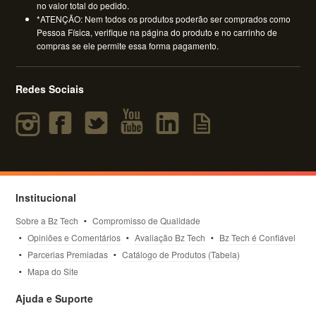
no valor total do pedido.
*ATENÇÃO: Nem todos os produtos poderão ser comprados como
Pessoa Física, verifique na página do produto e no carrinho de
compras se ele permite essa forma pagamento.
Redes Sociais
Institucional
Sobre a Bz Tech
Compromisso de Qualidade
Opiniões e Comentários
Avaliação Bz Tech
Bz Tech é Confiável
Parcerias Premiadas
Catálogo de Produtos (Tabela)
Mapa do Site
Ajuda e Suporte