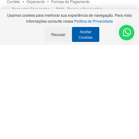
Contato
Orçamento
Formas de Pagamento
Perguntas Frequentes
RMA - Trocas e Devoluções
Usamos cookies para melhorar sua experiência de navegação. Para mais
Política de Privacidade
Termos de Uso
Site Seguro
informações consulte nossa
Política de Privacidade
Aceitar
Selos e Certificações
Recusar
- Veja todas as
Parcerias Premiadas
.
Cookies
Precisa de Orçamento?
Solicite para:
contato@bztech.com.br