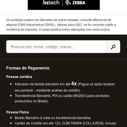
Os produtos podem ser faturados de outros estados, consulte diferencial de
aliquota ICMS interestadual (DIFAL). Valores para USO, se for revenda sujeito a
incidência de impostos. O preço poderá sofrer alterações sem aviso prévio.
Buscar
Formas de Pagamento
Pessoa Jurídica
4x
Faturado via boleto bancário em até
(Pague só após receber
seu produto - mediante análise de crédito).
Transferência Bancária, PIX ou cartão BNDES (para produtos
produzidos no Brasil).
Pessoa Física
Boleto Bancário à vista ou transferencia bancária.
Cartão de Crédito em até 12x, COM TARIFA E/OU JUROS, incluso