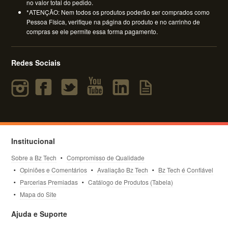
no valor total do pedido.
*ATENÇÃO: Nem todos os produtos poderão ser comprados como
Pessoa Física, verifique na página do produto e no carrinho de
compras se ele permite essa forma pagamento.
Redes Sociais
Institucional
Sobre a Bz Tech
Compromisso de Qualidade
Opiniões e Comentários
Avaliação Bz Tech
Bz Tech é Confiável
Parcerias Premiadas
Catálogo de Produtos (Tabela)
Mapa do Site
Ajuda e Suporte