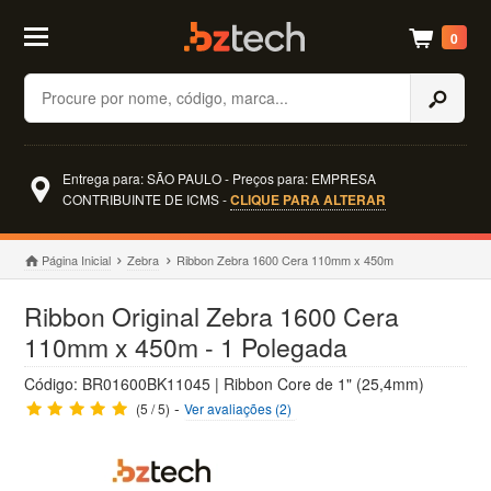
0
Buscar
Entrega para: SÃO PAULO - Preços para: EMPRESA
CONTRIBUINTE DE ICMS -
CLIQUE PARA ALTERAR
Página Inicial
Zebra
Ribbon Zebra 1600 Cera 110mm x 450m
Ribbon Original Zebra 1600 Cera
110mm x 450m - 1 Polegada
Código: BR01600BK11045 | Ribbon Core de 1" (25,4mm)
-
(5 / 5)
Ver avaliações (2)