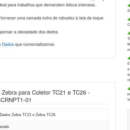
 Ideal para trabalhos que demandam leitura intensiva.
S
a fornecer uma camada extra de robustez à tela de toque
C
persar a oleosidade dos dedos.
T
de Dados
que comercializamos.
t
c
E
a
a
r
a Zebra para Coletor TC21 e TC26 -
p
-SCRNPT1-01
v
e Dados Zebra TC21 e Zebra TC26
erado