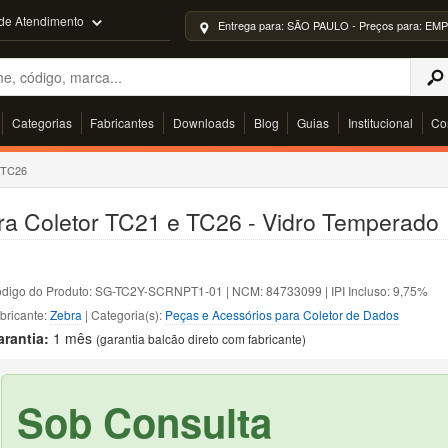
 de Atendimento
Entrega para: SÃO PAULO - Preços para: 
Categorias
Fabricantes
Downloads
Blog
Guias
Institucional
Co
e TC26
ara Coletor TC21 e TC26 - Vidro Temperado
digo do Produto: SG-TC2Y-SCRNPT1-01 | NCM: 84733099 | IPI Incluso: 9,75%
bricante:
Zebra
| Categoria(s):
Peças e Acessórios para Coletor de Dados
arantia:
1 mês
(garantia balcão direto com fabricante)
Sob Consulta