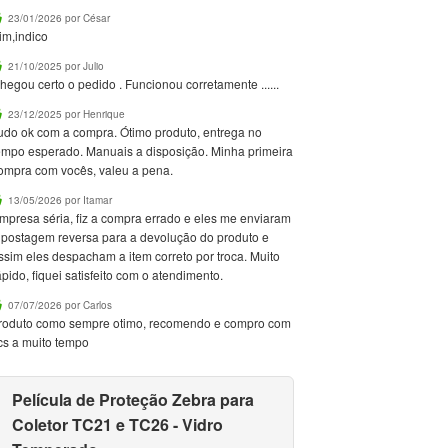
23/01/2026 por César
im,indico
21/10/2025 por Julio
hegou certo o pedido . Funcionou corretamente ......
23/12/2025 por Henrique
udo ok com a compra. Ótimo produto, entrega no
empo esperado. Manuais a disposição. Minha primeira
ompra com vocês, valeu a pena.
13/05/2026 por Itamar
mpresa séria, fiz a compra errado e eles me enviaram
 postagem reversa para a devolução do produto e
ssim eles despacham a item correto por troca. Muito
ápido, fiquei satisfeito com o atendimento.
07/07/2026 por Carlos
roduto como sempre otimo, recomendo e compro com
cs a muito tempo
Película de Proteção Zebra para
Coletor TC21 e TC26 - Vidro