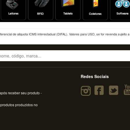
erencial de aliquota ICMS interestadual (DIFAL). Valores para USO, se for revenda sujeito 
Redes Sociais
pós receber seu produto -
 produtos produzidos no