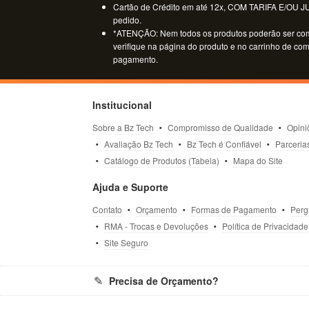
Cartão de Crédito em até 12x, COM TARIFA E/OU JUR
pedido.
*ATENÇÃO: Nem todos os produtos poderão ser co
verifique na página do produto e no carrinho de co
pagamento.
Institucional
Sobre a Bz Tech
Compromisso de Qualidade
Opini
Avaliação Bz Tech
Bz Tech é Confiável
Parceria
Catálogo de Produtos (Tabela)
Mapa do Site
Ajuda e Suporte
Contato
Orçamento
Formas de Pagamento
Perg
RMA - Trocas e Devoluções
Política de Privacidade
Site Seguro
Precisa de Orçamento?