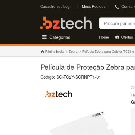
Cadastre-se / Login
Meus Pedidos
Central
Buscar
Categorias
Home
Ofertas
Página Inicial
Zebra
Película Zebra para Coletor TC21 
Película de Proteção Zebra p
Código: SG-TC2Y-SCRNPT1-01
Có
Fa
G