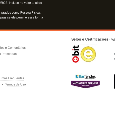
OS, incluso no valor total do
mprados como Pessoa Física,
mpras se ele permite essa forma
Selos e Certificações
- Ve
ões e Comentários
s Premiadas
untas Frequentes
Termos de Uso