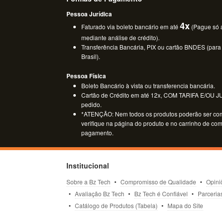
Pessoa Jurídica
4x
Faturado via boleto bancário em até
(Pague só a
mediante análise de crédito).
Transferência Bancária, PIX ou cartão BNDES (para
Brasil).
Pessoa Física
Boleto Bancário à vista ou transferencia bancária.
Cartão de Crédito em até 12x, COM TARIFA E/OU JUR
pedido.
*ATENÇÃO: Nem todos os produtos poderão ser co
verifique na página do produto e no carrinho de co
pagamento.
Institucional
Sobre a Bz Tech
Compromisso de Qualidade
Opini
Avaliação Bz Tech
Bz Tech é Confiável
Parceria
Catálogo de Produtos (Tabela)
Mapa do Site