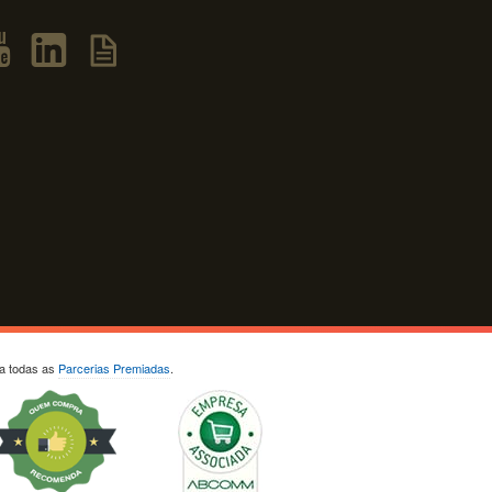
ja todas as
Parcerias Premiadas
.