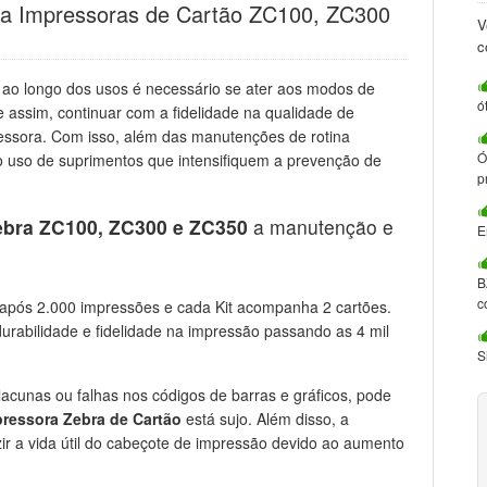
ara Impressoras de Cartão ZC100, ZC300
V
c
 ao longo dos usos é necessário se ater aos modos de
ó
assim, continuar com a fidelidade na qualidade de
ssora. Com isso, além das manutenções de rotina
Ó
 uso de suprimentos que intensifiquem a prevenção de
p
ebra ZC100, ZC300 e ZC350
a manutenção e
E
B
c
após 2.000 impressões e cada Kit acompanha 2 cartões.
urabilidade e fidelidade na impressão passando as 4 mil
S
acunas ou falhas nos códigos de barras e gráficos, pode
pressora Zebra de Cartão
está sujo. Além disso, a
ir a vida útil do cabeçote de impressão devido ao aumento