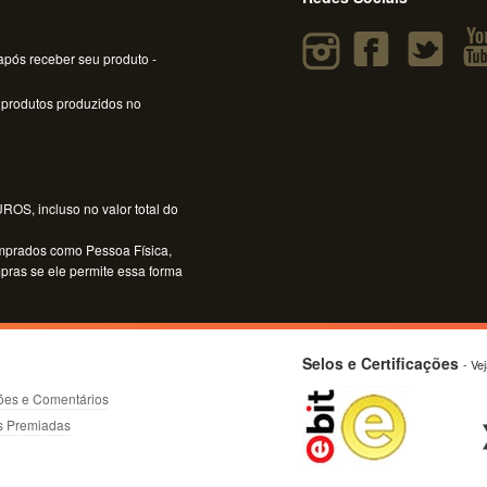
pós receber seu produto -
 produtos produzidos no
OS, incluso no valor total do
mprados como Pessoa Física,
mpras se ele permite essa forma
Selos e Certificações
- Ve
ões e Comentários
s Premiadas