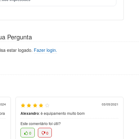
ua Pergunta
isa estar logado.
Fazer login.
2024
03/05/2021
ora
Alexandro
:
è equipamento muito bom
Este comentário foi útil?
0
0