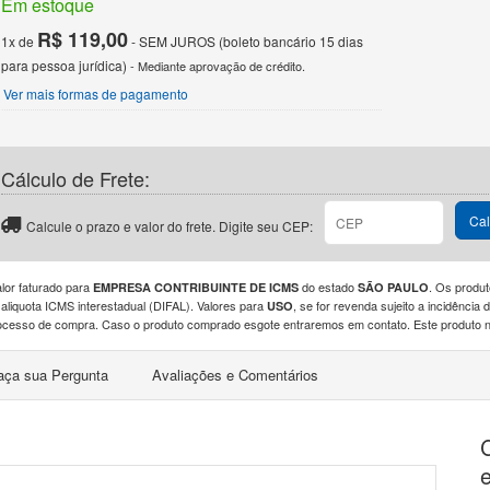
Em estoque
R$ 119,00
1x de
- SEM JUROS (boleto bancário 15 dias
para pessoa jurídica)
- Mediante aprovação de crédito.
Ver mais formas de pagamento
Cálculo de Frete:
CEP
Cal
Calcule o prazo e valor do frete. Digite seu CEP:
alor faturado para
do estado
. Os produt
EMPRESA CONTRIBUINTE DE ICMS
SÃO PAULO
 aliquota ICMS interestadual (DIFAL). Valores para
, se for revenda sujeito a incidênci
USO
ocesso de compra. Caso o produto comprado esgote entraremos em contato. Este produto nã
aça sua Pergunta
Avaliações e Comentários