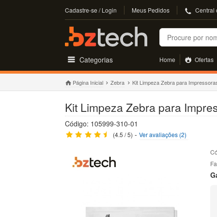
Cadastre-se / Login
Meus Pedidos
Central
Buscar
Categorias
Home
Ofertas
Página Inicial
Zebra
Kit Limpeza Zebra para Impressor
Kit Limpeza Zebra para Impre
Código: 105999-310-01
-
(4.5 / 5)
Ver avaliações (2)
Có
Fa
G