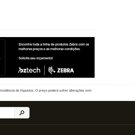
a incidência de impostos. O preço poderá sofrer alterações sem