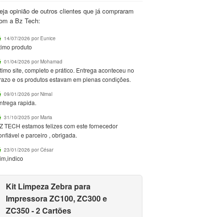
eja opinião de outros clientes que já compraram
om a Bz Tech:
14/07/2026 por Eunice
timo produto
01/04/2026 por Mohamad
timo site, completo e prático. Entrega aconteceu no
razo e os produtos estavam em plenas condições.
09/01/2026 por Nimal
ntrega rapida.
31/10/2025 por Maria
Z TECH estamos felizes com este fornecedor
onfiável e parceiro , obrigada.
23/01/2026 por César
im,indico
Kit Limpeza Zebra para
Impressora ZC100, ZC300 e
ZC350 - 2 Cartões