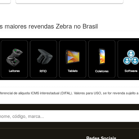
s maiores revendas Zebra no Brasil
erencial de aliquota ICMS interestadual (DIFAL). Valores para USO, se for revenda sujeito 
Redes Sociais