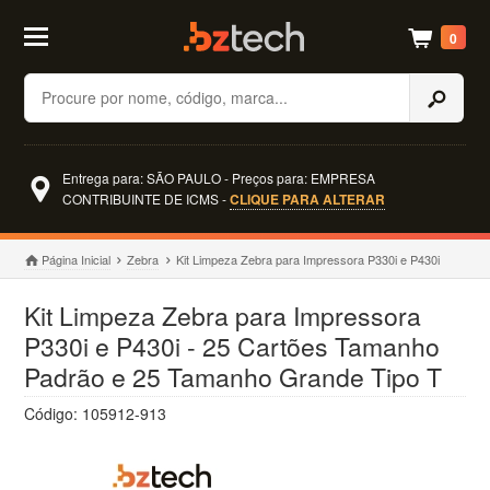
0
Buscar
Entrega para: SÃO PAULO - Preços para: EMPRESA
CONTRIBUINTE DE ICMS -
CLIQUE PARA ALTERAR
Página Inicial
Zebra
Kit Limpeza Zebra para Impressora P330i e P430i
Kit Limpeza Zebra para Impressora
P330i e P430i - 25 Cartões Tamanho
Padrão e 25 Tamanho Grande Tipo T
Código: 105912-913