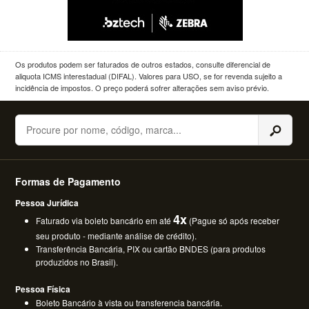
Os produtos podem ser faturados de outros estados, consulte diferencial de
aliquota ICMS interestadual (DIFAL). Valores para USO, se for revenda sujeito a
incidência de impostos. O preço poderá sofrer alterações sem aviso prévio.
Buscar
Formas de Pagamento
Pessoa Jurídica
4x
Faturado via boleto bancário em até
(Pague só após receber
seu produto - mediante análise de crédito).
Transferência Bancária, PIX ou cartão BNDES (para produtos
produzidos no Brasil).
Pessoa Física
Boleto Bancário à vista ou transferencia bancária.