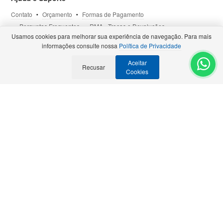
Contato
Orçamento
Formas de Pagamento
Perguntas Frequentes
RMA - Trocas e Devoluções
Usamos cookies para melhorar sua experiência de navegação. Para mais
Política de Privacidade
Termos de Uso
Site Seguro
informações consulte nossa
Política de Privacidade
Aceitar
Selos e Certificações
Recusar
- Veja todas as
Parcerias Premiadas
.
Cookies
Precisa de Orçamento?
Solicite para:
contato@bztech.com.br