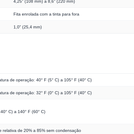
4,25" (108 mm) a 8,6" (220 mm)
Fita enrolada com a tinta para fora
1,0" (25,4 mm)
tura de operação: 40° F (5° C) a 105° F (40° C)
tura de operação: 32° F (0° C) a 105° F (40° C)
-40° C) a 140° F (60° C)
 relativa de 20% a 85% sem condensação