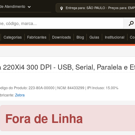
 de Atendimento
Entrega para: SÃO PAULO - Preços para: 
Categorias
Fabricantes
Downloads
Blog
Guias
Institucional
Co
 220Xi4 300 DPI - USB, Serial, Paralela e E
digo do Produto: 223-80A-00000 | NCM: 84433299 | IPI Incluso: 15.00%
bricante:
Zebra
Fora de Linha