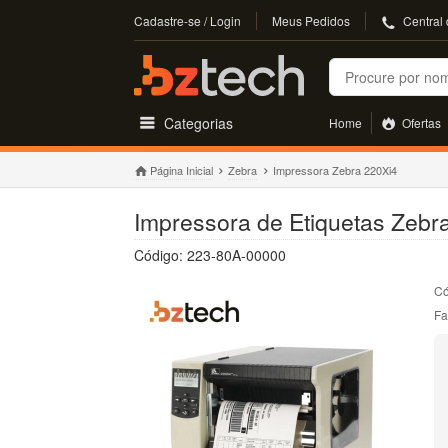
Cadastre-se / Login
Meus Pedidos
Central
Buscar
Categorias
Home
Ofertas
Página Inicial
Zebra
Impressora Zebra 220Xi4
Impressora de Etiquetas Zebra
Código: 223-80A-00000
Có
Fa