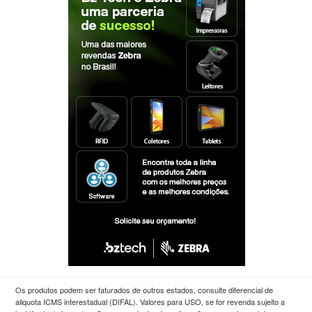
Os produtos podem ser faturados de outros estados, consulte diferencial de
aliquota ICMS interestadual (DIFAL). Valores para USO, se for revenda sujeito a