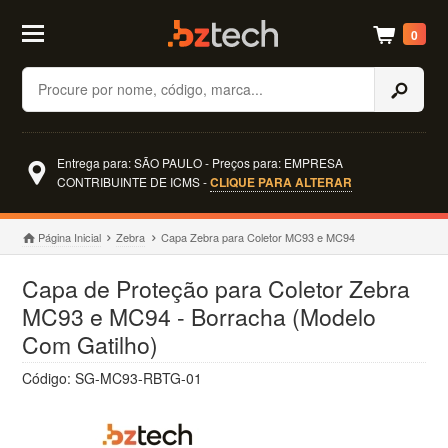
0
Buscar
Entrega para: SÃO PAULO - Preços para: EMPRESA
CONTRIBUINTE DE ICMS -
CLIQUE PARA ALTERAR
Página Inicial
Zebra
Capa Zebra para Coletor MC93 e MC94
Capa de Proteção para Coletor Zebra
MC93 e MC94 - Borracha (Modelo
Com Gatilho)
Código: SG-MC93-RBTG-01