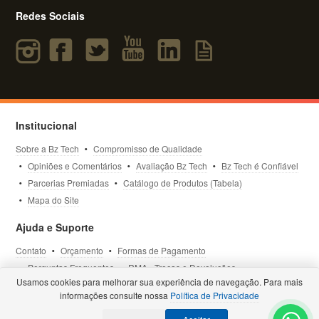
Redes Sociais
Institucional
Sobre a Bz Tech
Compromisso de Qualidade
Opiniões e Comentários
Avaliação Bz Tech
Bz Tech é Confiável
Parcerias Premiadas
Catálogo de Produtos (Tabela)
Mapa do Site
Ajuda e Suporte
Contato
Orçamento
Formas de Pagamento
Perguntas Frequentes
RMA - Trocas e Devoluções
Usamos cookies para melhorar sua experiência de navegação. Para mais
Política de Privacidade
Termos de Uso
Site Seguro
informações consulte nossa
Política de Privacidade