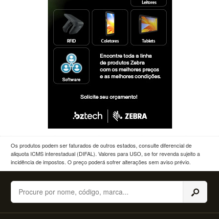
Os produtos podem ser faturados de outros estados, consulte diferencial de
aliquota ICMS interestadual (DIFAL). Valores para USO, se for revenda sujeito a
incidência de impostos. O preço poderá sofrer alterações sem aviso prévio.
Buscar