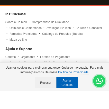
Institucional
Sobre a Bz Tech
Compromisso de Qualidade
Opiniões e Comentários
Avaliação Bz Tech
Bz Tech é Confiável
Parcerias Premiadas
Catálogo de Produtos (Tabela)
Mapa do Site
Ajuda e Suporte
Contato
Orçamento
Formas de Pagamento
Perguntas Frequentes
RMA - Trocas e Devoluções
Usamos cookies para melhorar sua experiência de navegação. Para mais
Política de Privacidade
Termos de Uso
Site Seguro
informações consulte nossa
Política de Privacidade
Aceitar
Selos e Certificações
Recusar
- Veja todas as
Parcerias Premiadas
.
Cookies