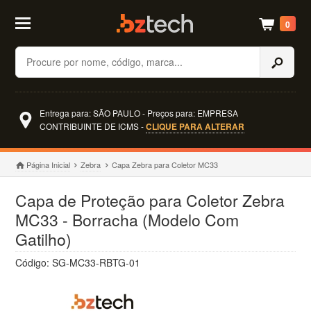
0
Buscar
Entrega para: SÃO PAULO - Preços para: EMPRESA
CONTRIBUINTE DE ICMS -
CLIQUE PARA ALTERAR
Página Inicial
Zebra
Capa Zebra para Coletor MC33
Capa de Proteção para Coletor Zebra
MC33 - Borracha (Modelo Com
Gatilho)
Código: SG-MC33-RBTG-01