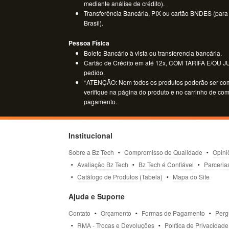
mediante análise de crédito).
Transferência Bancária, PIX ou cartão BNDES (para
Brasil).
Pessoa Física
Boleto Bancário à vista ou transferencia bancária.
Cartão de Crédito em até 12x, COM TARIFA E/OU JUR
pedido.
*ATENÇÃO: Nem todos os produtos poderão ser co
verifique na página do produto e no carrinho de co
pagamento.
Institucional
Sobre a Bz Tech
Compromisso de Qualidade
Opini
Avaliação Bz Tech
Bz Tech é Confiável
Parceria
Catálogo de Produtos (Tabela)
Mapa do Site
Ajuda e Suporte
Contato
Orçamento
Formas de Pagamento
Perg
RMA - Trocas e Devoluções
Política de Privacidade