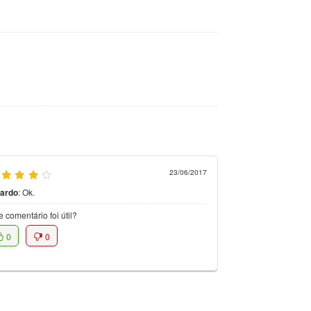
23/06/2017
cardo
:
Ok.
e comentário foi útil?
0
0