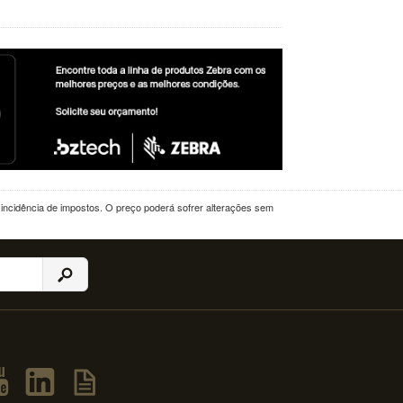
a incidência de impostos. O preço poderá sofrer alterações sem