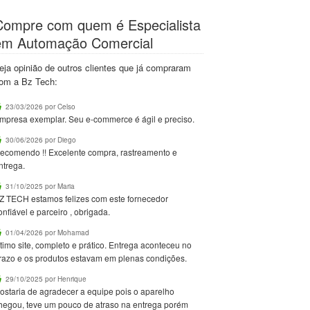
Compre com quem é Especialista
em Automação Comercial
eja opinião de outros clientes que já compraram
om a Bz Tech:
23/03/2026 por Celso
mpresa exemplar. Seu e-commerce é ágil e preciso.
30/06/2026 por Diego
ecomendo !! Excelente compra, rastreamento e
ntrega.
31/10/2025 por Maria
Z TECH estamos felizes com este fornecedor
onfiável e parceiro , obrigada.
01/04/2026 por Mohamad
timo site, completo e prático. Entrega aconteceu no
razo e os produtos estavam em plenas condições.
29/10/2025 por Henrique
ostaria de agradecer a equipe pois o aparelho
hegou, teve um pouco de atraso na entrega porém