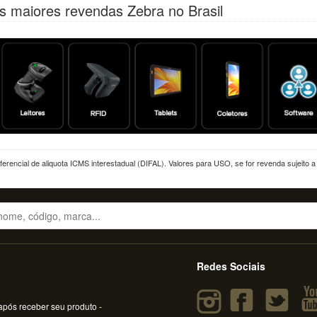
s maiores revendas Zebra no Brasil
erencial de aliquota ICMS interestadual (DIFAL). Valores para USO, se for revenda sujeito 
Redes Sociais
pós receber seu produto -