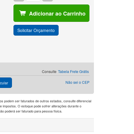
Adicionar ao Carrinho
Solicitar Orçamento
Consulte
Tabela Frete Grátis
Não sei o CEP
cular
os podem ser faturados de outros estados, consulte diferencial
a de impostos. O estoque pode sofrer alterações durante o
o poderá ser faturado para pessoa física.