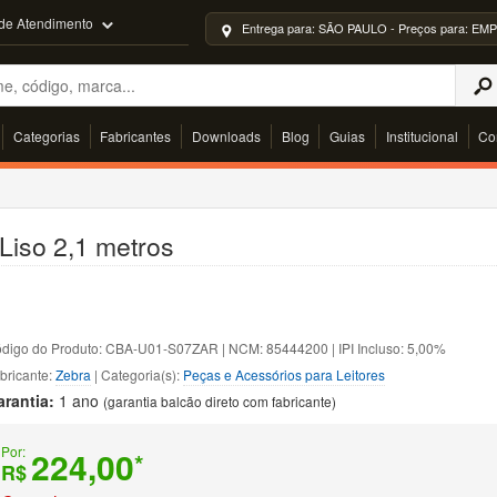
 de Atendimento
Entrega para: SÃO PAULO - Preços para: 
Categorias
Fabricantes
Downloads
Blog
Guias
Institucional
Co
Liso 2,1 metros
digo do Produto: CBA-U01-S07ZAR | NCM: 85444200 | IPI Incluso: 5,00%
bricante:
Zebra
| Categoria(s):
Peças e Acessórios para Leitores
arantia:
1 ano
(garantia balcão direto com fabricante)
Por:
224,00
*
R$