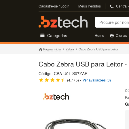
Cadastre-se / Login
Meus Pedidos
Central
Buscar
Categorias
Home
Ofertas
Página Inicial
Zebra
Cabo Zebra USB para Leitor
Cabo Zebra USB para Leitor - 
Código: CBA-U01-S07ZAR
-
(4.7 / 5)
Ver avaliações (3)
Có
Fa
G