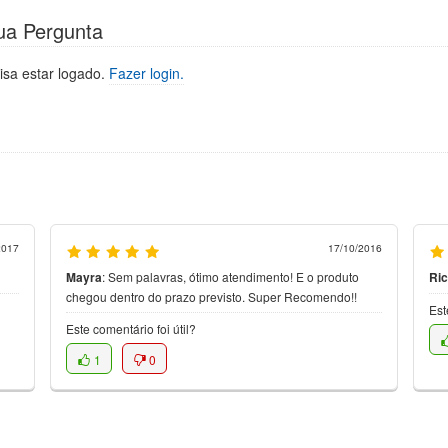
ua Pergunta
isa estar logado.
Fazer login.
2017
17/10/2016
Mayra
:
Sem palavras, ótimo atendimento! E o produto
Ri
chegou dentro do prazo previsto. Super Recomendo!!
Est
Este comentário foi útil?
1
0