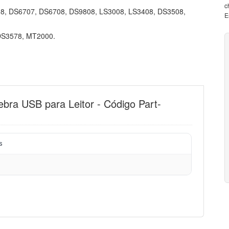
c
8, DS6707, DS6708, DS9808, LS3008, LS3408, DS3508,
E
DS3578, MT2000.
bra USB para Leitor - Código Part-
s