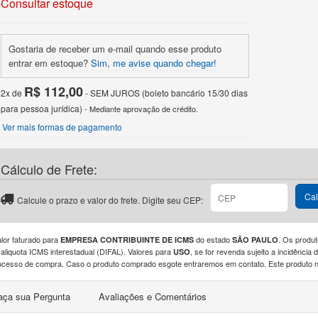
Consultar estoque
Gostaria de receber um e-mail quando esse produto
entrar em estoque?
Sim, me avise quando chegar!
R$ 112,00
2x de
- SEM JUROS (boleto bancário 15/30 dias
para pessoa jurídica)
- Mediante aprovação de crédito.
Ver mais formas de pagamento
Cálculo de Frete:
CEP
Cal
Calcule o prazo e valor do frete. Digite seu CEP:
alor faturado para
do estado
. Os produt
EMPRESA CONTRIBUINTE DE ICMS
SÃO PAULO
 aliquota ICMS interestadual (DIFAL). Valores para
, se for revenda sujeito a incidênci
USO
ocesso de compra. Caso o produto comprado esgote entraremos em contato. Este produto nã
aça sua Pergunta
Avaliações e Comentários