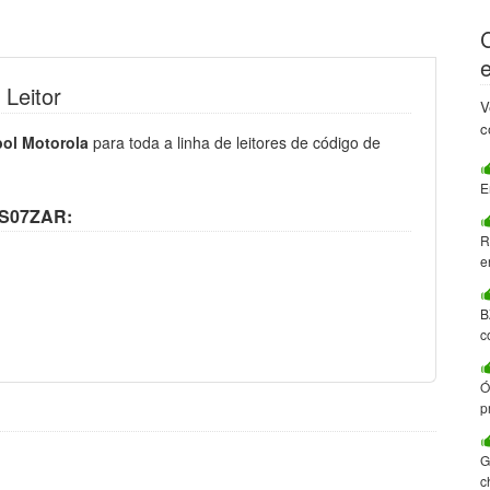
Leitor
V
c
bol Motorola
para toda a linha de leitores de código de
E
1-S07ZAR:
R
e
B
c
Ó
p
G
c