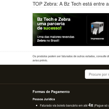
TOP Zebra: A Bz Tech está entre a
Os produtos podem ser faturados de outros estados, consulte dif
aviso prévio.
Buscar
Formas de Pagamento
Pessoa Jurídica
4x
Faturado via boleto bancário em até
(Pague só a