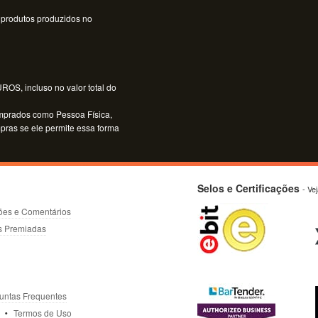
 produtos produzidos no
OS, incluso no valor total do
mprados como Pessoa Física,
mpras se ele permite essa forma
Selos e Certificações
- Ve
ões e Comentários
s Premiadas
untas Frequentes
Termos de Uso