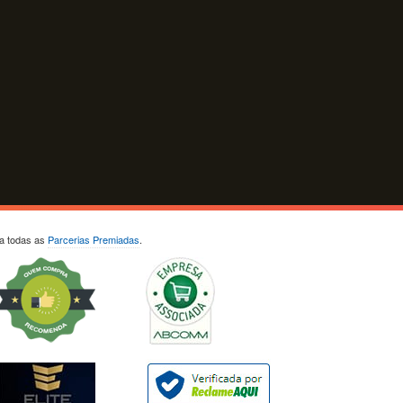
ja todas as
Parcerias Premiadas
.