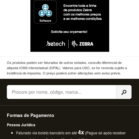
Os produtos podem ser faturados de outros estados, consulte diferencial de
aliquota ICMS interestadual (DIFAL). Valores para USO, se for revenda sujeito a
incidência de impostos. O preço poderá sofrer alterações sem aviso prévio.
Buscar
Formas de Pagamento
Pessoa Jurídica
4x
Faturado via boleto bancário em até
(Pague só após receber