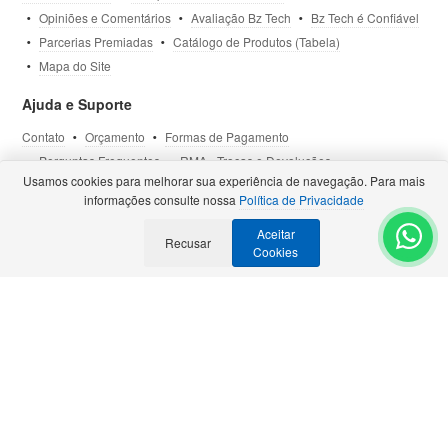
Opiniões e Comentários
Avaliação Bz Tech
Bz Tech é Confiável
Parcerias Premiadas
Catálogo de Produtos (Tabela)
Mapa do Site
Ajuda e Suporte
Contato
Orçamento
Formas de Pagamento
Perguntas Frequentes
RMA - Trocas e Devoluções
Usamos cookies para melhorar sua experiência de navegação. Para mais
Política de Privacidade
Termos de Uso
Site Seguro
informações consulte nossa
Política de Privacidade
Aceitar
Selos e Certificações
Recusar
- Veja todas as
Parcerias Premiadas
.
Cookies