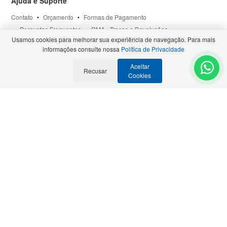
Ajuda e Suporte
Contato
Orçamento
Formas de Pagamento
Perguntas Frequentes
RMA - Trocas e Devoluções
Usamos cookies para melhorar sua experiência de navegação. Para mais
Política de Privacidade
Termos de Uso
Site Seguro
informações consulte nossa
Política de Privacidade
Aceitar
Selos e Certificações
Recusar
- Veja todas as
Parcerias Premiadas
.
Cookies
Precisa de Orçamento?
Solicite para:
contato@bztech.com.br