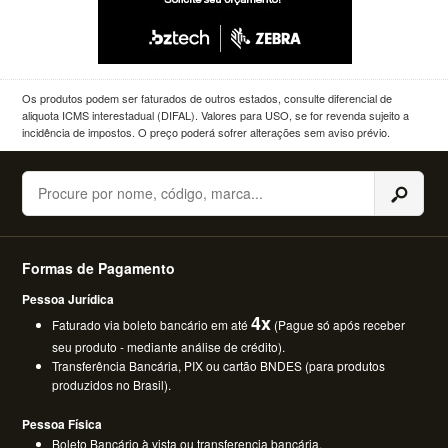
Os produtos podem ser faturados de outros estados, consulte diferencial de
aliquota ICMS interestadual (DIFAL). Valores para USO, se for revenda sujeito a
incidência de impostos. O preço poderá sofrer alterações sem aviso prévio.
Buscar
Formas de Pagamento
Pessoa Jurídica
4x
Faturado via boleto bancário em até
(Pague só após receber
seu produto - mediante análise de crédito).
Transferência Bancária, PIX ou cartão BNDES (para produtos
produzidos no Brasil).
Pessoa Física
Boleto Bancário à vista ou transferencia bancária.