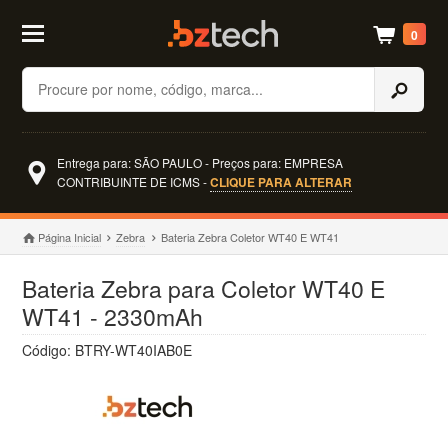
0
Buscar
Entrega para: SÃO PAULO - Preços para: EMPRESA
CONTRIBUINTE DE ICMS -
CLIQUE PARA ALTERAR
Página Inicial
Zebra
Bateria Zebra Coletor WT40 E WT41
Bateria Zebra para Coletor WT40 E
WT41 - 2330mAh
Código: BTRY-WT40IAB0E