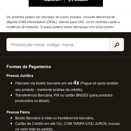
Os produtos podem ser faturados de outros estados, consulte diferencial de
aliquota ICMS interestadual (DIFAL). Valores para USO, se for revenda sujeito a
incidência de impostos. O preço poderá sofrer alterações sem aviso prévio.
Buscar
Formas de Pagamento
Pessoa Jurídica
4x
Faturado via boleto bancário em até
(Pague só após receber
seu produto - mediante análise de crédito).
Transferência Bancária, PIX ou cartão BNDES (para produtos
produzidos no Brasil).
Pessoa Física
Boleto Bancário à vista ou transferencia bancária.
Cartão de Crédito em até 12x, COM TARIFA E/OU JUROS, incluso
no valor total do pedido.