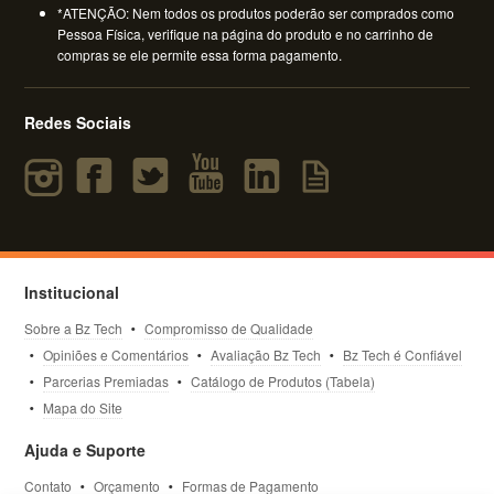
*ATENÇÃO: Nem todos os produtos poderão ser comprados como
Pessoa Física, verifique na página do produto e no carrinho de
compras se ele permite essa forma pagamento.
Redes Sociais
Institucional
Sobre a Bz Tech
Compromisso de Qualidade
Opiniões e Comentários
Avaliação Bz Tech
Bz Tech é Confiável
Parcerias Premiadas
Catálogo de Produtos (Tabela)
Mapa do Site
Ajuda e Suporte
Contato
Orçamento
Formas de Pagamento