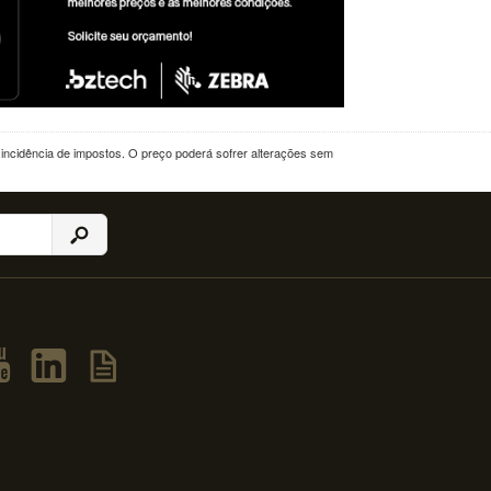
a incidência de impostos. O preço poderá sofrer alterações sem