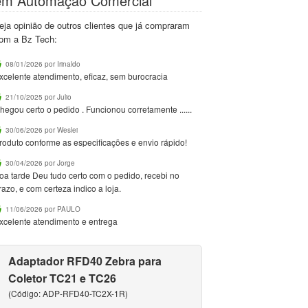
em Automação Comercial
eja opinião de outros clientes que já compraram
om a Bz Tech:
08/01/2026 por Irinaldo
xcelente atendimento, eficaz, sem burocracia
21/10/2025 por Julio
hegou certo o pedido . Funcionou corretamente ......
30/06/2026 por Weslei
roduto conforme as especificações e envio rápido!
30/04/2026 por Jorge
oa tarde Deu tudo certo com o pedido, recebi no
razo, e com certeza indico a loja.
11/06/2026 por PAULO
xcelente atendimento e entrega
Adaptador RFD40 Zebra para
Coletor TC21 e TC26
(Código: ADP-RFD40-TC2X-1R)