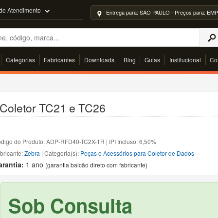
 de Atendimento
Entrega para: SÃO PAULO - Preços para: 
Categorias
Fabricantes
Downloads
Blog
Guias
Institucional
Co
Coletor TC21 e TC26
digo do Produto: ADP-RFD40-TC2X-1R | IPI Incluso: 6,50%
bricante:
Zebra
| Categoria(s):
Peças e Acessórios para Coletor de Dados
arantia:
1 ano
(garantia balcão direto com fabricante)
Sob Consulta