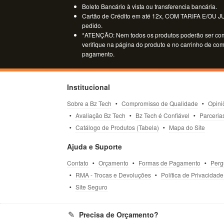
Boleto Bancário à vista ou transferencia bancária.
Cartão de Crédito em até 12x, COM TARIFA E/OU JUR
pedido.
*ATENÇÃO: Nem todos os produtos poderão ser co
verifique na página do produto e no carrinho de co
pagamento.
Institucional
Sobre a Bz Tech
Compromisso de Qualidade
Opini
Avaliação Bz Tech
Bz Tech é Confiável
Parceria
Catálogo de Produtos (Tabela)
Mapa do Site
Ajuda e Suporte
Contato
Orçamento
Formas de Pagamento
Perg
RMA - Trocas e Devoluções
Política de Privacidade
Site Seguro
Precisa de Orçamento?