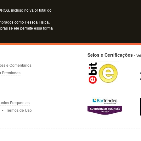
OS, incluso no valor total do
mprados como Pessoa Física,
mpras se ele permite essa forma
Selos e Certificações
- Ve
ões e Comentários
s Premiadas
untas Frequentes
Termos de Uso