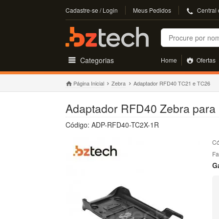
Cadastre-se / Login
Meus Pedidos
Central
Buscar
Categorias
Home
Ofertas
Página Inicial
Zebra
Adaptador RFD40 TC21 e TC26
Adaptador RFD40 Zebra para 
Código: ADP-RFD40-TC2X-1R
Có
Fa
G