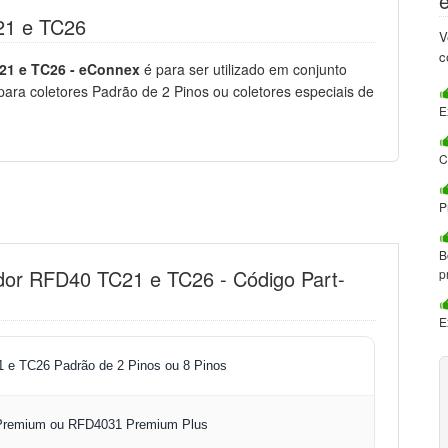
21 e TC26
V
c
21 e TC26 - eConnex
é para ser utilizado em conjunto
ra coletores Padrão de 2 Pinos ou coletores especiais de
E
C
P
B
dor RFD40 TC21 e TC26 - Código Part-
p
E
 e TC26 Padrão de 2 Pinos ou 8 Pinos
remium ou RFD4031 Premium Plus