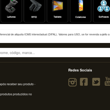
erencial de aliquota ICMS interestadual (DIFAL). Valores para USO, se for revenda sujeito 
Redes Sociais
pós receber seu produto -
 produtos produzidos no