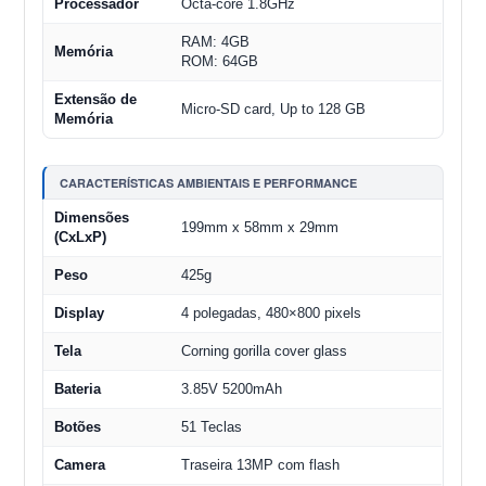
Processador
Octa-core 1.8GHz
RAM: 4GB
Memória
ROM: 64GB
Extensão de
Micro-SD card, Up to 128 GB
Memória
CARACTERÍSTICAS AMBIENTAIS E PERFORMANCE
Dimensões
199mm x 58mm x 29mm
(CxLxP)
Peso
425g
Display
4 polegadas, 480×800 pixels
Tela
Corning gorilla cover glass
Bateria
3.85V 5200mAh
Botões
51 Teclas
Camera
Traseira 13MP com flash