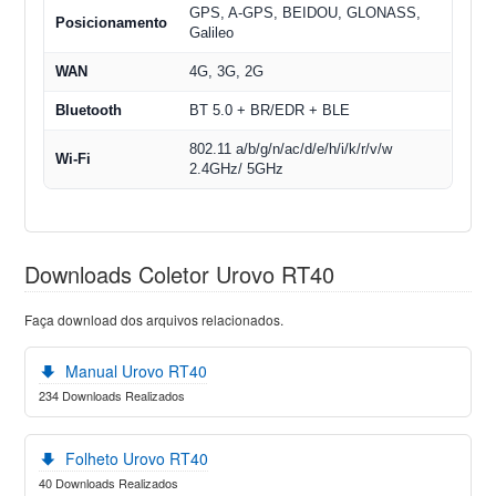
GPS, A-GPS, BEIDOU, GLONASS,
Posicionamento
Galileo
WAN
4G, 3G, 2G
Bluetooth
BT 5.0 + BR/EDR + BLE
802.11 a/b/g/n/ac/d/e/h/i/k/r/v/w
Wi-Fi
2.4GHz/ 5GHz
Downloads Coletor Urovo RT40
Faça download dos arquivos relacionados.
Manual Urovo RT40
234 Downloads Realizados
Folheto Urovo RT40
40 Downloads Realizados