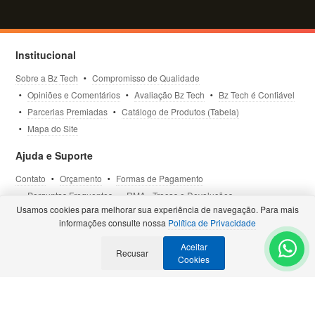
Institucional
Sobre a Bz Tech
Compromisso de Qualidade
Opiniões e Comentários
Avaliação Bz Tech
Bz Tech é Confiável
Parcerias Premiadas
Catálogo de Produtos (Tabela)
Mapa do Site
Ajuda e Suporte
Contato
Orçamento
Formas de Pagamento
Perguntas Frequentes
RMA - Trocas e Devoluções
Usamos cookies para melhorar sua experiência de navegação. Para mais
Política de Privacidade
Termos de Uso
Site Seguro
informações consulte nossa
Política de Privacidade
Aceitar
Selos e Certificações
Recusar
- Veja todas as
Parcerias Premiadas
.
Cookies