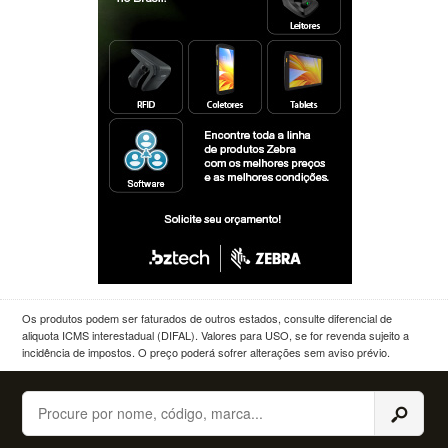
Os produtos podem ser faturados de outros estados, consulte diferencial de
aliquota ICMS interestadual (DIFAL). Valores para USO, se for revenda sujeito a
incidência de impostos. O preço poderá sofrer alterações sem aviso prévio.
Buscar