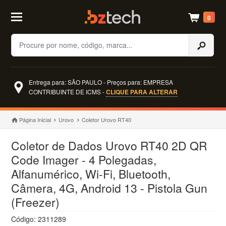
0
Buscar
Entrega para: SÃO PAULO - Preços para: EMPRESA
CONTRIBUINTE DE ICMS -
CLIQUE PARA ALTERAR
Página Inicial
Urovo
Coletor Urovo RT40
Coletor de Dados Urovo RT40 2D QR
Code Imager - 4 Polegadas,
Alfanumérico, Wi-Fi, Bluetooth,
Câmera, 4G, Android 13 - Pistola Gun
(Freezer)
Código: 2311289