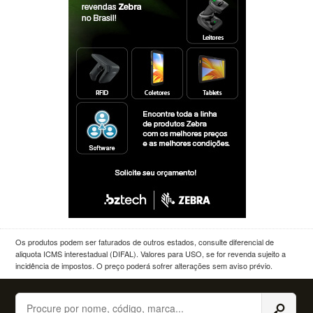
Os produtos podem ser faturados de outros estados, consulte diferencial de
aliquota ICMS interestadual (DIFAL). Valores para USO, se for revenda sujeito a
incidência de impostos. O preço poderá sofrer alterações sem aviso prévio.
Buscar