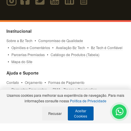
Institucional
Sobre a Bz Tech
Compromisso de Qualidade
Opiniões e Comentários
Avaliação Bz Tech
Bz Tech é Confiável
Parcerias Premiadas
Catálogo de Produtos (Tabela)
Mapa do Site
Ajuda e Suporte
Contato
Orçamento
Formas de Pagamento
Perguntas Frequentes
RMA - Trocas e Devoluções
Usamos cookies para melhorar sua experiência de navegação. Para mais
Política de Privacidade
Termos de Uso
Site Seguro
informações consulte nossa
Política de Privacidade
Aceitar
Selos e Certificações
Recusar
- Veja todas as
Parcerias Premiadas
.
Cookies