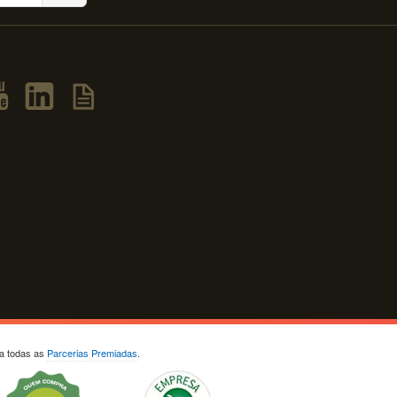
ja todas as
Parcerias Premiadas
.