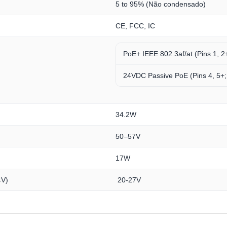
5 to 95% (Não condensado)
CE, FCC, IC
PoE+ IEEE 802.3af/at (Pins 1, 2+
24VDC Passive PoE (Pins 4, 5+; 
34.2W
50–57V
17W
4V)
20-27V