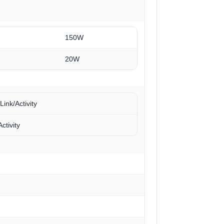
150W
20W
ink/Activity
ctivity