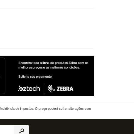
a incidência de impostos. O preço poderá sofrer alterações sem