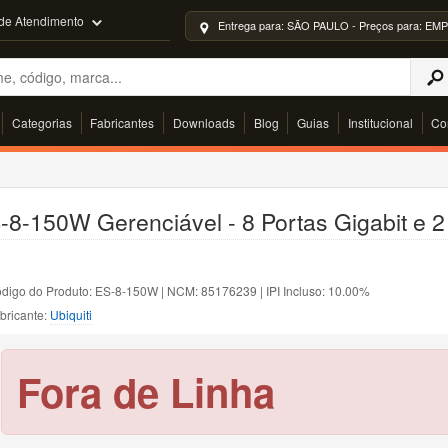
 de Atendimento
Entrega para: SÃO PAULO - Preços para: 
Categorias
Fabricantes
Downloads
Blog
Guias
Institucional
Co
S-8-150W Gerenciável - 8 Portas Gigabit e 
digo do Produto: ES-8-150W | NCM: 85176239 | IPI Incluso: 10.00%
bricante:
Ubiquiti
Fora de Linha