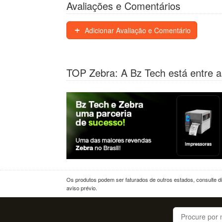
Avaliações e Comentários
Adicionar Avaliação e Comentário
TOP Zebra: A Bz Tech está entre a
Os produtos podem ser faturados de outros estados, consulte dif
aviso prévio.
Buscar