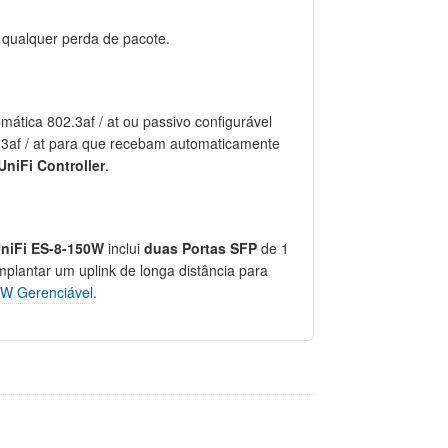
 qualquer perda de pacote.
ática 802.3af / at ou passivo configurável
02.3af / at para que recebam automaticamente
UniFi Controller
.
UniFi ES-8-150W
inclui
duas Portas SFP
de 1
lantar um uplink de longa distância para
0W Gerenciável
.