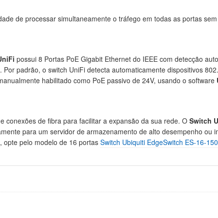
dade de processar simultaneamente o tráfego em todas as portas sem
UniFi
possui 8 Portas PoE Gigabit Ethernet do IEEE com detecção autom
ra. Por padrão, o switch UniFi detecta automaticamente dispositivos 8
 manualmente habilitado como PoE passivo de 24V, usando o software
 conexões de fibra para facilitar a expansão da sua rede. O
Switch 
tamente para um servidor de armazenamento de alto desempenho ou imp
s, opte pelo modelo de 16 portas
Switch Ubiquiti EdgeSwitch ES-16-15