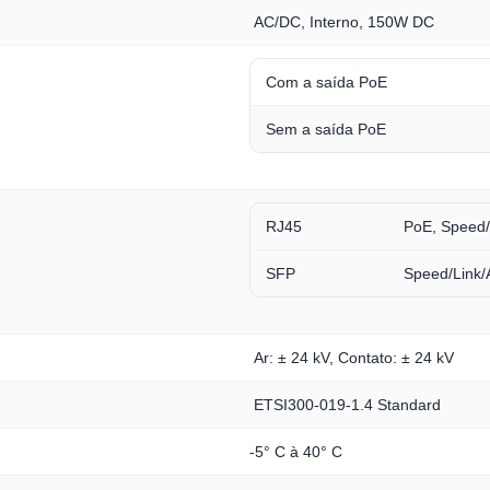
AC/DC, Interno, 150W DC
Com a saída PoE
Sem a saída PoE
RJ45
PoE, Speed/L
SFP
Speed/Link/A
Ar: ± 24 kV, Contato: ± 24 kV
ETSI300-019-1.4 Standard
-5° C à 40° C