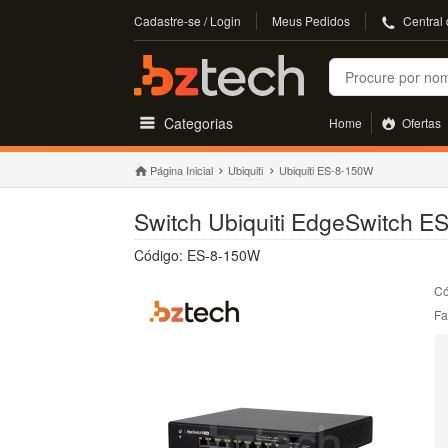
Cadastre-se / Login
Meus Pedidos
Central
Buscar
Categorias
Home
Ofertas
Página Inicial
Ubiquiti
Ubiquiti ES-8-150W
Switch Ubiquiti EdgeSwitch E
Código: ES-8-150W
Có
Fa