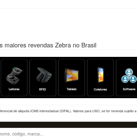
s maiores revendas Zebra no Brasil
erencial de aliquota ICMS interestadual (DIFAL). Valores para USO, se for revenda sujeito 