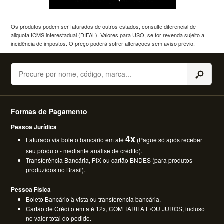
Os produtos podem ser faturados de outros estados, consulte diferencial de
aliquota ICMS interestadual (DIFAL). Valores para USO, se for revenda sujeito a
incidência de impostos. O preço poderá sofrer alterações sem aviso prévio.
Buscar
Formas de Pagamento
Pessoa Jurídica
4x
Faturado via boleto bancário em até
(Pague só após receber
seu produto - mediante análise de crédito).
Transferência Bancária, PIX ou cartão BNDES (para produtos
produzidos no Brasil).
Pessoa Física
Boleto Bancário à vista ou transferencia bancária.
Cartão de Crédito em até 12x, COM TARIFA E/OU JUROS, incluso
no valor total do pedido.