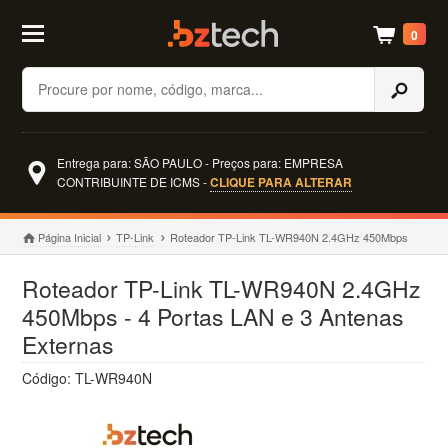
0
Buscar
Entrega para: SÃO PAULO - Preços para: EMPRESA
CONTRIBUINTE DE ICMS -
CLIQUE PARA ALTERAR
Página Inicial
TP-Link
Roteador TP-Link TL-WR940N 2.4GHz 450Mbps
Roteador TP-Link TL-WR940N 2.4GHz
450Mbps - 4 Portas LAN e 3 Antenas
Externas
Código: TL-WR940N