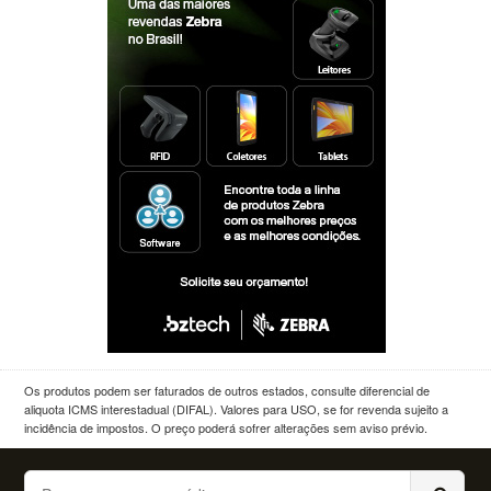
Os produtos podem ser faturados de outros estados, consulte diferencial de
aliquota ICMS interestadual (DIFAL). Valores para USO, se for revenda sujeito a
incidência de impostos. O preço poderá sofrer alterações sem aviso prévio.
Buscar