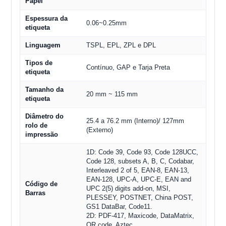
Papel
Espessura da
0.06~0.25mm
etiqueta
Linguagem
TSPL, EPL, ZPL e DPL
Tipos de
Contínuo, GAP e Tarja Preta
etiqueta
Tamanho da
20 mm ~ 115 mm
etiqueta
Diâmetro do
25.4 a 76.2 mm (Interno)/ 127mm
rolo de
(Externo)
impressão
1D: Code 39, Code 93, Code 128UCC,
Code 128, subsets A, B, C, Codabar,
Interleaved 2 of 5, EAN-8, EAN-13,
EAN-128, UPC-A, UPC-E, EAN and
Código de
UPC 2(5) digits add-on, MSI,
Barras
PLESSEY, POSTNET, China POST,
GS1 DataBar, Code11.
2D: PDF-417, Maxicode, DataMatrix,
QR code, Aztec.