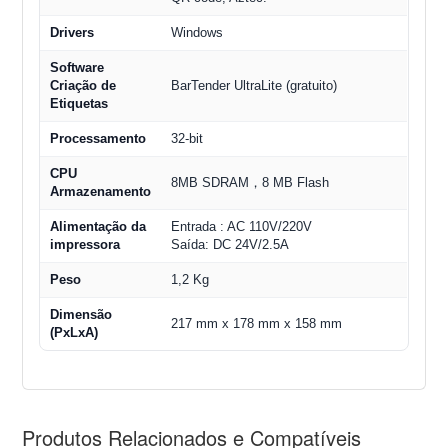
Drivers
Windows
Software
Criação de
BarTender UltraLite (gratuito)
Etiquetas
Processamento
32-bit
CPU
8MB SDRAM，8 MB Flash
Armazenamento
Alimentação da
Entrada : AC 110V/220V
impressora
Saída: DC 24V/2.5A
Peso
1,2 Kg
Dimensão
217 mm x 178 mm x 158 mm
(PxLxA)
Produtos Relacionados e Compatíveis