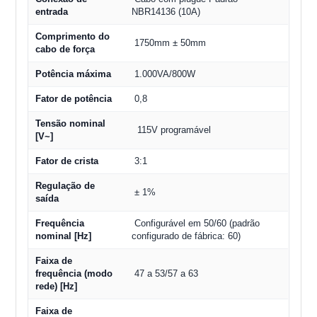
entrada
NBR14136 (10A)
Comprimento do
1750mm ± 50mm
cabo de força
Potência máxima
1.000VA/800W
Fator de potência
0,8
Tensão nominal
115V programável
[V~]
Fator de crista
3:1
Regulação de
± 1%
saída
Frequência
Configurável em 50/60 (padrão
nominal [Hz]
configurado de fábrica: 60)
Faixa de
frequência (modo
47 a 53/57 a 63
rede) [Hz]
Faixa de