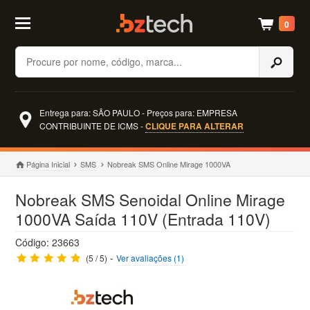
0
Buscar
Entrega para: SÃO PAULO - Preços para: EMPRESA
CONTRIBUINTE DE ICMS -
CLIQUE PARA ALTERAR
Página Inicial
SMS
Nobreak SMS Online Mirage 1000VA
Nobreak SMS Senoidal Online Mirage
1000VA Saída 110V (Entrada 110V)
Código: 23663
-
(5 / 5)
Ver avaliações (1)