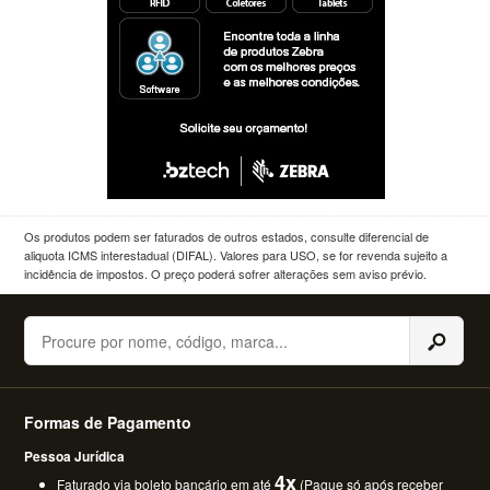
Os produtos podem ser faturados de outros estados, consulte diferencial de
aliquota ICMS interestadual (DIFAL). Valores para USO, se for revenda sujeito a
incidência de impostos. O preço poderá sofrer alterações sem aviso prévio.
Buscar
Formas de Pagamento
Pessoa Jurídica
4x
Faturado via boleto bancário em até
(Pague só após receber