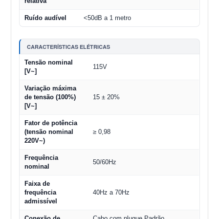
relativa
Ruído audível
<50dB a 1 metro
CARACTERÍSTICAS ELÉTRICAS
Tensão nominal
115V
[V~]
Variação máxima
de tensão (100%)
15 ± 20%
[V~]
Fator de potência
(tensão nominal
≥ 0,98
220V~)
Frequência
50/60Hz
nominal
Faixa de
frequência
40Hz a 70Hz
admissível
Conexão de
Cabo com plugue Padrão