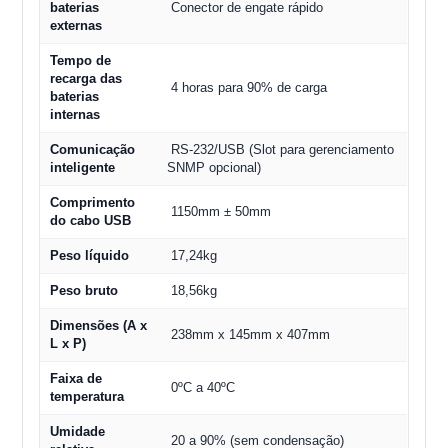
baterias
Conector de engate rápido
externas
Tempo de
recarga das
4 horas para 90% de carga
baterias
internas
Comunicação
RS-232/USB (Slot para gerenciamento
inteligente
SNMP opcional)
Comprimento
1150mm ± 50mm
do cabo USB
Peso líquido
17,24kg
Peso bruto
18,56kg
Dimensões (A x
238mm x 145mm x 407mm
L x P)
Faixa de
0ºC a 40ºC
temperatura
Umidade
20 a 90% (sem condensação)