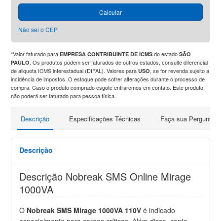
Calcular
Não sei o CEP
*Valor faturado para
do estado
EMPRESA CONTRIBUINTE DE ICMS
SÃO
. Os produtos podem ser faturados de outros estados, consulte diferencial
PAULO
de aliquota ICMS interestadual (DIFAL). Valores para
, se for revenda sujeito a
USO
incidência de impostos. O estoque pode sofrer alterações durante o processo de
compra. Caso o produto comprado esgote entraremos em contato. Este produto
não poderá ser faturado para pessoa física.
Descrição
Especificações Técnicas
Faça sua Pergunta
Descrição
Descrição Nobreak SMS Online Mirage
1000VA
O
Nobreak SMS Mirage 1000VA 110V
é indicado
especialmente para cargas críticas. Além disso, conta