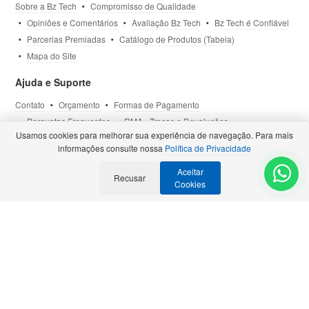
Sobre a Bz Tech
Compromisso de Qualidade
Opiniões e Comentários
Avaliação Bz Tech
Bz Tech é Confiável
Parcerias Premiadas
Catálogo de Produtos (Tabela)
Mapa do Site
Ajuda e Suporte
Contato
Orçamento
Formas de Pagamento
Perguntas Frequentes
RMA - Trocas e Devoluções
Usamos cookies para melhorar sua experiência de navegação. Para mais
Política de Privacidade
Termos de Uso
Site Seguro
informações consulte nossa
Política de Privacidade
Aceitar
Recusar
Selos e Certificações
- Veja todas as
Parcerias Premiadas
.
Cookies