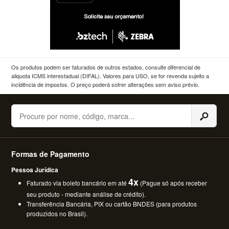
Os produtos podem ser faturados de outros estados, consulte diferencial de
aliquota ICMS interestadual (DIFAL). Valores para USO, se for revenda sujeito a
incidência de impostos. O preço poderá sofrer alterações sem aviso prévio.
Buscar
Formas de Pagamento
Pessoa Jurídica
4x
Faturado via boleto bancário em até
(Pague só após receber
seu produto - mediante análise de crédito).
Transferência Bancária, PIX ou cartão BNDES (para produtos
produzidos no Brasil).