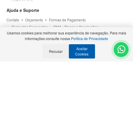
Ajuda e Suporte
Contato
Orçamento
Formas de Pagamento
Perguntas Frequentes
RMA - Trocas e Devoluções
Usamos cookies para melhorar sua experiência de navegação. Para mais
Política de Privacidade
Termos de Uso
Site Seguro
informações consulte nossa
Política de Privacidade
Aceitar
Recusar
Selos e Certificações
- Veja todas as
Parcerias Premiadas
.
Cookies
Precisa de Orçamento?