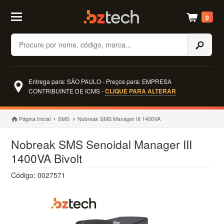
0
Buscar
Entrega para: SÃO PAULO - Preços para: EMPRESA
CONTRIBUINTE DE ICMS -
CLIQUE PARA ALTERAR
Página Inicial
SMS
Nobreak SMS Manager III 1400VA
Nobreak SMS Senoidal Manager III
1400VA Bivolt
Código: 0027571