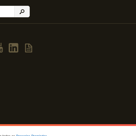
ja todas as
Parcerias Premiadas
.