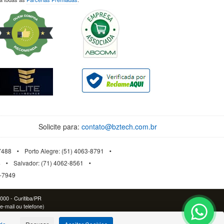
Solicite para:
contato@bztech.com.br
-7488
Porto Alegre: (51) 4063-8791
4
Salvador: (71) 4062-8561
3-7949
-000 - Curitiba/PR
e-mail ou telefone)