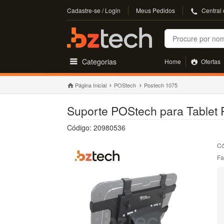
Cadastre-se / Login
Meus Pedidos
Central
Buscar
Categorias
Home
Ofertas
Página Inicial
POStech
Postech 1075
Suporte POStech para Table
Código: 20980536
Có
Fa