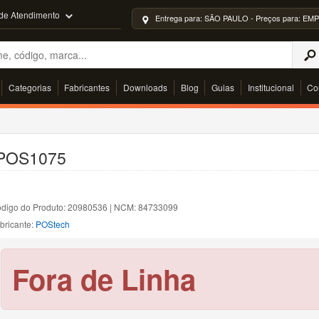
 de Atendimento
Entrega para: SÃO PAULO - Preços para: 
Categorias
Fabricantes
Downloads
Blog
Guias
Institucional
Co
t POS1075
digo do Produto: 20980536 | NCM: 84733099
bricante:
POStech
Fora de Linha