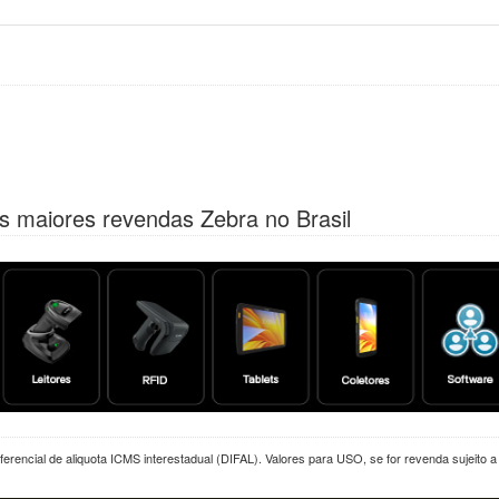
s maiores revendas Zebra no Brasil
erencial de aliquota ICMS interestadual (DIFAL). Valores para USO, se for revenda sujeito 