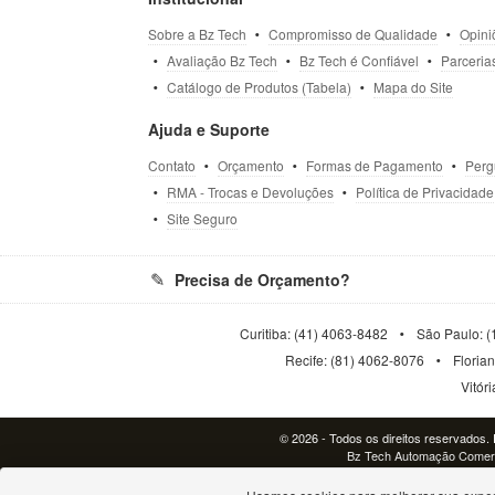
Sobre a Bz Tech
Compromisso de Qualidade
Opini
Avaliação Bz Tech
Bz Tech é Confiável
Parceria
Catálogo de Produtos (Tabela)
Mapa do Site
Ajuda e Suporte
Contato
Orçamento
Formas de Pagamento
Perg
RMA - Trocas e Devoluções
Política de Privacidade
Site Seguro
Precisa de Orçamento?
Curitiba: (41) 4063-8482
São Paulo: (
Recife: (81) 4062-8076
Floria
Vitór
© 2026 - Todos os direitos reservados. P
Bz Tech Automação Comerci