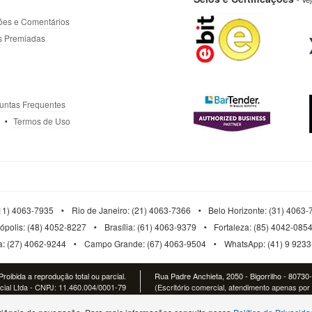
ões e Comentários
s Premiadas
untas Frequentes
Termos de Uso
11) 4063-7935
Rio de Janeiro: (21) 4063-7366
Belo Horizonte: (31) 4063
nópolis: (48) 4052-8227
Brasília: (61) 4063-9379
Fortaleza: (85) 4042-085
ia: (27) 4062-9244
Campo Grande: (67) 4063-9504
WhatsApp: (41) 9 923
roibida a reprodução total ou parcial.
Rua Padre Anchieta, 2050 - Bigorrilho - 80730
al Ltda - CNPJ: 11.460.004/0001-79
(Escritório comercial, atendimento apenas por 