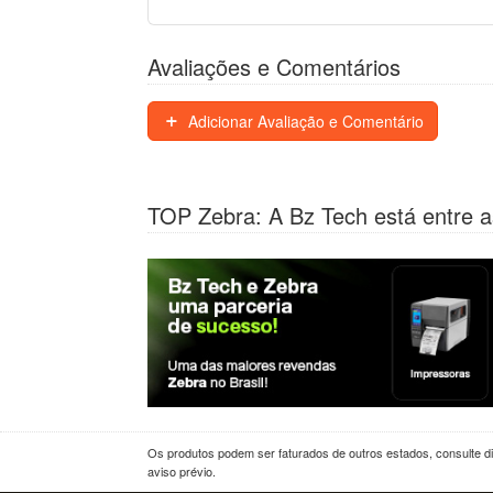
Avaliações e Comentários
Adicionar Avaliação e Comentário
TOP Zebra: A Bz Tech está entre a
Os produtos podem ser faturados de outros estados, consulte dif
aviso prévio.