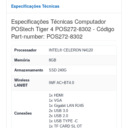
Especificações Técnicas
Especificações Técnicas Computador
POStech Tiger 4 POS272-8302 - Código
Part-number: POS272-8302
Processador
INTEL® CELERON N4120
Memória
8GB
Armazenamento
SSD 240G
Wireless
IWF AC+BT4.0
LAN/BT
1x HDMI
1x VGA
1x Gigabit LAN RJ45
2x USB 3.0
Conexões
2x USB 2.0
1x USB TYPE -C
1x TF CARD SL OT