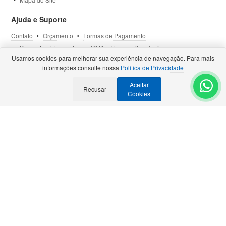
Ajuda e Suporte
Contato
Orçamento
Formas de Pagamento
Perguntas Frequentes
RMA - Trocas e Devoluções
Usamos cookies para melhorar sua experiência de navegação. Para mais
Política de Privacidade
Termos de Uso
Site Seguro
informações consulte nossa
Política de Privacidade
Aceitar
Selos e Certificações
Recusar
- Veja todas as
Parcerias Premiadas
.
Cookies
Precisa de Orçamento?