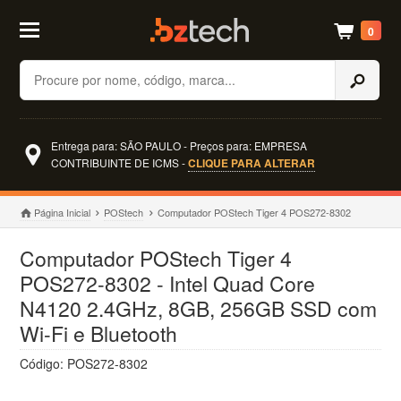
0
Buscar
Entrega para: SÃO PAULO - Preços para: EMPRESA
CONTRIBUINTE DE ICMS -
CLIQUE PARA ALTERAR
Página Inicial
POStech
Computador POStech Tiger 4 POS272-8302
Computador POStech Tiger 4
POS272-8302 - Intel Quad Core
N4120 2.4GHz, 8GB, 256GB SSD com
Wi-Fi e Bluetooth
Código: POS272-8302