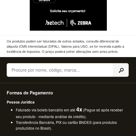
Os produtos podem ser faturados de outros estados, consulte diferencial de
aliquota ICMS interestadual (DIFAL). Valores para USO, se for revenda sujeito a
incidência de impostos. O preço poderá sofrer alterações sem aviso prévio.
Buscar
Formas de Pagamento
Pessoa Jurídica
4x
Faturado via boleto bancário em até
(Pague só após receber
seu produto - mediante análise de crédito).
Transferência Bancária, PIX ou cartão BNDES (para produtos
produzidos no Brasil).