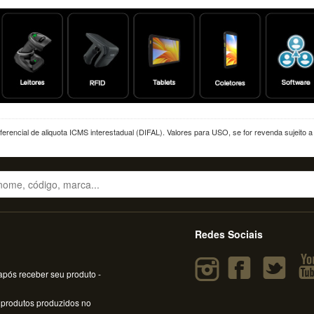
erencial de aliquota ICMS interestadual (DIFAL). Valores para USO, se for revenda sujeito 
Redes Sociais
pós receber seu produto -
 produtos produzidos no