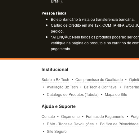
Brasil).
Pessoa Física
Boleto Bancário à vista ou transferencia bancária.
Cartão de Crédito em até 12x, COM TARIFA E/OU JUR
pedido.
*ATENÇÃO: Nem todos os produtos poderão ser co
verifique na página do produto e no carrinho de co
pagamento.
Institucional
Sobre a Bz Tech
Compromisso de Qualidade
Opini
Avaliação Bz Tech
Bz Tech é Confiável
Parceria
Catálogo de Produtos (Tabela)
Mapa do Site
Ajuda e Suporte
Contato
Orçamento
Formas de Pagamento
Perg
RMA - Trocas e Devoluções
Política de Privacidade
Site Seguro