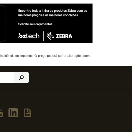
a incidência de impostos. O preço poderá sofrer alterações sem