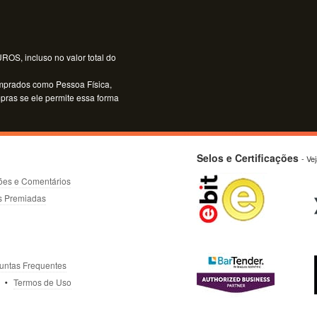
OS, incluso no valor total do
mprados como Pessoa Física,
mpras se ele permite essa forma
Selos e Certificações
- Ve
ões e Comentários
s Premiadas
untas Frequentes
Termos de Uso