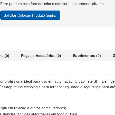
Esse produto está fora de linha e não será mais comercializado.
Solicitar Cotação Produto Similar
ns (0)
Peças e Acessórios (0)
Suprimentos (0)
G
profissional ideal para uso em automação. O gabinete Slim além de c
o Desktop reúne tecnologia para fornecer agilidade e segurança para 
ergia em relação a outros computadores;
istências técnicas autorizadas em todo o Brasil;