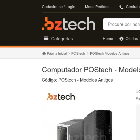
Cadastre-se / Login
Meus Pedidos
Central
Buscar
Categorias
Home
Ofertas
Página Inicial
POStech
POStech Modelos Antigos
Computador POStech - Modelo
Código: POStech - Modelos Antigos
Có
Fa