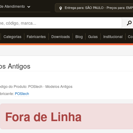
 de Atendimento
Entrega para: SÃO PAULO - Preços para: 
Categorias
Fabricantes
Downloads
Blog
Guias
Institucional
Co
s Antigos
digo do Produto: POStech - Modelos Antigos
bricante:
POStech
Fora de Linha