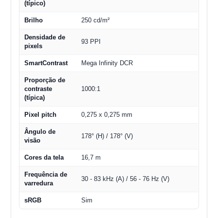
(típico)
Brilho
250 cd/m²
Densidade de
93 PPI
pixels
SmartContrast
Mega Infinity DCR
Proporção de
contraste
1000:1
(típica)
Pixel pitch
0,275 x 0,275 mm
Ângulo de
178° (H) / 178° (V)
visão
Cores da tela
16,7 m
Frequência de
30 - 83 kHz (A) / 56 - 76 Hz (V)
varredura
sRGB
Sim