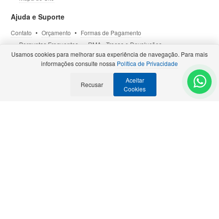
Ajuda e Suporte
Contato
Orçamento
Formas de Pagamento
Perguntas Frequentes
RMA - Trocas e Devoluções
Usamos cookies para melhorar sua experiência de navegação. Para mais
Política de Privacidade
Termos de Uso
Site Seguro
informações consulte nossa
Política de Privacidade
Aceitar
Selos e Certificações
Recusar
- Veja todas as
Parcerias Premiadas
.
Cookies
Precisa de Orçamento?