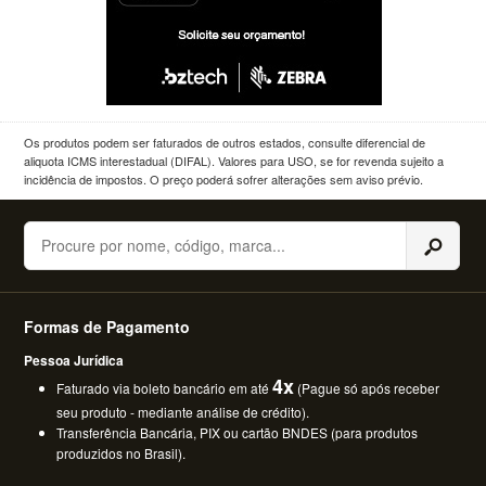
Os produtos podem ser faturados de outros estados, consulte diferencial de
aliquota ICMS interestadual (DIFAL). Valores para USO, se for revenda sujeito a
incidência de impostos. O preço poderá sofrer alterações sem aviso prévio.
Buscar
Formas de Pagamento
Pessoa Jurídica
4x
Faturado via boleto bancário em até
(Pague só após receber
seu produto - mediante análise de crédito).
Transferência Bancária, PIX ou cartão BNDES (para produtos
produzidos no Brasil).